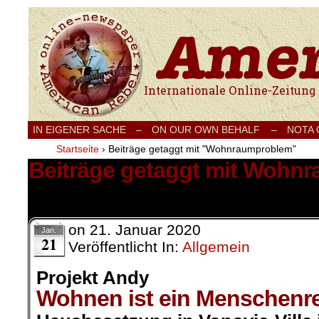
Internationale Onlinezeitung für Frieden
IN EIGENER SACHE
–
ON OUR OWN BEHALF –
NOTA
Startseite
›
Beiträge getaggt mit "Wohnraumproblem"
Beiträge getaggt mit Wohn
1 Ergebnis.
on
21. Januar 2020
Jan.
21
Veröffentlicht In:
Allgemein
Projekt Andy
Wohnen ist ein Menschenr