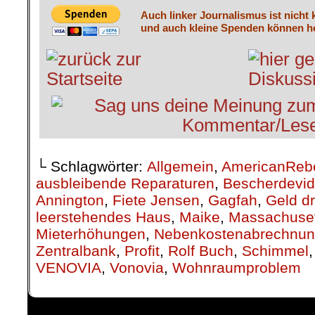
Auch linker Journalismus ist nicht 
und auch kleine Spenden können he
└ Schlagwörter:
Allgemein
,
AmericanReb
ausbleibende Reparaturen
,
Bescherdevi
Annington
,
Fiete Jensen
,
Gagfah
,
Geld d
leerstehendes Haus
,
Maike
,
Massachusett
Mieterhöhungen
,
Nebenkostenabrechnu
Zentralbank
,
Profit
,
Rolf Buch
,
Schimmel
VENOVIA
,
Vonovia
,
Wohnraumproblem