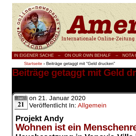
Internationale Onlinezeitung für Frieden
IN EIGENER SACHE
–
ON OUR OWN BEHALF –
NOTA
Startseite
›
Beiträge getaggt mit "Geld drucken"
Beiträge getaggt mit Geld d
1 Ergebnis.
on
21. Januar 2020
Jan.
21
Veröffentlicht In:
Allgemein
Projekt Andy
Wohnen ist ein Menschenr