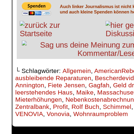
Auch linker Journalismus ist nicht 
und auch kleine Spenden können he
└ Schlagwörter:
Allgemein
,
AmericanReb
ausbleibende Reparaturen
,
Bescherdevi
Annington
,
Fiete Jensen
,
Gagfah
,
Geld d
leerstehendes Haus
,
Maike
,
Massachusett
Mieterhöhungen
,
Nebenkostenabrechnu
Zentralbank
,
Profit
,
Rolf Buch
,
Schimmel
VENOVIA
,
Vonovia
,
Wohnraumproblem