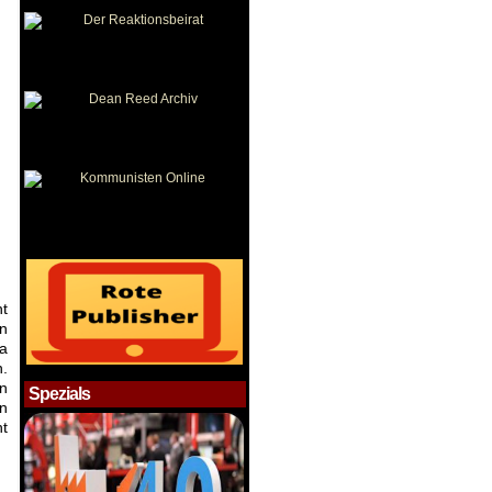
ht
en
ia
n.
on
Spezials
n
t