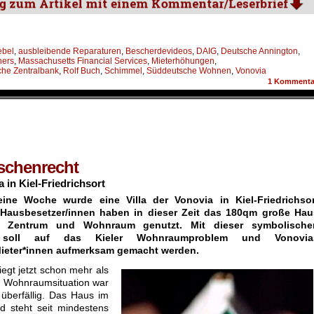
ebel
,
ausbleibende Reparaturen
,
Bescherdevideos
,
DAIG
,
Deutsche Annington
,
ners
,
Massachusetts Financial Services
,
Mieterhöhungen
,
he Zentralbank
,
Rolf Buch
,
Schimmel
,
Süddeutsche Wohnen
,
Vonovia
1
Kommenta
schenrecht
 in Kiel-Friedrichsort
ine Woche wurde eine Villa der Vonovia in Kiel-Friedrichsor
e Hausbesetzer/innen haben in dieser Zeit das 180qm große Hau
es Zentrum und Wohnraum genutzt. Mit dieser symbolische
 soll auf das Kieler Wohnraumproblem und Vonovia
ieter*innen aufmerksam gemacht werden.
iegt jetzt schon mehr als
en Wohnraumsituation war
überfällig. Das Haus im
 steht seit mindestens