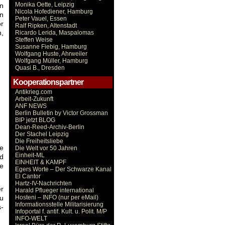
Monika Oette, Leipzig
n
Nicola Hofediener, Hamburg
en
Peter Vauel, Essen
or
Ralf Ripken, Altenstadt
n,
Ricardo Lerida, Maspalomas
Steffen Weise
Susanne Fiebig, Hamburg
Wolfgang Huste, Ahrweiler
Wolfgang Müller, Hamburg
Quasi B., Dresden
Kooperationspartner
Antikrieg.com
Arbeit-Zukunft
ANF NEWS
Berlin Bulletin by Victor Grossman
BIP jetzt BLOG
Dean-Reed-Archiv-Berlin
Der Stachel Leipzig
Die Freiheitsliebe
ie
Die Welt vor 50 Jahren
Einheit-ML
d
EINHEIT & KAMPF
ie
Egers Worte – Der Schwarze Kanal
El Cantor
Hartz-IV-Nachrichten
r
Harald Pflueger international
u
Hosteni – INFO (nur per eMail)
Informationsstelle Militarisierung
s-
Infoportal f. antif. Kult. u. Polit. M/P
INFO-WELT