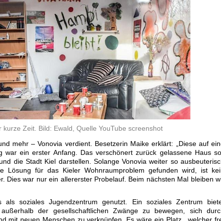
r kurze Zeit. Bild: Ewald, Quelle YouTube screenshot
d mehr – Vonovia verdient. Besetzerin Maike erklärt: „Diese auf ei
war ein erster Anfang. Das verschönert zurück gelassene Haus sol
nd die Stadt Kiel darstellen. Solange Vonovia weiter so ausbeuteris
 Lösung für das Kieler Wohnraumproblem gefunden wird, ist kei
. Dies war nur ein allererster Probelauf. Beim nächsten Mal bleiben w
ls soziales Jugendzentrum genutzt. Ein soziales Zentrum biete
 außerhalb der gesellschaftlichen Zwänge zu bewegen, sich durc
nd mit neuen Menschen zu verknüpfen. Es wäre ein Platz , welcher fr