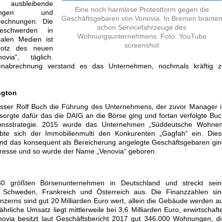
ausbleibende
Eine noch harmlose Protestform gegen die
öhungen und
Geschäftsgebaren von Vonovia. In Bremen brante
rechnungen. Die
schon Servicefahrzeuge des
eschwerden in
Wohnungsunternehmens. Foto: YouTube
ialen Medien ist
screenshot
rotz des neuen
via“, täglich.
nabrechnung verstand es das Unternehmen, nochmals kräftig z
ngton
sser Rolf Buch die Führung des Unternehmens, der zuvor Manager i
orgte dafür das die DAIG an die Börse ging und fortan verfolgte Bu
ionsstrategie. 2015 wurde das Unternehmen „Süddeutsche Wohnen
bte sich der Immobilienmulti den Konkurenten „Gagfah“ ein. Dies
und das konsequent als Bereicherung angelegte Geschäftsgebaren gi
Presse und so wurde der Name „Venovia“ geboren.
30 größten Börsenunternehmen in Deutschland und streckt sein
h Schweden, Frankreich und Österreich aus. Die Finanzzahlen sin
nzerns sind gut 20 Milliarden Euro wert, allein die Gebäude werden a
jährliche Umsatz liegt mittlerweile bei 3,6 Milliarden Euro, erwirtschaft
onovia besitzt laut Geschäftsbericht 2017 gut 346.000 Wohnungen, d