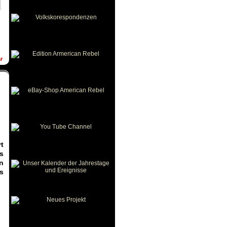
r
t
s
n
s