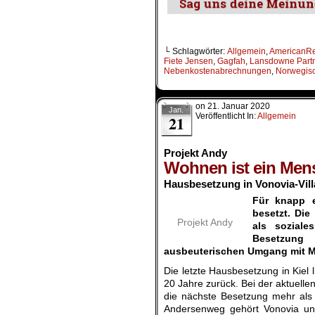
└ Schlagwörter:
Allgemein
,
AmericanR
Fiete Jensen
,
Gagfah
,
Lansdowne Part
Nebenkostenabrechnungen
,
Norwegisc
on
21. Januar 2020
Jan.
Veröffentlicht In:
Allgemein
21
Projekt Andy
Wohnen ist ein Men
Hausbesetzung in Vonovia-Villa
Für knapp e
besetzt. Di
Projekt Andy
als sozial
Besetzung
ausbeuterischen Umgang mit M
Die letzte Hausbesetzung in Kiel l
20 Jahre zurück. Bei der aktuell
die nächste Besetzung mehr als 
Andersenweg gehört Vonovia und