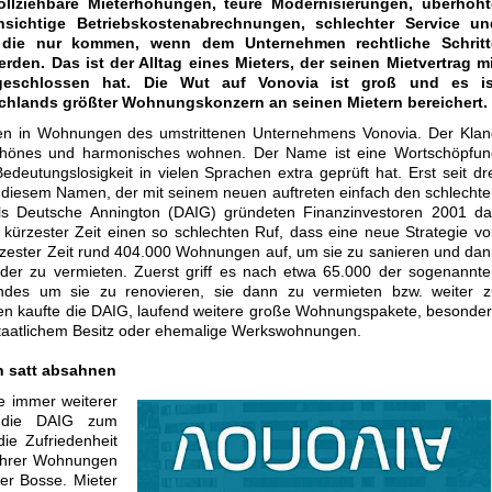
ollziehbare Mieterhöhungen, teure Modernisierungen, überhöht
sichtige Betriebskostenabrechnungen, schlechter Service un
 die nur kommen, wenn dem Unternehmen rechtliche Schritt
rden. Das ist der Alltag eines Mieters, der seinen Mietvertrag m
geschlossen hat. Die Wut auf Vonovia ist groß und es is
schlands größter Wohnungskonzern an seinen Mietern bereichert.
en in Wohnungen des umstrittenen Unternehmens Vonovia. Der Klan
schönes und harmonisches wohnen. Der Name ist eine Wortschöpfun
deutungslosigkeit in vielen Sprachen extra geprüft hat. Erst seit dr
r diesem Namen, der mit seinem neuen auftreten einfach den schlecht
ls Deutsche Annington (DAIG) gründeten Finanzinvestoren 2001 da
kürzester Zeit einen so schlechten Ruf, dass eine neue Strategie v
rzester Zeit rund 404.000 Wohnungen auf, um sie zu sanieren und da
der zu vermieten. Zuerst griff es nach etwa 65.000 der sogenannt
des um sie zu renovieren, sie dann zu vermieten bzw. weiter z
ren kaufte die DAIG, laufend weitere große Wohnungspakete, besonde
staatlichem Besitz oder ehemalige Werkswohnungen.
h satt absahnen
e immer weiterer
h die DAIG zum
ie Zufriedenheit
ihrer Wohnungen
er Bosse. Mieter