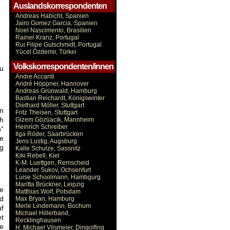
Auslandskorrespondenten
Andreas Habicht, Spanien
n
Jairo Gomez Garcia, Spanien
Noel Nascimento, Brasilien
Rainer Kranz, Portugal
Rui Filipe Gutschmidt, Portugal
Yücel Özdemir, Türkei
Volkskorrespondenten/innen
u
Andre Accardi
André Höppner, Hannover
Andreas Grünwald, Hamburg
Bastian Reichardt, Königswinter
Diethard Möller, Stuttgart
n
Fritz Theisen, Stuttgart
ch
Gizem Gözüacik, Mannheim
Heinrich Schreiber
“
Ilga Röder, Saarbrücken
e
Jens Lustig, Augsburg
ng
Kalle Schulze, Sassnitz
Kiki Rebell, Kiel
K-M. Luettgen, Remscheid
Leander Sukov, Ochsenfurt
Luise Schoolmann, Hambgurg
Maritta Brückner, Leipzig
e
Matthias Wolf, Potsdam
d
Max Bryan, Hamburg
Merle Lindemann, Bochum
uf
Michael Hillerband,
et
Recklinghausen
ie
H. Michael Vilsmeier, Dingolfing