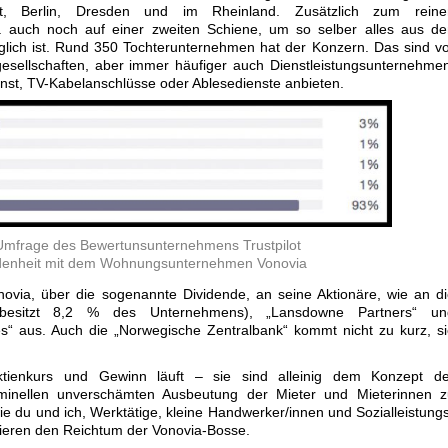
t, Berlin, Dresden und im Rheinland. Zusätzlich zum reine
ia auch noch auf einer zweiten Schiene, um so selber alles aus d
lich ist. Rund 350 Tochterunternehmen hat der Konzern. Das sind v
esellschaften, aber immer häufiger auch Dienstleistungsunternehme
enst, TV-Kabelanschlüsse oder Ablesedienste anbieten.
 Umfrage des Bewertunsunternehmens Trustpilot
edenheit mit dem Wohnungsunternehmen Vonovia
novia, über die sogenannte Dividende, an seine Aktionäre, wie an d
k (besitzt 8,2 % des Unternehmens), „Lansdowne Partners“ un
es“ aus. Auch die „Norwegische Zentralbank“ kommt nicht zu kurz, s
tienkurs und Gewinn läuft – sie sind alleinig dem Konzept de
riminellen unverschämten Ausbeutung der Mieter und Mieterinnen z
 du und ich, Werktätige, kleine Handwerker/innen und Sozialleistung
zieren den Reichtum der Vonovia-Bosse.