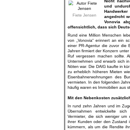
Nicht nachv
und undurch
Handwerker
Fiete Jensen
angedroht we
Vonovia ab
offensichtlich, dass sich Deut
Rund eine Million Menschen leb
von „Vonovia“ erinnert an ein 
einer PR-Agentur die zuvor die Be
Jahren firmiert der Konzern unte
Ruf vergessen machen sollte. A
Unternehmen und erwarb sich in 
Nöten war. Die DAIG kaufte in kü
zu erheblich höheren Mieten wie
Eisenbahnerwohnungen des Bun
vermieten. In den folgenden Jah
häufig waren es Immobilien aus 
.
Mit den Nebenkosten zusätzlic
In rund zehn Jahren und im Zug
Übernahmen entwickelte sic
Vermieter, die sich weniger um d
ihrer Kunden oder den Zustand 
kümmern, als um die Rendite ihr