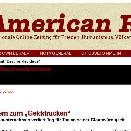
e Onlinezeitung für Frieden, Humanismus, Völkerverständigung und Kul
R OWN BEHALF –
NOTA GENERAL –
ОТ СВОЕГО ИМЕНИ
mit "Bescherdevideos"
 Bescherdevideos
te Jensen
em zum „Gelddrucken“
unternehmen verliert Tag für Tag an seiner Glaubwürdigkeit