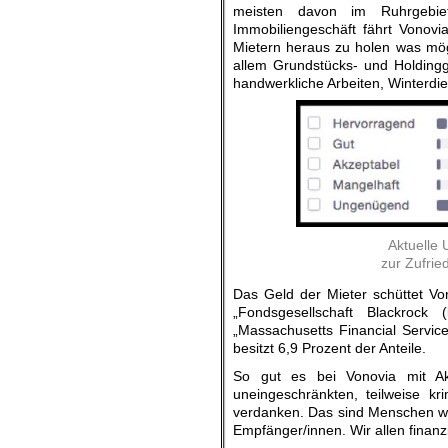
meisten davon im Ruhrgebie
Immobiliengeschäft fährt Vonov
Mietern heraus zu holen was mög
allem Grundstücks- und Holdingg
handwerkliche Arbeiten, Winterdi
Aktuelle
zur Zufri
Das Geld der Mieter schüttet Vo
„Fondsgesellschaft Blackroc
„Massachusetts Financial Servic
besitzt 6,9 Prozent der Anteile.
So gut es bei Vonovia mit Ak
uneingeschränkten, teilweise k
verdanken. Das sind Menschen wie
Empfänger/innen. Wir allen finan