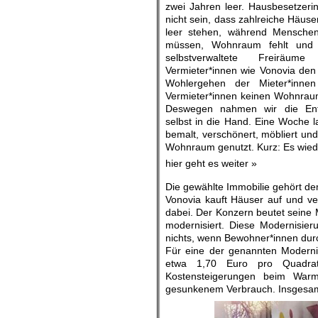
zwei Jahren leer. Hausbesetzeri
nicht sein, dass zahlreiche Häus
leer stehen, während Menschen
müssen, Wohnraum fehlt und 
selbstverwaltete Freiräu
Vermieter*innen wie Vonovia den
Wohlergehen der Mieter*innen 
Vermieter*innen keinen Wohnrau
Deswegen nahmen wir die Ent
selbst in die Hand. Eine Woche 
bemalt, verschönert, möbliert u
Wohnraum genutzt. Kurz: Es wied
hier geht es weiter »
Die gewählte Immobilie gehört d
Vonovia kauft Häuser auf und verm
dabei. Der Konzern beutet seine 
modernisiert. Diese Modernisieru
nichts, wenn Bewohner*innen dur
Für eine der genannten Moderni
etwa 1,70 Euro pro Quadrat
Kostensteigerungen beim Warm
gesunkenem Verbrauch. Insgesamt