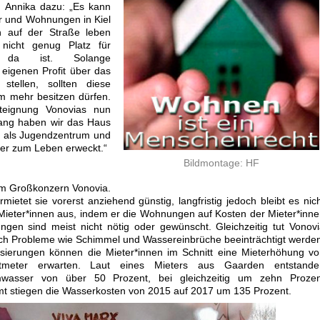
n Annika dazu: „Es kann
er und Wohnungen in Kiel
 auf der Straße leben
nicht genug Platz für
me da ist. Solange
 eigenen Profit über das
stellen, sollten diese
m mehr besitzen dürfen.
eignung Vonovias nun
lang haben wir das Haus
nd als Jugendzentrum und
er zum Leben erweckt.“
Bildmontage: HF
em Großkonzern Vonovia.
ietet sie vorerst anziehend günstig, langfristig jedoch bleibt es nic
Mieter*innen aus, indem er die Wohnungen auf Kosten der Mieter*inn
ngen sind meist nicht nötig oder gewünscht. Gleichzeitig tut Vonov
ch Probleme wie Schimmel und Wassereinbrüche beeinträchtigt werde
sierungen können die Mieter*innen im Schnitt eine Mieterhöhung v
meter erwarten. Laut eines Mieters aus Gaarden entstande
wasser von über 50 Prozent, bei gleichzeitig um zehn Prozen
 stiegen die Wasserkosten von 2015 auf 2017 um 135 Prozent.