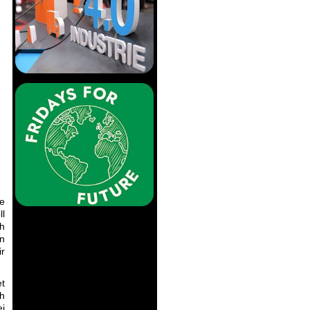
ne
l
ch
n
ir
t
h
ei