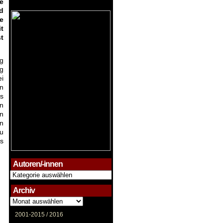
e
d
e
it
t
g
g
ei
en
s
on
nn
en
u
rs
Autoren/-innen
Autoren/-
innen
Archiv
Archiv
2001-2015 /
2016