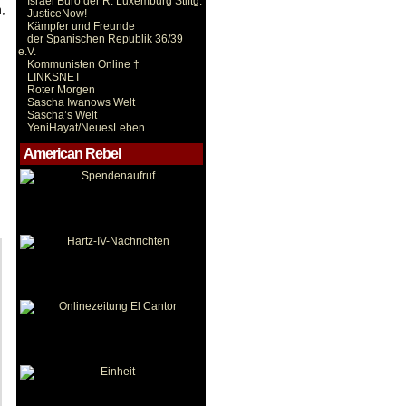
Israel Büro der R. Luxemburg Stiftg.
,
JusticeNow!
Kämpfer und Freunde
der Spanischen Republik 36/39
e.V.
Kommunisten Online †
LINKSNET
Roter Morgen
Sascha Iwanows Welt
Sascha’s Welt
YeniHayat/NeuesLeben
American Rebel