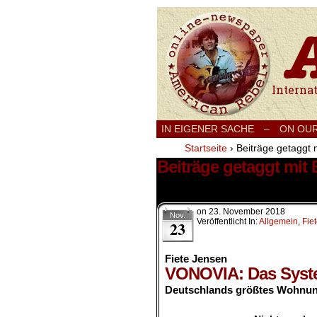
International
IN EIGENER SACHE
–
ON OU
Startseite
›
Beiträge getaggt 
Beiträge getaggt mit
2 Ergebnisse.
on
23. November 2018
Nov.
Veröffentlicht In:
Allgemein
,
Fie
23
Fiete Jensen
VONOVIA: Das Syst
Deutschlands größtes Wohnuns
.