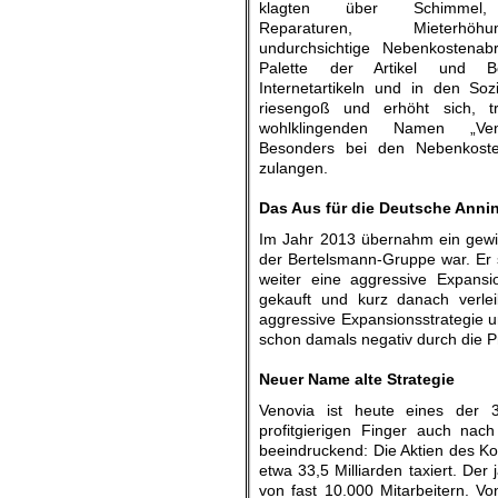
klagten über Schimmel, 
Reparaturen, Mieterh
undurchsichtige Nebenkostenab
Palette der Artikel und B
Internetartikeln und in den Soz
riesengoß und erhöht sich, t
wohlklingenden Namen „Veno
Besonders bei den Nebenkoste
zulangen.
.
Das Aus für die Deutsche Anni
Im Jahr 2013 übernahm ein gewi
der Bertelsmann-Gruppe war. Er s
weiter eine aggressive Expans
gekauft und kurz danach verlei
aggressive Expansionsstrategie 
schon damals negativ durch die 
.
Neuer Name alte Strategie
Venovia ist heute eines der 
profitgierigen Finger auch nac
beeindruckend: Die Aktien des Ko
etwa 33,5 Milliarden taxiert. Der 
von fast 10.000 Mitarbeitern. V