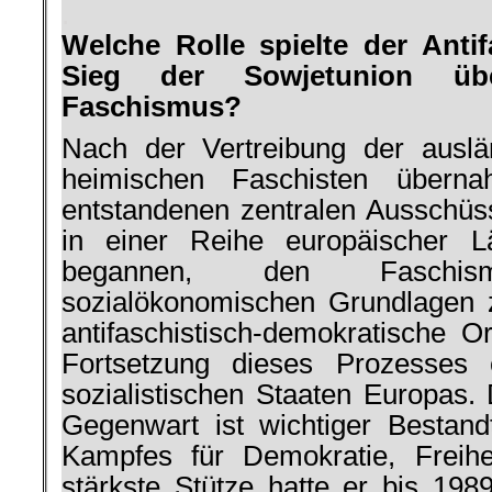
.
Welche Rolle spielte der Ant
Sieg der Sowjetunion üb
Faschismus?
Nach der Vertreibung der auslä
heimischen Faschisten übern
entstandenen zentralen Ausschüss
in einer Reihe euro­päischer 
begannen, den Faschi
sozialökonomischen Grund­lagen 
antifaschistisch-demokratische O
Fort­setzung dieses Prozesses 
sozialistischen Staaten Europas.
Ge­genwart ist wichtiger Bestand­
Kamp­fes für Demokratie, Freih
stärkste Stütze hatte er bis 1989