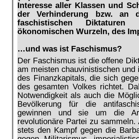
Interesse aller Klassen und Sc
der Verhinderung bzw. an d
faschisti­schen Diktaturen
ökonomischen Wurzeln, des Impe
.
…und was ist Faschismus?
Der Faschismus ist die offene Dikta
am meisten chauvinistischen und i
des Finanzkapitals, die sich geg
des gesamten Volkes richtet. Dah
Notwendigkeit als auch die Möglic
Bevölkerung für die antifasch
gewinnen und sie um die Arb
revolutionäre Partei zu sam­meln.
stets den Kampf gegen die Barbar
gegen Militarismus, im­perialisti