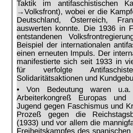
Taktik im antifaschisti­schen K
→Volksfront), wobei er die Kampfe
Deutschland, Österreich, Fr
auswerten konnte. Die 1936 in 
entstandenen Volks­frontregier
Beispiel der internationa­len ant
einen erneuten Impuls. Der intern
manifestierte sich seit 1933 in v
für verfolgte Antifaschi
Solidaritätsaktionen und Kundgebu
• Von Bedeutung waren u.a. d
Arbeiter­kongreß Europas und 
Jugend gegen Fa­schismus und Kri
Prozeß gegen die Reichstagsbr
(1933) und vor allem die mannig­f
Frei­heitskampfes des spanischen