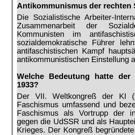
Antikommunismus der rechten 
Die Sozialistische Arbeiter-­Inter
Zu­sammenarbeit der Sozial
Kommunisten im antifaschist
sozialdemokratische Führer leh
antifaschi­stischen Kampf haupts
antikommunistischen Einstellung a
.
Welche Bedeutung hatte der 
1933?
Der VII. Weltkongreß der KI (
Faschismus umfassend und beze
Fa­schismus als Vortrupp der int
gegen die UdSSR und als Hauptei
Krieges. Der Kon­greß begründete 