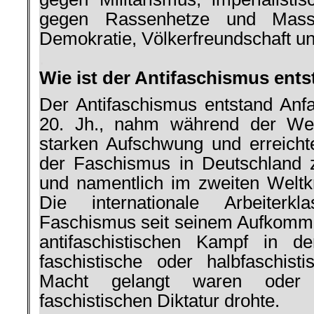
gegen Rassenhetze und Masse
Demokratie, Völkerfreundschaft un
.
Wie ist der Antifaschismus ent
Der Antifaschismus entstand Anf
20. Jh., nahm während der Welt
starken Aufschwung und er­reic
der Faschismus in Deutschland 
und nament­lich im zweiten Weltk
Die internatio­nale Arbeiter
Faschismus seit seinem Auf­komme
antifaschistischen Kampf in d
faschistische oder halbfaschis
Macht gelangt waren oder 
faschistischen Dik­tatur drohte.