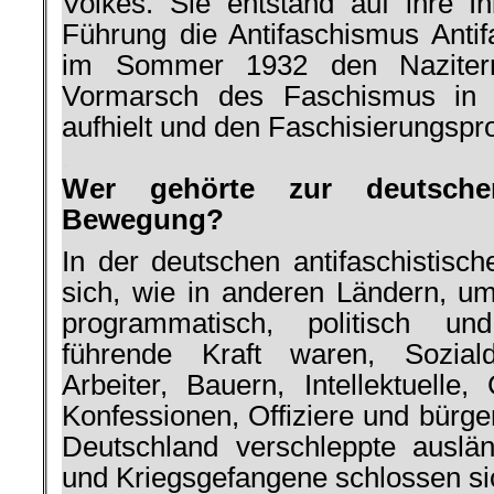
Volkes. Sie entstand auf ihre Ini
Führung die Antifaschismus Antifa
im Sommer 1932 den Naziterr
Vormarsch des Faschismus in D
aufhielt und den Faschisie­rungs
.
Wer gehörte zur deutschen 
Bewegung?
In der deutschen antifaschistisc
sich, wie in anderen Ländern, um
programmatisch, politisch und
führende Kraft waren, Sozial­d
Arbeiter, Bauern, Intellektuelle,
Konfessionen, Offi­ziere und bürge
Deutschland verschleppte auslä
und Kriegsgefangene schlossen si