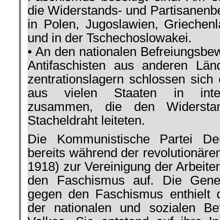
die Wi­derstands- und Partisanen
in Polen, Ju­goslawien, Griechenla
und in der Tsche­choslowakei.
• An den nationalen Befreiungs
Antifaschisten aus anderen Län
zentrationslagern schlossen sich 
aus vie­len Staaten in inte
zusammen, die den Wi­dersta
Stacheldraht leiteten.
Die Kom­munistische Partei De
bereits während der revolutionäre
1918) zur Vereinigung der Arbeit
den Faschismus auf. Die Gener
gegen den Faschismus ent­hielt
der nationalen und sozialen Be