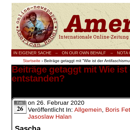
Internationale Onlinezeitung für Frieden
IN EIGENER SACHE
–
ON OUR OWN BEHALF –
NOTA
Startseite
›
Beiträge getaggt mit "Wie ist der Antifaschism
Beiträge getaggt mit Wie is
entstanden?
1 Ergebnis.
on
26. Februar 2020
Feb.
26
Veröffentlicht In:
Allgemein
,
Boris Fe
Jasoslaw Halan
Sascha