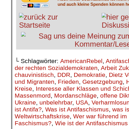
und auch kleine Spenden können he
└ Schlagwörter:
AmericanRebel
,
Antifas
der rechten Sozialdemokraten
,
Arbeit Zuk
chauvinistisch
,
DDR
,
Demokratie
,
Dietz V
und Migranten
,
Frieden
,
Gesetzgebung
,
H
Kreise
,
Interesse aller Klassen und Schi
Massen­mord
,
Mordanschläge
,
offene Dik
Ukraine
,
unbelehrbar
,
USA
,
Verharmlosu
ist Antifa?
,
Was ist Antifaschismus
,
was i
Weltwirtschaftskrise
,
Wer war führend im
Faschismus?
,
Wie ist der Antifaschismu