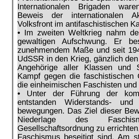
Interna­tionalen Brigaden ware
Beweis der inter­nationalen A
Volksfront im antifaschisti­schen K
• Im zweiten Welt­krieg nahm de
gewalti­gen Aufschwung. Er be
zunehmendem Maße und seit 1941,
UdSSR in den Krieg, gänzlich den
Ange­hörige aller Klassen und
Kampf gegen die faschistischen
die einheimischen Faschi­sten und 
• Un­ter der Führung der komm
entstanden Wider­stands- und 
bewegungen. Das Ziel dieser Be­
Nieder­lage des Fasch
Gesellschaftsordnung zu errich­ten
Fa­schismus beseitigt sind. Am s