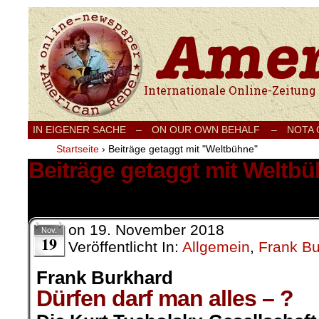
Internationale Onlinezeitung für Frieden
IN EIGENER SACHE
–
ON OUR OWN BEHALF –
NOTA
Startseite
›
Beiträge getaggt mit "Weltbühne"
Beiträge getaggt mit Weltb
1 Ergebnis.
on
19. November 2018
Nov.
19
Veröffentlicht In:
Allgemein
,
Frank Bu
Frank Burkhard
Dürfen darf man alles – ?