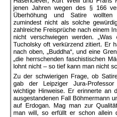
Hasenclever, Kurt Weill und Frans 
jenen Jahren wegen des § 166 vera
Überhöhung und Satire wollten 
zumindest nicht als solche gewürd
zahlreiche Freisprüche nach einem In
nicht verschwiegen werden. „Was da
Tucholsky oft verkürzend zitiert. Er
nach oben, „Buddha“, und eine Gre
„die herrschenden faschistischen Mäc
lohnt nicht – so tief kann man nicht s
Zu der schwierigen Frage, ob Satire 
gab der Leipziger Jura-Professo
wichtige Hinweise. Er erinnerte an
ausgestandenen Fall Böhmermann u
auf Erdogan. Mag man zur Qualität
man will, so erfüllt er schon allein