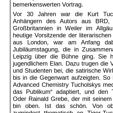
bemerkenswerten Vortrag.
Vor 30 Jahren war die Kurt Tuch
Anhängern des Autors aus BRD,
Großbritannien in Weiler im Allgä
heutige Vorsitzende der literarischen
aus London, war am Anfang dabe
Jubiläumstagung, die in Zusammenar
Leipzig über die Bühne ging. Sie 
jugendlichem Elan. Dazu trugen die 
und Studenten bei, die satirische Wi
bis in die Gegenwart aufzeigten. So
Advanced Chemistry Tucholskys medi
das Publikum“ adaptiert, und den T
Oder Rainald Grebe, der mit seinem
bin oben. Ist das schön. Von ob
zumindest thematisch an Tiger-Tuc