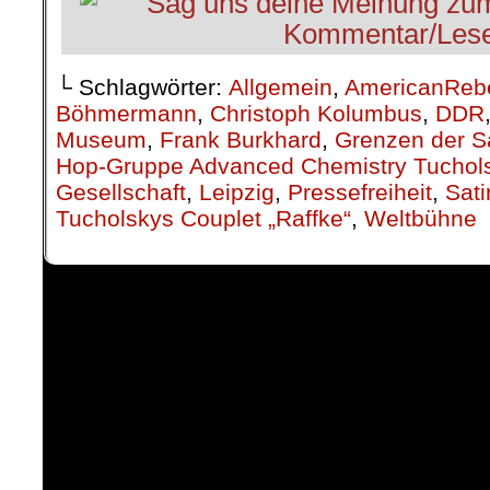
└ Schlagwörter:
Allgemein
,
AmericanReb
Böhmermann
,
Christoph Kolumbus
,
DDR
Museum
,
Frank Burkhard
,
Grenzen der Sa
Hop-Gruppe Advanced Chemistry Tuchol
Gesellschaft
,
Leipzig
,
Pressefreiheit
,
Sati
Tucholskys Couplet „Raffke“
,
Weltbühne