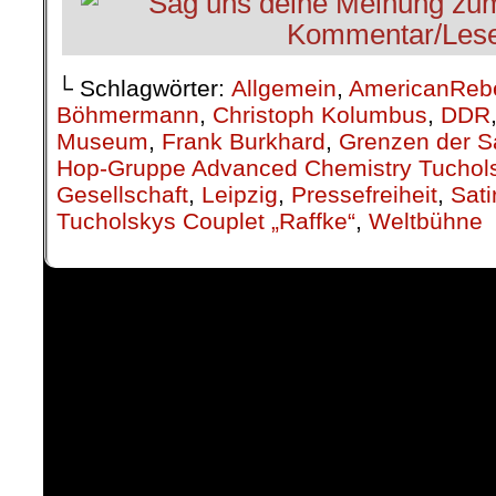
└ Schlagwörter:
Allgemein
,
AmericanReb
Böhmermann
,
Christoph Kolumbus
,
DDR
Museum
,
Frank Burkhard
,
Grenzen der Sa
Hop-Gruppe Advanced Chemistry Tuchol
Gesellschaft
,
Leipzig
,
Pressefreiheit
,
Sati
Tucholskys Couplet „Raffke“
,
Weltbühne