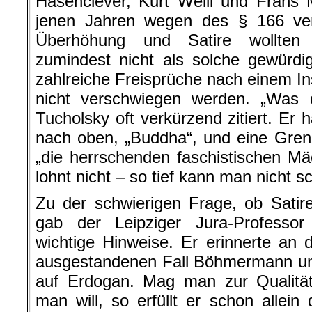
Hasenclever, Kurt Weill und Frans 
jenen Jahren wegen des § 166 vera
Überhöhung und Satire wollten 
zumindest nicht als solche gewürd
zahlreiche Freisprüche nach einem In
nicht verschwiegen werden. „Was da
Tucholsky oft verkürzend zitiert. Er
nach oben, „Buddha“, und eine Gre
„die herrschenden faschistischen Mäc
lohnt nicht – so tief kann man nicht s
Zu der schwierigen Frage, ob Satire 
gab der Leipziger Jura-Professo
wichtige Hinweise. Er erinnerte an
ausgestandenen Fall Böhmermann u
auf Erdogan. Mag man zur Qualität
man will, so erfüllt er schon allein