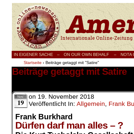
Internationale Onlinezeitung für Frieden
IN EIGENER SACHE
–
ON OUR OWN BEHALF –
NOTA
Startseite
›
Beiträge getaggt mit "Satire"
Beiträge getaggt mit Satire
1 Ergebnis.
on
19. November 2018
Nov.
19
Veröffentlicht In:
Allgemein
,
Frank Bu
Frank Burkhard
Dürfen darf man alles – ?