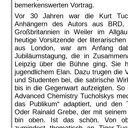
bemerkenswerten Vortrag.
Vor 30 Jahren war die Kurt Tuch
Anhängern des Autors aus BRD,
Großbritannien in Weiler im Allgä
heutige Vorsitzende der literarischen
aus London, war am Anfang dabe
Jubiläumstagung, die in Zusammenar
Leipzig über die Bühne ging. Sie 
jugendlichem Elan. Dazu trugen die 
und Studenten bei, die satirische Wi
bis in die Gegenwart aufzeigten. So
Advanced Chemistry Tucholskys medi
das Publikum“ adaptiert, und den T
Oder Rainald Grebe, der mit seinem
bin oben. Ist das schön. Von ob
zumindest thematisch an Tiger-Tuc