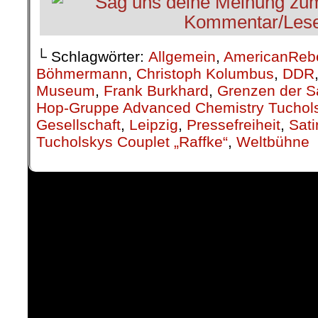
└ Schlagwörter:
Allgemein
,
AmericanReb
Böhmermann
,
Christoph Kolumbus
,
DDR
Museum
,
Frank Burkhard
,
Grenzen der Sa
Hop-Gruppe Advanced Chemistry Tuchol
Gesellschaft
,
Leipzig
,
Pressefreiheit
,
Sati
Tucholskys Couplet „Raffke“
,
Weltbühne