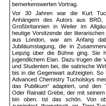
bemerkenswerten Vortrag.
Vor 30 Jahren war die Kurt Tuch
Anhängern des Autors aus BRD,
Großbritannien in Weiler im Allgä
heutige Vorsitzende der literarischen
aus London, war am Anfang dabe
Jubiläumstagung, die in Zusammenar
Leipzig über die Bühne ging. Sie 
jugendlichem Elan. Dazu trugen die 
und Studenten bei, die satirische Wi
bis in die Gegenwart aufzeigten. So
Advanced Chemistry Tucholskys medi
das Publikum“ adaptiert, und den T
Oder Rainald Grebe, der mit seinem
bin oben. Ist das schön. Von ob
zumindest thematisch an Tiger-Tuc