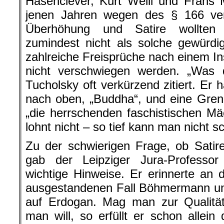
Hasenclever, Kurt Weill und Frans 
jenen Jahren wegen des § 166 vera
Überhöhung und Satire wollten 
zumindest nicht als solche gewürd
zahlreiche Freisprüche nach einem In
nicht verschwiegen werden. „Was da
Tucholsky oft verkürzend zitiert. Er
nach oben, „Buddha“, und eine Gre
„die herrschenden faschistischen Mäc
lohnt nicht – so tief kann man nicht s
Zu der schwierigen Frage, ob Satire 
gab der Leipziger Jura-Professo
wichtige Hinweise. Er erinnerte an
ausgestandenen Fall Böhmermann u
auf Erdogan. Mag man zur Qualität
man will, so erfüllt er schon allein