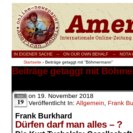
Internationale Onlinezeitung für Frieden
IN EIGENER SACHE
–
ON OUR OWN BEHALF –
NOTA
Startseite
›
Beiträge getaggt mit "Böhmermann"
Beiträge getaggt mit Böhm
1 Ergebnis.
on
19. November 2018
Nov.
19
Veröffentlicht In:
Allgemein
,
Frank Bu
Frank Burkhard
Dürfen darf man alles – ?