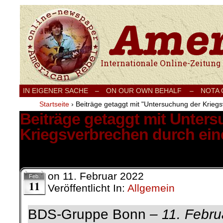
Internationale Onlinezeitung für Frieden
IN EIGENER SACHE
–
ON OUR OWN BEHALF –
NOTA
Startseite
›
Beiträge getaggt mit "Untersuchung der Krie
Beiträge getaggt mit Unter
Kriegsverbrechen durch ei
1 Ergebnis.
on
11. Februar 2022
Feb.
11
Veröffentlicht In:
Allgemein
BDS-Gruppe Bonn
– 11. Febr