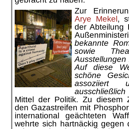
Zur Erinneru
Arye Mekel
, s
der Abteilung 
Außenminist
bekannte Rom
sowie Thea
Ausstellungen 
Auf diese W
schöne Gesic
assoziiert
ausschließlich
Mittel der Politik. Zu diesem 
den Gazastreifen mit Phosph
international geächteten Wa
wehrte sich hartnäckig gegen 