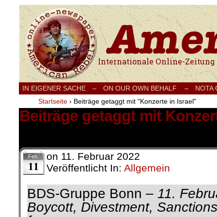
Internationale Onlinezeitung für Frieden
IN EIGENER SACHE
–
ON OUR OWN BEHALF –
NOTA
Startseite
›
Beiträge getaggt mit "Konzerte in Israel"
Beiträge getaggt mit Konzert
1 Ergebnis.
on
11. Februar 2022
Feb.
11
Veröffentlicht In:
Allgemein
BDS-Gruppe Bonn
– 11. Febr
Boycott, Divestment, Sanctions 