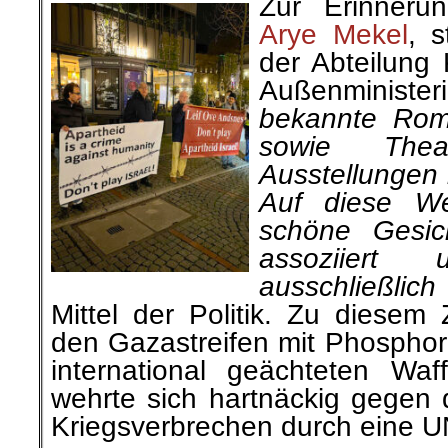
Zur Erinneru
Arye Mekel
, s
der Abteilung 
Außenminist
bekannte Rom
sowie Thea
Ausstellungen 
Auf diese W
schöne Gesic
assoziiert
ausschließlich
Mittel der Politik. Zu diesem 
den Gazastreifen mit Phosph
international geächteten Wa
wehrte sich hartnäckig gegen 
Kriegsverbrechen durch eine 