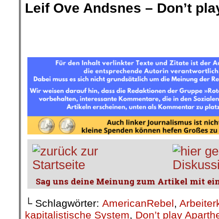
Leif Ove Andsnes – Don’t play
.
.
└ Schlagwörter:
AmericanRebel
,
Arbeiter
kapitalistische System
,
Don’t play Aparthe