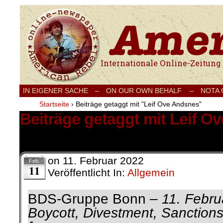
Internationale Onlinezeitung für Frieden
IN EIGENER SACHE
–
ON OUR OWN BEHALF –
NOTA
Startseite
›
Beiträge getaggt mit "Leif Ove Andsnes"
Beiträge getaggt mit Leif O
1 Ergebnis.
on
11. Februar 2022
Feb.
11
Veröffentlicht In:
Allgemein
BDS-Gruppe Bonn
– 11. Febr
Boycott, Divestment, Sanctions 