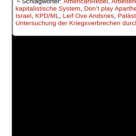
└ Schlagwörter:
AmericanRebel
,
Arbeiter
kapitalistische System
,
Don’t play Aparthe
Israel
,
KPD/ML
,
Leif Ove Andsnes
,
Paläst
Untersuchung der Kriegsverbrechen dur