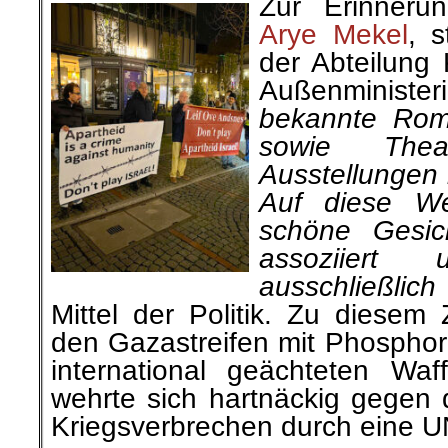
Zur Erinneru
Arye Mekel
, s
der Abteilung 
Außenminist
bekannte Rom
sowie Thea
Ausstellungen 
Auf diese W
schöne Gesic
assoziiert
ausschließlich
Mittel der Politik. Zu diesem 
den Gazastreifen mit Phosph
international geächteten Wa
wehrte sich hartnäckig gegen 
Kriegsverbrechen durch eine 