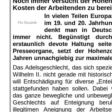
Noch immer versucht der Hohenz
Kosten der Arbeitenden zu berei
In vielen Teilen Europ
im 19. und 20. Jahrhun
Flo Osrainik
denkt man in Deutsc
immer nicht. Begünstigt dur
erstaunlich devote Haltung seite
Presseorgane, setzt der Hohenzo
Jahren unnachgiebig zur maximal
Das Adelsgeschlecht, das sich spezi
Wilhelm II. nicht gerade mit histori
will Entschädigung für diverse „Ent
stattgefunden haben sollen. Dabei 
das ganze bewegliche und unbewegl
Geschlechts auf Enteignung ber
illegitimen Aneignung der Arbeit