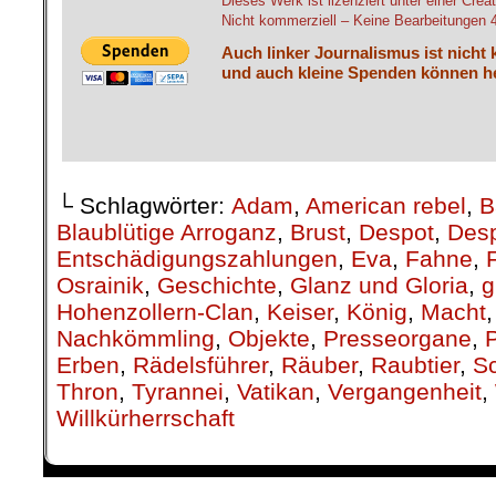
Dieses Werk ist lizenziert unter einer C
Nicht kommerziell – Keine Bearbeitungen 4.
Auch linker Journalismus ist nicht 
und auch kleine Spenden können he
└ Schlagwörter:
Adam
,
American rebel
,
B
Blaublütige Arroganz
,
Brust
,
Despot
,
Desp
Entschädigungszahlungen
,
Eva
,
Fahne
,
Osrainik
,
Geschichte
,
Glanz und Gloria
,
g
Hohenzollern-Clan
,
Keiser
,
König
,
Macht
Nachkömmling
,
Objekte
,
Presseorgane
,
Erben
,
Rädelsführer
,
Räuber
,
Raubtier
,
S
Thron
,
Tyrannei
,
Vatikan
,
Vergangenheit
,