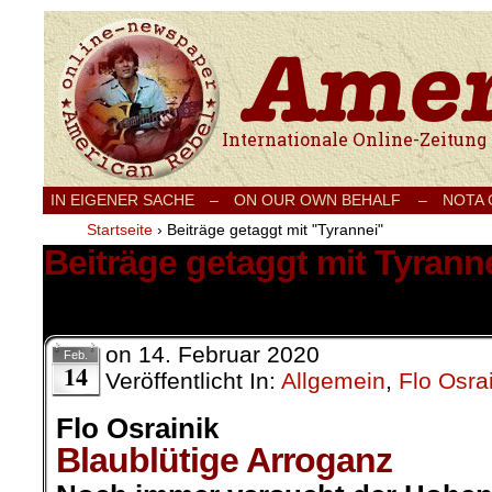
Internationale Onlinezeitung für Frieden
IN EIGENER SACHE
–
ON OUR OWN BEHALF –
NOTA
Startseite
›
Beiträge getaggt mit "Tyrannei"
Beiträge getaggt mit Tyrann
1 Ergebnis.
on
14. Februar 2020
Feb.
14
Veröffentlicht In:
Allgemein
,
Flo Osra
Flo Osrainik
Blaublütige Arroganz