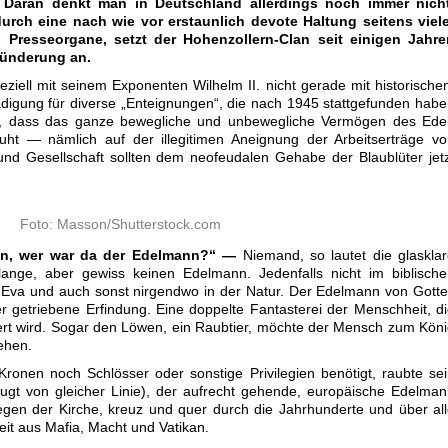
. Daran denkt man in Deutschland allerdings noch immer nicht
urch eine nach wie vor erstaunlich devote Haltung seitens viele
d Presseorgane, setzt der Hohenzollern-Clan seit einigen Jahre
lünderung an.
eziell mit seinem Exponenten Wilhelm II. nicht gerade mit historisch
ädigung für diverse „Enteignungen“, die nach 1945 stattgefunden hab
en, dass das ganze bewegliche und unbewegliche Vermögen des Edel
uht — nämlich auf der illegitimen Aneignung der Arbeitserträge v
und Gesellschaft sollten dem neofeudalen Gehabe der Blaublüter jet
Foto: Masson/Shutterstock.com
n, wer war da der Edelmann?“ —
Niemand, so lautet die glaskla
ange, aber gewiss keinen Edelmann. Jedenfalls nicht im biblische
Eva und auch sonst nirgendwo in der Natur. Der Edelmann von Gott
 getriebene Erfindung. Eine doppelte Fantasterei der Menschheit, d
ziert wird. Sogar den Löwen, ein Raubtier, möchte der Mensch zum Kön
ehen.
nen noch Schlösser oder sonstige Privilegien benötigt, raubte se
gt von gleicher Linie), der aufrecht gehende, europäische Edelma
egen der Kirche, kreuz und quer durch die Jahrhunderte und über al
gkeit aus Mafia, Macht und Vatikan.