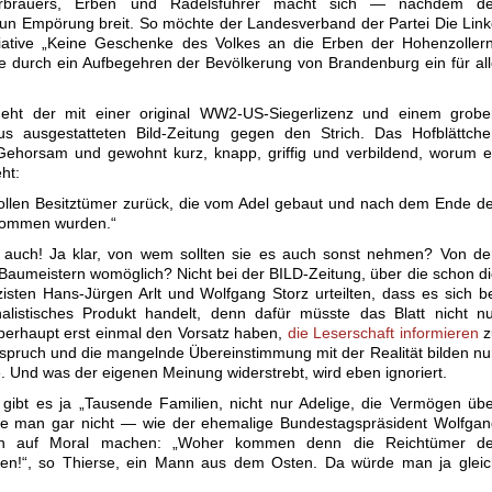
rbrauers, Erben und Rädelsführer macht sich — nachdem de
un Empörung breit. So möchte der Landesverband der Partei Die Lin
tiative „Keine Geschenke des Volkes an die Erben der Hohenzoller
e durch ein Aufbegehren der Bevölkerung von Brandenburg ein für al
geht der mit einer original WW2-US-Siegerlizenz und einem grobe
us ausgestatteten Bild-Zeitung gegen den Strich. Das Hofblättche
 Gehorsam und gewohnt kurz, knapp, griffig und verbildend, worum 
ht:
e wollen Besitztümer zurück, die vom Adel gebaut und nach dem Ende d
enommen wurden.“
 auch! Ja klar, von wem sollten sie es auch sonst nehmen? Von de
aumeistern womöglich? Nicht bei der BILD-Zeitung, über die schon d
isten Hans-Jürgen Arlt und Wolfgang Storz urteilten, dass es sich b
alistisches Produkt handelt, denn dafür müsste das Blatt nicht n
 überhaupt erst einmal den Vorsatz haben,
die Leserschaft informieren
z
spruch und die mangelnde Übereinstimmung mit der Realität bilden n
. Und was der eigenen Meinung widerstrebt, wird eben ignoriert.
 gibt es ja „Tausende Familien, nicht nur Adelige, die Vermögen üb
he man gar nicht — wie der ehemalige Bundestagspräsident Wolfgan
n auf Moral machen: „Woher kommen denn die Reichtümer de
en!“, so Thierse, ein Mann aus dem Osten. Da würde man ja gleic