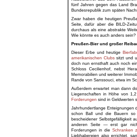
fünf Jahren gegen das Land Bra
Bundesrepublik zum späten Nach
Zwar haben die heutigen Preuße
Seite, dafür aber die BILD-Zei
durchaus als eine abstrakte Weit
Wie könnte es auch anders sein?
Preußen-Bier und großer Reiba
Dieser Erbe und heutige
Bierfab
amerikanischen Clubs
sitzt und 
doch nun ernsthaft auch noch ein
Schloss Cecilienhof, nebst Her
Memorabilien und weiterer Immobi
Rande von Sanssouci, etwa im Schl
Außerdem erwartet man dann doc
Liegenschaften in Höhe von 1,2 
Forderungen
sind in Geldwerten 
Jahrhundertlange Enteignungen du
schon Ball und die Bauern so f
bescheidener Selbstgefälligkeit a
anderen Seite — erst gar nich
Forderungen in die
Schranken z
Liebhabereien also errichtet, san