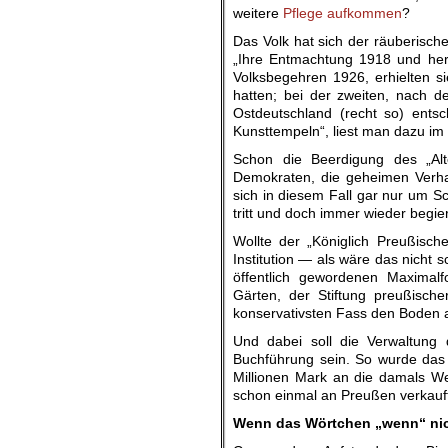
weitere
Pflege aufkommen
?
Das Volk hat sich der räuberisch
„Ihre Entmachtung 1918 und her
Volksbegehren 1926, erhielten si
hatten; bei der zweiten, nach d
Ostdeutschland (recht so) entsc
Kunsttempeln“, liest man dazu i
Schon die Beerdigung des „Alt
Demokraten, die geheimen Verh
sich in diesem Fall gar nur um 
tritt und doch immer wieder begi
Wollte der „Königlich Preußisch
Institution — als wäre das nicht
öffentlich gewordenen Maximal
Gärten, der Stiftung preußisc
konservativsten Fass den Boden 
Und dabei soll die Verwaltung 
Buchführung sein. So wurde das
Millionen Mark an die damals We
schon einmal an Preußen verkauft
Wenn das Wörtchen „wenn“ nich