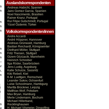
Auslandskorrespondenten
ps
Andreas Habicht, Spanien
en
Jairo Gomez Garcia, Spanien
Noel Nascimento, Brasilien
Rainer Kranz, Portugal
Rui Filipe Gutschmidt, Portugal
in
Yücel Özdemir, Türkei
in
um
Volkskorrespondenten/innen
Andre Accardi
André Höppner, Hannover
Andreas Grünwald, Hamburg
Bastian Reichardt, Königswinter
n
Diethard Möller, Stuttgart
en
Fritz Theisen, Stuttgart
Gizem Gözüacik, Mannheim
en
Heinrich Schreiber
—
Ilga Röder, Saarbrücken
r
Jens Lustig, Augsburg
,
Kalle Schulze, Sassnitz
Kiki Rebell, Kiel
m
K-M. Luettgen, Remscheid
Leander Sukov, Ochsenfurt
Luise Schoolmann, Hambgurg
a
Maritta Brückner, Leipzig
Matthias Wolf, Potsdam
n
Max Bryan, Hamburg
Merle Lindemann, Bochum
Michael Hillerband,
s
Recklinghausen
H. Michael Vilsmeier, Dingolfing
it