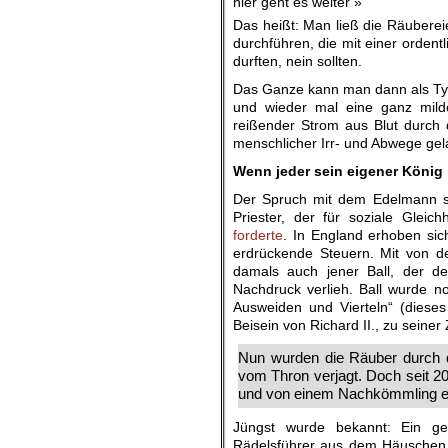
hier geht es weiter »
Das heißt: Man ließ die Räuberei
durchführen, die mit einer orden
durften, nein sollten.
Das Ganze kann man dann als Tyr
und wieder mal eine ganz milde
reißender Strom aus Blut durch 
menschlicher Irr- und Abwege gela
Wenn jeder sein eigener König 
Der Spruch mit dem Edelmann st
Priester, der für soziale Glei
forderte
. In England erhoben si
erdrückende Steuern. Mit von d
damals auch jener Ball, der 
Nachdruck verlieh. Ball wurde 
Ausweiden und Vierteln“ (diese
Beisein von Richard II., zu seiner 
Nun wurden die Räuber durch d
vom Thron verjagt. Doch seit 2
und von einem Nachkömmling eb
Jüngst wurde bekannt: Ein ge
Rädelsführer aus dem Häuschen H