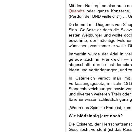
Mit dem Naziregime also auch no
Quandts
oder ganze Konzerne,
(Pardon der BND vielleicht?) … 
Da kommt mir Diogenes von Sinope,
Sinn. Geißelte er doch die Sklav
ersten Weltbürger und wollte doc
bewohnte, der mächtige Feldher
wünschen, was immer er wolle. D
Immerhin wurde der Adel in vi
gerade auch in Frankreich — sc
abgeschafft, durch einst demokrat
Ideen und Veränderungen, und zwar
In Österreich verbot man mi
Verfassungsgesetz, im Jahr 191
Standesbezeichnungen sowie vo
und diversen weiteren Titeln oder
Italiener wissen schließlich ganz 
„Wenn das Spiel zu Ende ist, kom
Wie blödsinnig jetzt noch?
Die Existenz, der Herrschaftsansp
Geschlecht versteht (ist das Ras