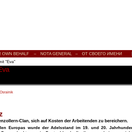
e Onlinezeitung für Frieden, Humanismus, Völkerverständigung und Kul
R OWN BEHALF –
NOTA GENERAL –
ОТ СВОЕГО ИМЕНИ
mit "Eva"
Eva
 Osrainik
z
zollern-Clan, sich auf Kosten der Arbeitenden zu bereichern.
eilen Europas wurde der Adelsstand im 19. und 20. Jahrhunder