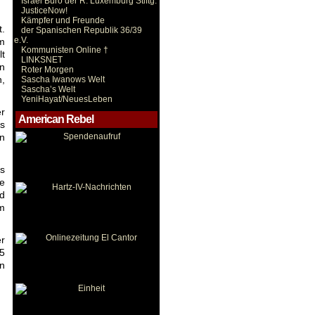
Israel Büro der R. Luxemburg Stiftg.
JusticeNow!
Kämpfer und Freunde
t.
der Spanischen Republik 36/39
e.V.
m
Kommunisten Online †
lt
LINKSNET
in
Roter Morgen
n,
Sascha Iwanows Welt
Sascha’s Welt
YeniHayat/NeuesLeben
r
American Rebel
es
en
ls
le
d
m
r
15
rn