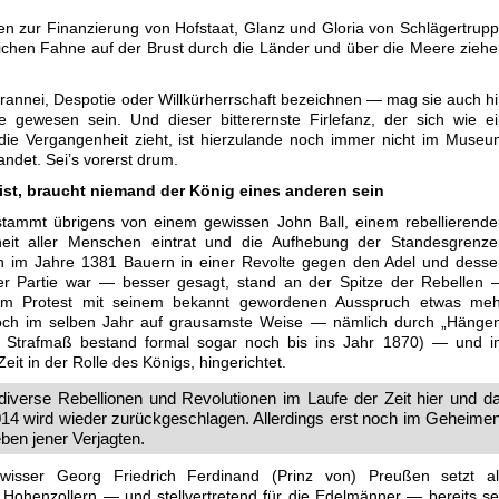
en zur Finanzierung von Hofstaat, Glanz und Gloria von Schlägertrup
tlichen Fahne auf der Brust durch die Länder und über die Meere zieh
annei, Despotie oder Willkürherrschaft bezeichnen — mag sie auch h
 gewesen sein. Und dieser bitterernste Firlefanz, der sich wie e
die Vergangenheit zieht, ist hierzulande noch immer nicht im Muse
ndet. Sei’s vorerst drum.
ist, braucht niemand der König eines anderen sein
ammt übrigens von einem gewissen John Ball, einem rebellierende
chheit aller Menschen eintrat und die Aufhebung der Standesgrenz
ch im Jahre 1381 Bauern in einer Revolte gegen den Adel und dess
er Partie war — besser gesagt, stand an der Spitze der Rebellen 
dem Protest mit seinem bekannt gewordenen Ausspruch etwas meh
noch im selben Jahr auf grausamste Weise — nämlich durch „Hängen
s Strafmaß bestand formal sogar noch bis ins Jahr 1870) — und i
Zeit in der Rolle des Königs, hingerichtet.
iverse Rebellionen und Revolutionen im Laufe der Zeit hier und d
014 wird wieder zurückgeschlagen. Allerdings erst noch im Geheime
en jener Verjagten.
wisser Georg Friedrich Ferdinand (Prinz von) Preußen setzt al
ohenzollern — und stellvertretend für die Edelmänner — bereits se