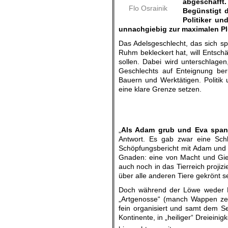
abgeschafft
Flo Osrainik
Begünstigt d
Politiker un
unnachgiebig zur maximalen P
Das Adelsgeschlecht, das sich sp
Ruhm bekleckert hat, will Entsch
sollen. Dabei wird unterschlag
Geschlechts auf Enteignung ber
Bauern und Werktätigen. Politik 
eine klare Grenze setzen.
„
Als Adam grub und Eva span
Antwort. Es gab zwar eine Schl
Schöpfungsbericht mit Adam und 
Gnaden: eine von Macht und Gier
auch noch in das Tierreich proji
über alle anderen Tiere gekrönt s
Doch während der Löwe weder Kro
„Artgenosse“ (manch Wappen zeu
fein organisiert und samt dem S
Kontinente, in „heiliger“ Dreieini