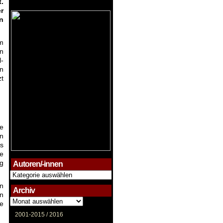
.
r
n
em
en
-
on
zt
re
n
es
ie
ig
Autoren/-innen
Autoren/-
innen
in
Archiv
nn
Archiv
le
2001-2015 /
2016