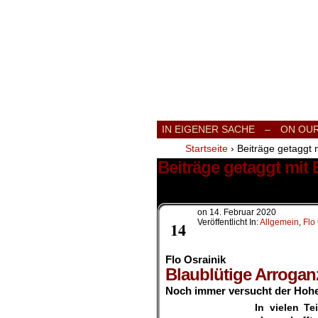
International
IN EIGENER SACHE
–
ON OU
Startseite
›
Beiträge getaggt 
Beiträge getaggt mit 
1 Ergebnis.
on
14. Februar 2020
Feb.
Veröffentlicht In:
Allgemein
,
Flo
14
Flo Osrainik
Blaublütige Arrogan
Noch immer versucht der Hohen
In vielen T