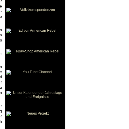
r
ke
n-
le
n
n
es
er
n
ie
ei
ur
u
un
er
g
r
h