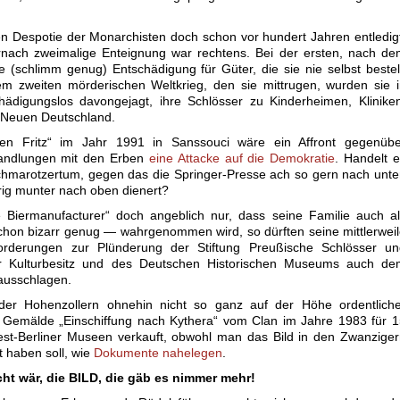
en Despotie der Monarchisten doch schon vor hundert Jahren entledig
nach zweimalige Enteignung war rechtens. Bei der ersten, nach de
e (schlimm genug) Entschädigung für Güter, die sie nie selbst bestel
em zweiten mörderischen Weltkrieg, den sie mittrugen, wurden sie 
hädigungslos davongejagt, ihre Schlösser zu Kinderheimen, Klinike
m Neuen Deutschland.
en Fritz“ im Jahr 1991 in Sanssouci wäre ein Affront gegenübe
andlungen mit den Erben
eine Attacke auf die Demokratie
. Handelt 
Schmarotzertum, gegen das die Springer-Presse ach so gern nach unt
erig munter nach oben dienert?
e Biermanufacturer“ doch angeblich nur, dass seine Familie auch a
 schon bizarr genug — wahrgenommen wird, so dürften seine mittlerwei
forderungen zur Plünderung der Stiftung Preußische Schlösser un
her Kulturbesitz und des Deutschen Historischen Museums auch de
ausschlagen.
der Hohenzollern ohnehin nicht so ganz auf der Höhe ordentliche
 Gemälde „Einschiffung nach Kythera“ vom Clan im Jahre 1983 für 
st-Berliner Museen verkauft, obwohl man das Bild in den Zwanzige
 haben soll, wie
Dokumente nahelegen
.
t wär, die BILD, die gäb es nimmer mehr!