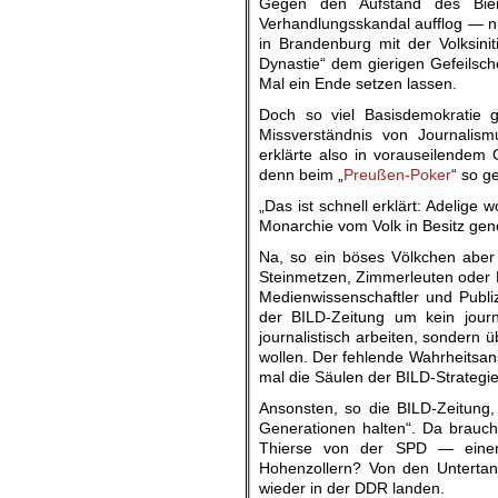
Gegen den Aufstand des Bie
Verhandlungsskandal aufflog — n
in Brandenburg mit der Volksini
Dynastie“ dem gierigen Gefeilsch
Mal ein Ende setzen lassen.
Doch so viel Basisdemokratie 
Missverständnis von Journalism
erklärte also in vorauseilendem
denn beim „
Preußen-Poker
“ so ge
„Das ist schnell erklärt: Adelig
Monarchie vom Volk in Besitz g
Na, so ein böses Völkchen aber
Steinmetzen, Zimmerleuten oder B
Medienwissenschaftler und Publiz
der BILD-Zeitung um kein journ
journalistisch arbeiten, sondern
wollen. Der fehlende Wahrheitsan
mal die Säulen der BILD-Strategie
Ansonsten, so die BILD-Zeitung,
Generationen halten“. Da brauc
Thierse von der SPD — eine
Hohenzollern? Von den Untertan
wieder in der DDR landen.