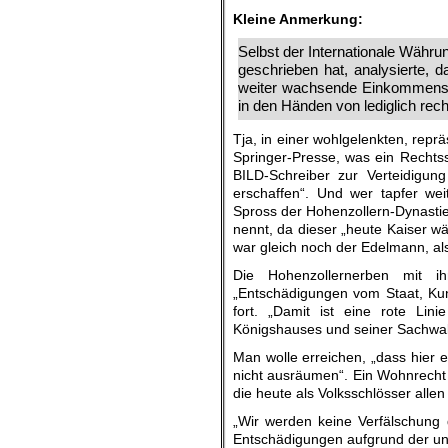
Kleine Anmerkung:
Selbst der Internationale Währun
geschrieben hat, analysierte, 
weiter wachsende Einkommensun
in den Händen von lediglich rec
Tja, in einer wohlgelenkten, rep
Springer-Presse, was ein Rechts
BILD-Schreiber zur Verteidigun
erschaffen“. Und wer tapfer wei
Spross der Hohenzollern-Dynastie
nennt, da dieser „heute Kaiser w
war gleich noch der Edelmann, a
Die Hohenzollernerben mit i
„Entschädigungen vom Staat, Kun
fort. „Damit ist eine rote Lin
Königshauses und seiner Sachwalt
Man wolle erreichen, „dass hier e
nicht ausräumen“. Ein Wohnrecht 
die heute als Volksschlösser allen
„Wir werden keine Verfälschung 
Entschädigungen aufgrund der u