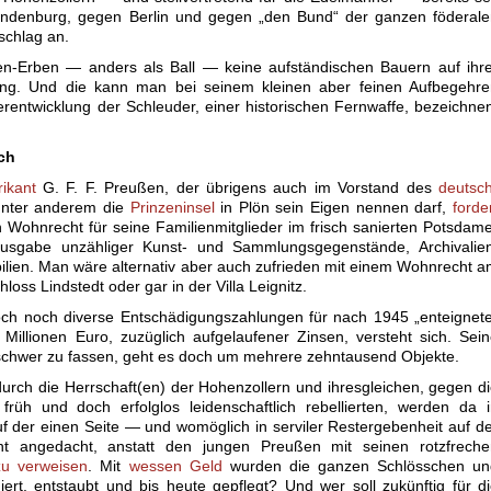
ndenburg, gegen Berlin und gegen „den Bund“ der ganzen föderale
schlag an.
n-Erben — anders als Ball — keine aufständischen Bauern auf ihre
tung. Und die kann man bei seinem kleinen aber feinen Aufbegehre
erentwicklung der Schleuder, einer historischen Fernwaffe, bezeichne
ch
rikant
G. F. F. Preußen, der übrigens auch im Vorstand des
deutsc
unter anderem die
Prinzeninsel
in Plön sein Eigen nennen darf,
forde
 Wohnrecht für seine Familienmitglieder im frisch sanierten Potsdam
ausgabe unzähliger Kunst- und Sammlungsgegenstände, Archivalien
lien. Man wäre alternativ aber auch zufrieden mit einem Wohnrecht 
oss Lindstedt oder gar in der Villa Leignitz.
h noch diverse Entschädigungszahlungen für nach 1945 „enteignete
Millionen Euro, zuzüglich aufgelaufener Zinsen, versteht sich. Sei
schwer zu fassen, geht es doch um mehrere zehntausend Objekte.
rch die Herrschaft(en) der Hohenzollern und ihresgleichen, gegen d
rüh und doch erfolglos leidenschaftlich rebellierten, werden da 
uf der einen Seite — und womöglich in serviler Restergebenheit auf d
t angedacht, anstatt den jungen Preußen mit seinen rotzfreche
u verweisen
. Mit
wessen Geld
wurden die ganzen Schlösschen un
iert, entstaubt und bis heute gepflegt? Und wer soll zukünftig für d