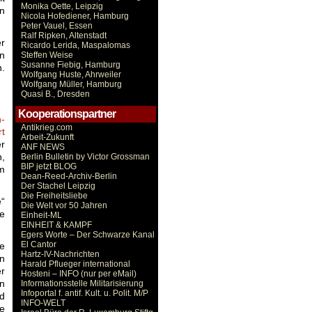
Monika Oette, Leipzig
n
Nicola Hofediener, Hamburg
Peter Vauel, Essen
Ralf Ripken, Altenstadt
r
Ricardo Lerida, Maspalomas
n
Steffen Weise
Susanne Fiebig, Hamburg
n.
Wolfgang Huste, Ahrweiler
Wolfgang Müller, Hamburg
Quasi B., Dresden
Kooperationspartner
h-
Antikrieg.com
rt
Arbeit-Zukunft
er
ANF NEWS
,
Berlin Bulletin by Victor Grossman
BIP jetzt BLOG
am
Dean-Reed-Archiv-Berlin
Der Stachel Leipzig
Die Freiheitsliebe
“
Die Welt vor 50 Jahren
ne
Einheit-ML
EINHEIT & KAMPF
Egers Worte – Der Schwarze Kanal
El Cantor
ie
Hartz-IV-Nachrichten
in
Harald Pflueger international
er
Hosteni – INFO (nur per eMail)
n
Informationsstelle Militarisierung
Infoportal f. antif. Kult. u. Polit. M/P
d
INFO-WELT
ie