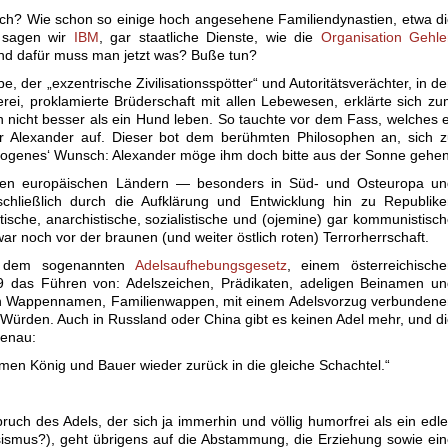
ch? Wie schon so einige hoch angesehene Familiendynastien, etwa d
 sagen wir
IBM
, gar staatliche Dienste, wie die
Organisation Gehle
Und dafür muss man jetzt was? Buße tun?
 der „exzentrische Zivilisationsspötter“ und Autoritätsverächter, in d
erei, proklamierte Brüderschaft mit allen Lebewesen, erklärte sich z
h nicht besser als ein Hund leben. So tauchte vor dem Fass, welches 
r Alexander auf. Dieser bot dem berühmten Philosophen an, sich z
iogenes‘ Wunsch: Alexander möge ihm doch bitte aus der Sonne gehen
elen europäischen Ländern — besonders in Süd- und Osteuropa un
hließlich durch die Aufklärung und Entwicklung hin zu Republike
ische, anarchistische, sozialistische und (ojemine) gar kommunistisc
 noch vor der braunen (und weiter östlich roten) Terrorherrschaft.
t dem sogenannten
Adelsaufhebungsgesetz
, einem österreichisch
9 das Führen von: Adelszeichen, Prädikaten, adeligen Beinamen un
n Wappennamen, Familienwappen, mit einem Adelsvorzug verbundene
 Würden. Auch in Russland oder China gibt es keinen Adel mehr, und d
genau:
men König und Bauer wieder zurück in die gleiche Schachtel.“
ruch des Adels, der sich ja immerhin und völlig humorfrei als ein edl
sismus?), geht übrigens auf die Abstammung, die Erziehung sowie ei