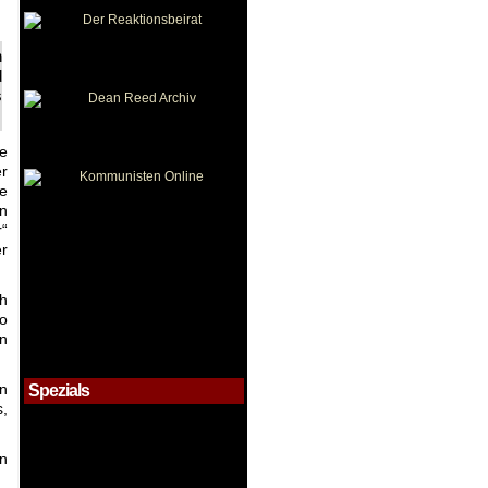
n
d
s
ie
er
e
en
r“
er
h
so
n
en
Spezials
s,
on