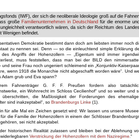
gsfonds (IWF), der sich die neoliberale Ideologie groß auf die Fahne
dass große
Familienunternehmen in Deutschland
für die enorme un
gleichheit verantwortlich wären, da sich der Reichtum des Lande
ht Wenigen befindet.
räsentativen Demokratie bestimmt dann doch am liebsten immer noch d
staat zu nennen sei. Denn — so die einleuchtend simple Erklärung d
g des Angriffs der Hohenzollern — „Eigentum wird immer irgendwi
terliest, muss feststellen, dass man bei der BILD den nimmersatt
 und seine Frau noch ungeniert schleimend ein „Konjunktiv-Kaiserpaa
äre, wenn 1918 die Monarchie nicht abgeschafft worden wäre“. Und w
ls Adam grub und Eva spann?
hrem Fahnenträger G. F. F. Preußen fordern also tatsächlic
stwerke, ein Wohnrecht im Schloss Cecilienhof“ und so weiter und 
ie überschritten, die Maßlosigkeit der Forderungen des ehemalige
er sind inakzeptabel“, so
Brandenburgs Linke
(1).
in für alle Mal ein Zeichen gesetzt wird: Wir lassen uns unsere Muse
für die Familie der Hohenzollern in einem der Schlösser Brandenburg
 gehören, sei nicht akzeptabel.
der historischen Realität zulassen und bleiben bei der Ablehnung v
nwiderlegbaren
Verstrickung der Hohenzollern mit dem Naziregime
.“