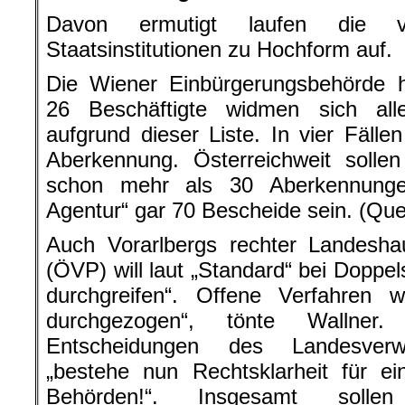
Davon ermutigt laufen die v
Staatsinstitutionen zu Hochform auf.
Die Wiener Einbürgerungsbehörde h
26 Beschäftigte widmen sich all
aufgrund dieser Liste. In vier Fälle
Aberkennung. Österreichweit solle
schon mehr als 30 Aberkennungen
Agentur“ gar 70 Bescheide sein. (Quel
Auch Vorarlbergs rechter Landesh
(ÖVP) will laut „Standard“ bei Doppel
durchgreifen“. Offene Verfahren w
durchgezogen“, tönte Wallner.
Entscheidungen des Landesverwa
„bestehe nun Rechtsklarheit für e
Behörden!“. Insgesamt soll