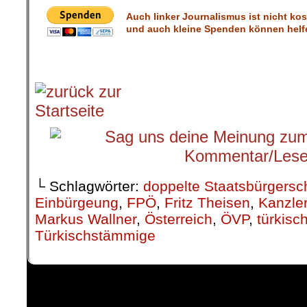
Auch linker Journalismus ist nicht ko
und auch kleine Spenden können helfe
└ Schlagwörter:
doppelte Staatsbürgersc
Einbürgeung
,
FPÖ
,
Fritz Theisen
,
Kanzle
Markus Wallner
,
Österreich
,
ÖVP
,
türkisc
Türkischstämmige