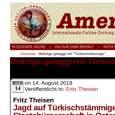
Internationale Onlinezeitung für Frieden
IN EIGENER SACHE
–
ON OUR OWN BEHALF –
NOTA
Startseite
›
Beiträge getaggt mit "Türkischstämmige"
Beiträge getaggt mit Türki
1 Ergebnis.
on
14. August 2018
Aug.
14
Veröffentlicht In:
Fritz Theisen
Fritz Theisen
Jagd auf Türkischstämmige