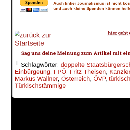
Auch linker Journalismus ist nicht ko
und auch kleine Spenden können helfe
└ Schlagwörter:
doppelte Staatsbürgersc
Einbürgeung
,
FPÖ
,
Fritz Theisen
,
Kanzle
Markus Wallner
,
Österreich
,
ÖVP
,
türkisc
Türkischstämmige