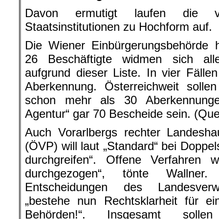
Davon ermutigt laufen die v
Staatsinstitutionen zu Hochform auf.
Die Wiener Einbürgerungsbehörde h
26 Beschäftigte widmen sich all
aufgrund dieser Liste. In vier Fälle
Aberkennung. Österreichweit solle
schon mehr als 30 Aberkennungen
Agentur“ gar 70 Bescheide sein. (Quel
Auch Vorarlbergs rechter Landesh
(ÖVP) will laut „Standard“ bei Doppel
durchgreifen“. Offene Verfahren w
durchgezogen“, tönte Wallner.
Entscheidungen des Landesverwa
„bestehe nun Rechtsklarheit für e
Behörden!“. Insgesamt soll