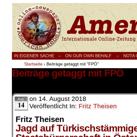
Internationale Onlinezeitung für Frieden
IN EIGENER SACHE
–
ON OUR OWN BEHALF –
NOTA
Startseite
›
Beiträge getaggt mit "FPÖ"
Beiträge getaggt mit FPÖ
1 Ergebnis.
on
14. August 2018
Aug.
14
Veröffentlicht In:
Fritz Theisen
Fritz Theisen
Jagd auf Türkischstämmige