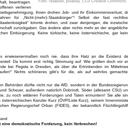
Foto: rawpixel, pixabay, CC0 Creative Commons
alt, beantragen.
ffenen verlieren
rbeitsgenehmigung, ihnen drohen Job- und ihr Einkommensverlust, d
ahren für „Nicht-(mehr)-Staatsbürger“! Selbst der fast rechtlos
„Staatenlosigkeit“ könnte drohen, und zwar denjenigen, die inzwisch
gerschaft zurückgaben. Das ändere aber nichts mehr an der angeblich
schen Einbürgerung. Keine türkische, keine österreichische, gar kei
es erwiesenermaßen noch nie, dass ihre Hatz an die Existenz de
nteil: Da kommt erst richtig Stimmung auf: Wie grölten doch vor e
de bei Pegida in Dresden, als über die Ertrinkenden im Mittelmee
ufen!“ Nichts schöneres gibt’s für die, als auf wehrlos gemachte
en Behörden dürfte nicht nur die AfD, sondern in der Bundesregieru
 und Scheuer, außerdem natürlich Dobrindt, Söder (allesamt CSU) u
ze, zu noch wilderen Forderungen und Taten ermuntern! Sie alle si
 österreichischen Kanzler Kurz (ÖVP/Liste Kurz), seinem Innenminist
hen Regierungschef Orban (FIDES), der bekanntlich Flüchtlingshil
land:
t eine demokratische Forderung, kein Verbrechen!