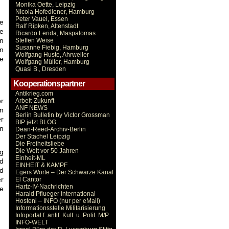
Monika Oette, Leipzig
Nicola Hofediener, Hamburg
Peter Vauel, Essen
ie
Ralf Ripken, Altenstadt
e
Ricardo Lerida, Maspalomas
en
Steffen Weise
Susanne Fiebig, Hamburg
en
Wolfgang Huste, Ahrweiler
ne
Wolfgang Müller, Hamburg
Quasi B., Dresden
Kooperationspartner
Antikrieg.com
r
Arbeit-Zukunft
ANF NEWS
in
Berlin Bulletin by Victor Grossman
r
BIP jetzt BLOG
n
Dean-Reed-Archiv-Berlin
Der Stachel Leipzig
Die Freiheitsliebe
Die Welt vor 50 Jahren
ng
Einheit-ML
nd
EINHEIT & KAMPF
nd
Egers Worte – Der Schwarze Kanal
er
El Cantor
Hartz-IV-Nachrichten
fe
Harald Pflueger international
Hosteni – INFO (nur per eMail)
Informationsstelle Militarisierung
Infoportal f. antif. Kult. u. Polit. M/P
INFO-WELT