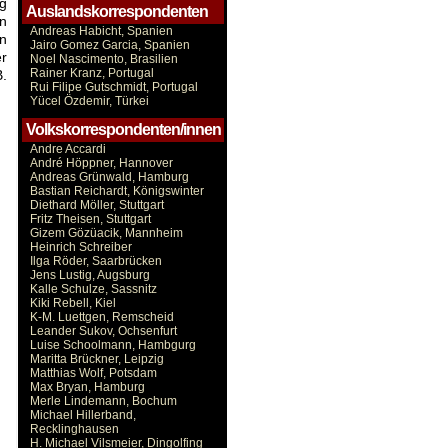
ig
Auslandskorrespondenten
in
Andreas Habicht, Spanien
en
Jairo Gomez Garcia, Spanien
er
Noel Nascimento, Brasilien
Rainer Kranz, Portugal
B.
Rui Filipe Gutschmidt, Portugal
Yücel Özdemir, Türkei
Volkskorrespondenten/innen
Andre Accardi
André Höppner, Hannover
Andreas Grünwald, Hamburg
Bastian Reichardt, Königswinter
Diethard Möller, Stuttgart
Fritz Theisen, Stuttgart
Gizem Gözüacik, Mannheim
Heinrich Schreiber
Ilga Röder, Saarbrücken
Jens Lustig, Augsburg
Kalle Schulze, Sassnitz
Kiki Rebell, Kiel
K-M. Luettgen, Remscheid
Leander Sukov, Ochsenfurt
Luise Schoolmann, Hambgurg
Maritta Brückner, Leipzig
Matthias Wolf, Potsdam
Max Bryan, Hamburg
Merle Lindemann, Bochum
Michael Hillerband,
Recklinghausen
H. Michael Vilsmeier, Dingolfing