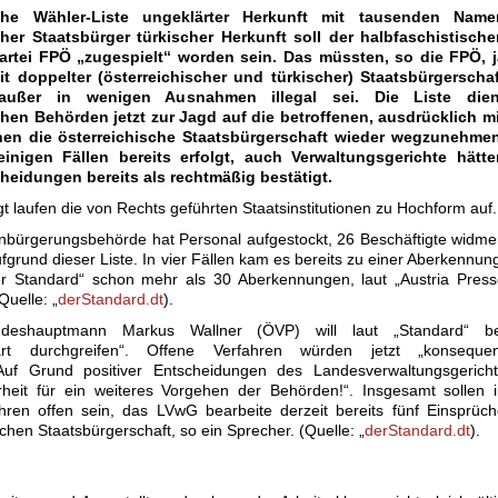
che Wähler-Liste ungeklärter Herkunft mit tausenden Name
cher Staatsbürger türkischer Herkunft soll der halbfaschistische
rtei FPÖ „zugespielt“ worden sein. Das müssten, so die FPÖ, j
 doppelter (österreichischer und türkischer) Staatsbürgerschaf
außer in wenigen Ausnahmen illegal sei. Die Liste dien
chen Behörden jetzt zur Jagd auf die betroffenen, ausdrücklich m
nen die österreichische Staatsbürgerschaft wieder wegzunehmen
einigen Fällen bereits erfolgt, auch Verwaltungsgerichte hätte
heidungen bereits als rechtmäßig bestätigt.
t laufen die von Rechts geführten Staatsinstitutionen zu Hochform auf.
nbürgerungsbehörde hat Personal aufgestockt, 26 Beschäftigte widm
fgrund dieser Liste. In vier Fällen kam es bereits zu einer Aberkennun
Der Standard“ schon mehr als 30 Aberkennungen, laut „Austria Pres
Quelle: „
derStandard.dt
).
ndeshauptmann Markus Wallner (ÖVP) will laut „Standard“ be
hart durchgreifen“. Offene Verfahren würden jetzt „konsequen
Auf Grund positiver Entscheidungen des Landesverwaltungsgericht
heit für ein weiteres Vorgehen der Behörden!“. Insgesamt sollen 
ahren offen sein, das LVwG bearbeite derzeit bereits fünf Einsprüc
hen Staatsbürgerschaft, so ein Sprecher. (Quelle: „
derStandard.dt
).