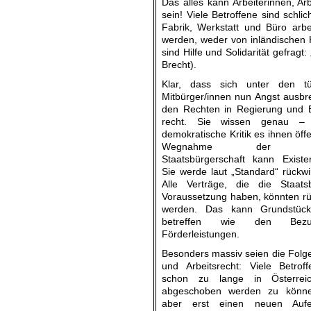
Das alles kann Arbeiterinnen, Arb
sein! Viele Betroffene sind schl
Fabrik, Werkstatt und Büro arb
werden, weder von inländischen K
sind Hilfe und Solidarität gefragt:
Brecht).
Klar, dass sich unter den tü
Mitbürger/innen nun Angst ausbrei
den Rechten in Regierung und 
recht. Sie wissen genau –
demokratische Kritik es ihnen öffen
Wegnahme der österr
Staatsbürgerschaft kann Existe
Sie werde laut „Standard“ rückw
Alle Verträge, die die Staats
Voraussetzung haben, könnten rü
werden. Das kann Grundstück
betreffen wie den Bezu
Förderleistungen.
Besonders massiv seien die Folge
und Arbeitsrecht: Viele Betro
schon zu lange in Österrei
abgeschoben werden zu könne
aber erst einen neuen Aufent