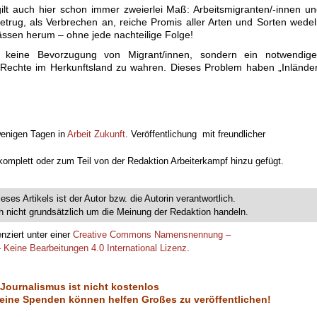
ilt auch hier schon immer zweierlei Maß: Arbeitsmigranten/-innen u
Betrug, als Verbrechen an, reiche Promis aller Arten und Sorten wede
ässen herum – ohne jede nachteilige Folge!
st keine Bevorzugung von Migrant/innen, sondern ein notwendige
 Rechte im Herkunftsland zu wahren. Dieses Problem haben „Inlände
wenigen Tagen in
Arbeit Zukunft
. Veröffentlichung mit freundlicher
 komplett oder zum Teil von der Redaktion Arbeiterkampf hinzu gefügt.
ieses Artikels ist der Autor bzw. die Autorin verantwortlich.
 nicht grundsätzlich um die Meinung der Redaktion handeln.
enziert unter einer
Creative Commons Namensnennung –
 Keine Bearbeitungen 4.0 International Lizenz
.
 Journalismus ist nicht kostenlos
eine Spenden können helfen Großes zu veröffentlichen!