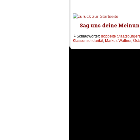
└ Schlagwörter:
doppelte Staatsbürgers
Klassensolidarität
,
Markus Wallner
,
Öst