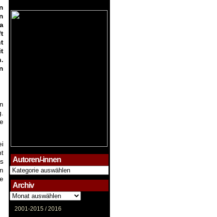
n
n
a
t
t
it
.
n
en
g.
se
i
t
Autoren/-innen
s
Autoren/-
in
innen
he
Archiv
Archiv
2001-2015 /
2016