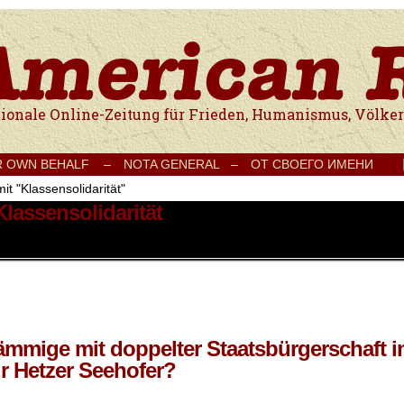
e Onlinezeitung für Frieden, Humanismus, Völkerverständigung und Kul
R OWN BEHALF –
NOTA GENERAL –
ОТ СВОЕГО ИМЕНИ
it "Klassensolidarität"
Klassensolidarität
ämmige mit doppelter Staatsbürgerschaft i
ür Hetzer Seehofer?