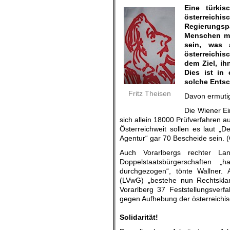
Eine türkis
österreichis
Regierungspa
Menschen mit
sein, was 
österreichis
dem Ziel, ih
Dies ist in 
solche Entsc
Fritz Theisen
Davon ermutig
Die Wiener Ei
sich allein 18000 Prüfverfahren au
Österreichweit sollen es laut „
Agentur“ gar 70 Bescheide sein. (
Auch Vorarlbergs rechter La
Doppelstaatsbürgerschaften „
durchgezogen“, tönte Wallner. 
(LVwG) „bestehe nun Rechtsklar
Vorarlberg 37 Feststellungsverf
gegen Aufhebung der österreichisc
.
Solidarität!