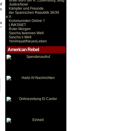
Israel Büro der R. Luxemburg Stiftg.
nd
JusticeNow!
Kämpfer und Freunde
ln
der Spanischen Republik 36/39
e.V.
Kommunisten Online †
s
LINKSNET
r“
Roter Morgen
Sascha Iwanows Welt
Sascha’s Welt
YeniHayat/NeuesLeben
American Rebel