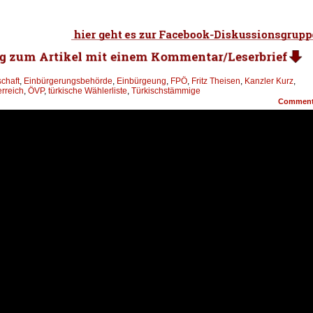
chaft
,
Einbürgerungsbehörde
,
Einbürgeung
,
FPÖ
,
Fritz Theisen
,
Kanzler Kurz
,
erreich
,
ÖVP
,
türkische Wählerliste
,
Türkischstämmige
Commen