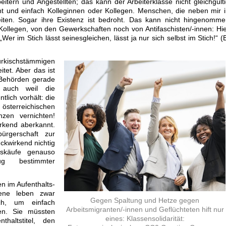
eitern und Angestellten; das kann der Arbeiterklasse nicht gleichgült
icht und einfach Kolleginnen oder Kollegen. Menschen, die neben mir 
eiten. Sogar ihre Existenz ist bedroht. Das kann nicht hingenomm
ollegen, von den Gewerkschaften noch von Antifaschisten/-innen: Hi
 „Wer im Stich lässt seinesgleichen, lässt ja nur sich selbst im Stich!“ (
rkischstämmigen
tet. Aber das ist
Behörden gerade
 auch weil die
tlich vorhält: die
eichischen
nzen vernichten!
irkend aberkannt.
bürgerschaft zur
ckwirkend nichtig
skäufe genauso
g bestimmter
n im Aufenthalts-
ffene leben zwar
Gegen Spaltung und Hetze gegen
ch, um einfach
Arbeitsmigranten/-innen und Geflüchteten hift nur
n. Sie müssten
eines: Klassensolidarität:
haltstitel, den