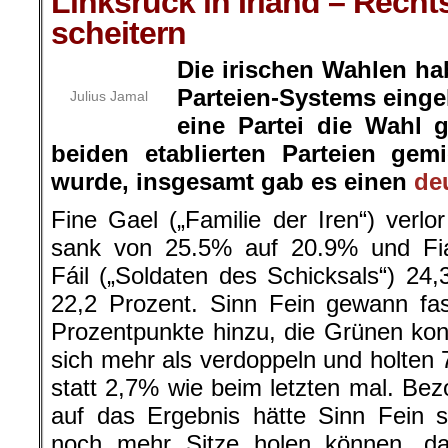
Linksruck in Irland – Rech
scheitern
Die irischen Wahlen h
Parteien-Systems einge
Julius Jamal
eine Partei die Wahl
beiden etablierten Parteien ge
wurde, insgesamt gab es einen
de
Fine Gael („Familie der Iren“) verlo
sank von 25.5% auf 20.9% und Fi
Fáil („Soldaten des Schicksals“) 24,
22,2 Prozent. Sinn Fein gewann fa
Prozentpunkte hinzu, die Grünen ko
sich mehr als verdoppeln und holten
statt 2,7% wie beim letzten mal. Be
auf das Ergebnis hätte Sinn Fein 
noch mehr Sitze holen können, da