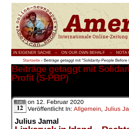
Internationale Onlinezeitung für Frieden
IN EIGENER SACHE
–
ON OUR OWN BEHALF –
NOTA
Startseite
›
Beiträge getaggt mit "Solidarity-People Before 
Beiträge getaggt mit Solidar
Profit (S-PBP)
1 Ergebnis.
on
12. Februar 2020
Feb.
12
Veröffentlicht In:
Allgemein
,
Julius J
Julius Jamal