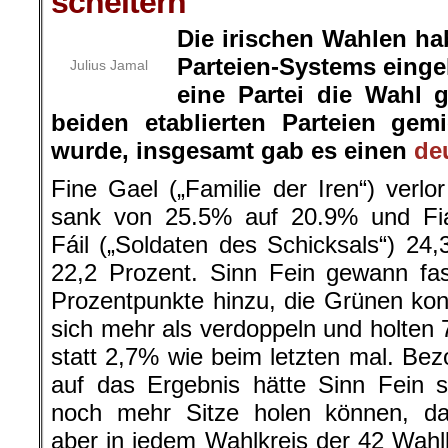
scheitern
Die irischen Wahlen h
Parteien-Systems einge
Julius Jamal
eine Partei die Wahl
beiden etablierten Parteien ge
wurde, insgesamt gab es einen
de
Fine Gael („Familie der Iren“) verlo
sank von 25.5% auf 20.9% und Fi
Fáil („Soldaten des Schicksals“) 24,
22,2 Prozent. Sinn Fein gewann fa
Prozentpunkte hinzu, die Grünen ko
sich mehr als verdoppeln und holten
statt 2,7% wie beim letzten mal. Be
auf das Ergebnis hätte Sinn Fein 
noch mehr Sitze holen können, da
aber in jedem Wahlkreis der 42 Wahl