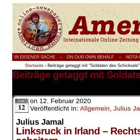
Internationale Onlinezeitung für Frieden
IN EIGENER SACHE
–
ON OUR OWN BEHALF –
NOTA
Startseite
›
Beiträge getaggt mit "Soldaten des Schicksals"
Beiträge getaggt mit Soldat
1 Ergebnis.
on
12. Februar 2020
Feb.
12
Veröffentlicht In:
Allgemein
,
Julius J
Julius Jamal
Linksruck in Irland – Rech