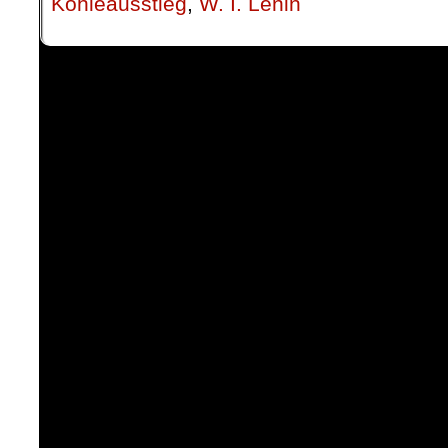
Kohleausstieg
,
W. I. Lenin