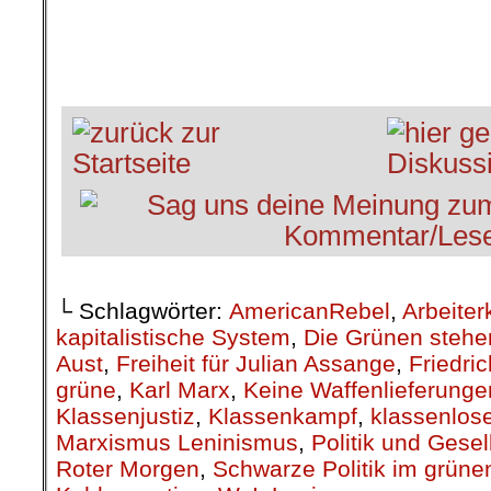
.
.
└ Schlagwörter:
AmericanRebel
,
Arbeiter
kapitalistische System
,
Die Grünen stehe
Aust
,
Freiheit für Julian Assange
,
Friedric
grüne
,
Karl Marx
,
Keine Waffenlieferunge
Klassenjustiz
,
Klassenkampf
,
klassenlose
Marxismus Leninismus
,
Politik und Gesel
Roter Morgen
,
Schwarze Politik im grüne