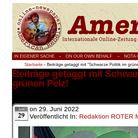
Internationale Onlinezeitung für Frieden
IN EIGENER SACHE
–
ON OUR OWN BEHALF –
NOTA
Startseite
›
Beiträge getaggt mit "Schwarze Politik im grün
Beiträge getaggt mit Schwarz
grünen Pelz!
1 Ergebnis.
on
29. Juni 2022
Juni
29
Veröffentlicht In:
Redaktion ROTER