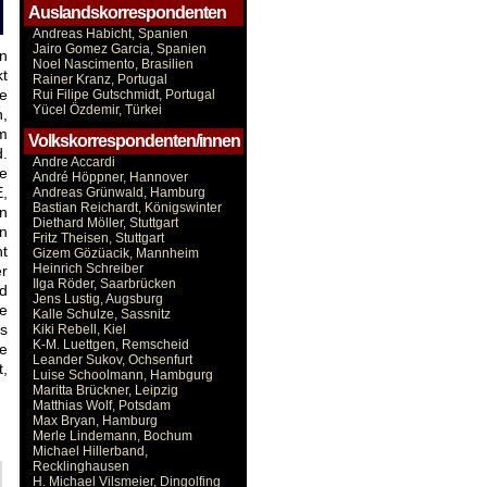
Auslandskorrespondenten
Andreas Habicht, Spanien
Jairo Gomez Garcia, Spanien
in
Noel Nascimento, Brasilien
kt
Rainer Kranz, Portugal
ße
Rui Filipe Gutschmidt, Portugal
Yücel Özdemir, Türkei
n,
m
Volkskorrespondenten/innen
d.
Andre Accardi
ie
André Höppner, Hannover
,
Andreas Grünwald, Hamburg
Bastian Reichardt, Königswinter
n
Diethard Möller, Stuttgart
n
Fritz Theisen, Stuttgart
ht
Gizem Gözüacik, Mannheim
Heinrich Schreiber
r
Ilga Röder, Saarbrücken
nd
Jens Lustig, Augsburg
he
Kalle Schulze, Sassnitz
is
Kiki Rebell, Kiel
K-M. Luettgen, Remscheid
te
Leander Sukov, Ochsenfurt
t,
Luise Schoolmann, Hambgurg
Maritta Brückner, Leipzig
Matthias Wolf, Potsdam
Max Bryan, Hamburg
Merle Lindemann, Bochum
Michael Hillerband,
Recklinghausen
H. Michael Vilsmeier, Dingolfing