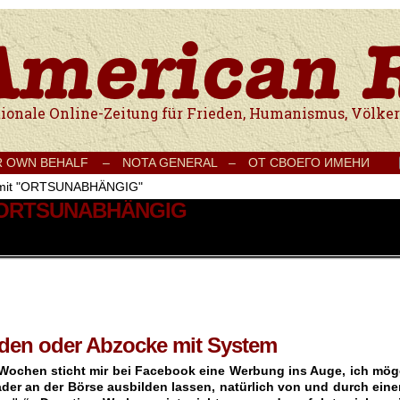
e Onlinezeitung für Frieden, Humanismus, Völkerverständigung und Kul
R OWN BEHALF –
NOTA GENERAL –
ОТ СВОЕГО ИМЕНИ
t mit "ORTSUNABHÄNGIG"
it ORTSUNABHÄNGIG
rden oder Abzocke mit System
 Wochen sticht mir bei Facebook eine Werbung ins Auge, ich mög
der an der Börse ausbilden lassen, natürlich von und durch eine