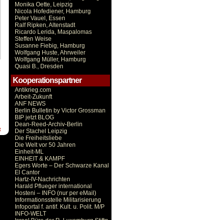
Monika Oette, Leipzig
Nicola Hofediener, Hamburg
Peter Vauel, Essen
Ralf Ripken, Altenstadt
Ricardo Lerida, Maspalomas
Steffen Weise
Susanne Fiebig, Hamburg
Wolfgang Huste, Ahrweiler
Wolfgang Müller, Hamburg
Quasi B., Dresden
Kooperationspartner
Antikrieg.com
Arbeit-Zukunft
ANF NEWS
Berlin Bulletin by Victor Grossman
BIP jetzt BLOG
Dean-Reed-Archiv-Berlin
t
Der Stachel Leipzig
Die Freiheitsliebe
Die Welt vor 50 Jahren
Einheit-ML
EINHEIT & KAMPF
Egers Worte – Der Schwarze Kanal
El Cantor
Hartz-IV-Nachrichten
Harald Pflueger international
Hosteni – INFO (nur per eMail)
Informationsstelle Militarisierung
Infoportal f. antif. Kult. u. Polit. M/P
INFO-WELT