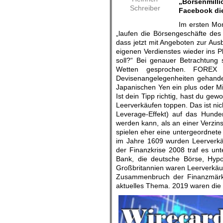
„Börsenmilli
Schreiber
Facebook die
Im ersten Mom
„laufen die Börsengeschäfte des
dass jetzt mit Angeboten zur Ausb
eigenen Verdienstes wieder ins 
soll?“ Bei genauer Betrachtung 
Wetten gesprochen. FOREX 
Devisenangelegenheiten gehand
Japanischen Yen ein plus oder Mi
Ist dein Tipp richtig, hast du gew
Leerverkäufen toppen. Das ist ni
Leverage-Effekt) auf das Hunde
werden kann, als an einer Verzi
spielen eher eine untergeordnete 
im Jahre 1609 wurden Leerverkäuf
der Finanzkrise 2008 traf es u
Bank, die deutsche Börse, Hyp
Großbritannien waren Leerverkäuf
Zusammenbruch der Finanzmärk
aktuelles Thema. 2019 waren die 