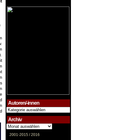
t
e
om
.
um
).
it
em
nt
en
ts
In
he
d
Autoren/-innen
en
Autoren/-
d
innen
Archiv
Archiv
2001-2015 /
2016