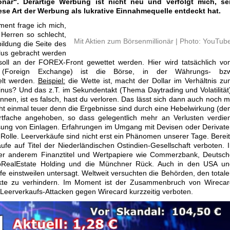
onär“. Derartige Werbung ist nicht neu und verfolgt mich, sei
se Art der Werbung als lukrative Einnahmequelle entdeckt hat.
ent frage ich mich,
 Herren so schlecht,
Mit Aktien zum Börsenmillionär | Photo: YouTub
ildung die Seite des
Plus gebracht werden
soll an der FOREX-Front gewettet werden. Hier wird tatsächlich v
(Foreign Exchange) ist die Börse, in der Währungs- bzw
elt werden.
Beispiel:
die Wette ist, macht der Dollar im Verhältnis z
nus? Und das z.T. im Sekundentakt (Thema Daytrading und Volatilität
onnen, ist es falsch, hast du verloren. Das lässt sich dann auch noch m
cht einmal teuer denn die Ergebnisse sind durch eine Hebelwirkung (d
rtfache angehoben, so dass gelegentlich mehr an Verlusten verdie
nsung von Einlagen. Erfahrungen im Umgang mit Devisen oder Derivat
Rolle. Leerverkäufe sind nicht erst ein Phänomen unserer Tage. Berei
e auf Titel der Niederländischen Ostindien-Gesellschaft verboten. 
nter anderem Finanztitel und Wertpapiere wie Commerzbank, Deutsc
oRealEstate Holding und die Münchner Rück. Auch in den USA un
e einstweilen untersagt. Weltweit versuchten die Behörden, den total
te zu verhindern. Im Moment ist der Zusammenbruch von Wirecar
Leerverkaufs-Attacken gegen Wirecard kurzzeitig verboten.