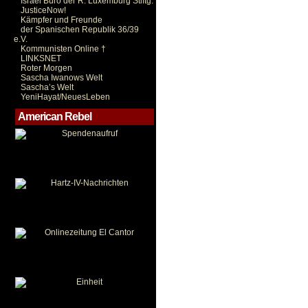
Israel Büro der R. Luxemburg Stiftg.
JusticeNow!
Kämpfer und Freunde
der Spanischen Republik 36/39
e.V.
Kommunisten Online †
LINKSNET
Roter Morgen
Sascha Iwanows Welt
Sascha’s Welt
YeniHayat/NeuesLeben
American Rebel