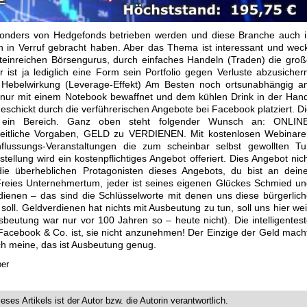
esonders von Hedgefonds betrieben werden und diese Branche auch 
en in Verruf gebracht haben. Aber das Thema ist interessant und wec
steinreichen Börsengurus, durch einfaches Handeln (Traden) die gro
st ja lediglich eine Form sein Portfolio gegen Verluste abzusicher
 Hebelwirkung (Leverage-Effekt) Am Besten noch ortsunabhängig a
 nur mit einem Notebook bewaffnet und dem kühlen Drink in der Han
chickt durch die verführerischen Angebote bei Facebook platziert. D
 ein Bereich. Ganz oben steht folgender Wunsch an: ONLINE
liche Vorgaben, GELD zu VERDIENEN. Mit kostenlosen Webinare
flussungs-Veranstaltungen die zum scheinbar selbst gewollten Tu
ellung wird ein kostenpflichtiges Angebot offeriert. Dies Angebot nic
e überheblichen Protagonisten dieses Angebots, du bist an deine
 Freies Unternehmertum, jeder ist seines eigenen Glückes Schmied u
dienen – das sind die Schlüsselworte mit denen uns diese bürgerlic
ll. Geldverdienen hat nichts mit Ausbeutung zu tun, soll uns hier we
eutung war nur vor 100 Jahren so – heute nicht). Die intelligentes
Facebook & Co. ist, sie nicht anzunehmen! Der Einzige der Geld mach
 Ich meine, das ist Ausbeutung genug.
ber
ieses Artikels ist der Autor bzw. die Autorin verantwortlich.