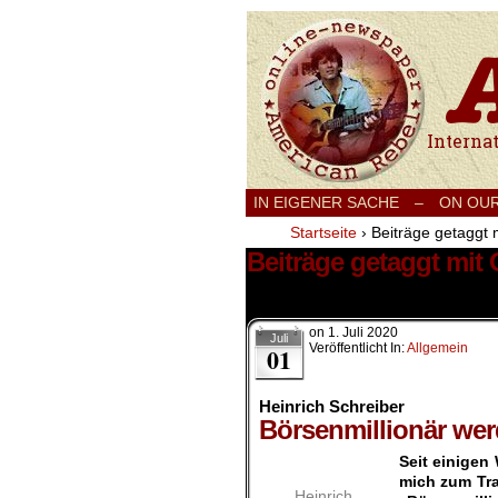
International
IN EIGENER SACHE
–
ON OU
Startseite
›
Beiträge getagg
Beiträge getaggt m
1 Ergebnis.
on
1. Juli 2020
Juli
Veröffentlicht In:
Allgemein
01
Heinrich Schreiber
Börsenmillionär we
Seit einigen
mich zum Tra
Heinrich