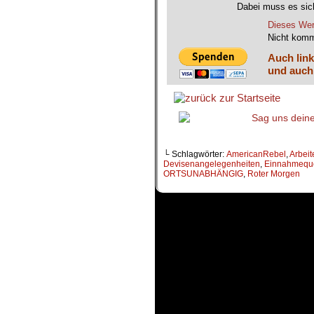
Dabei muss es sich
Dieses Wer
Nicht komm
Auch link
und auch
└ Schlagwörter:
AmericanRebel
,
Arbeit
Devisenangelegenheiten
,
Einnahmeque
ORTSUNABHÄNGIG
,
Roter Morgen