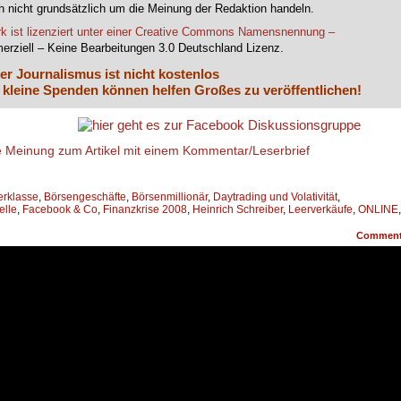
 nicht grundsätzlich um die Meinung der Redaktion handeln.
k ist lizenziert unter einer Creative Commons Namensnennung –
erziell – Keine Bearbeitungen 3.0 Deutschland Lizenz.
er Journalismus ist nicht kostenlos
 kleine Spenden können helfen Großes zu veröffentlichen!
.
erklasse
,
Börsengeschäfte
,
Börsenmillionär
,
Daytrading und Volativität
,
lle
,
Facebook & Co
,
Finanzkrise 2008
,
Heinrich Schreiber
,
Leerverkäufe
,
ONLINE
,
Commen