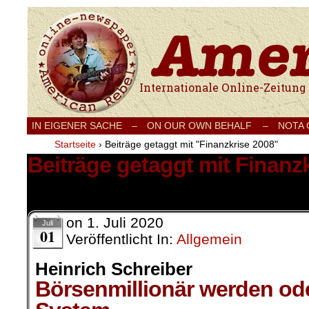
Internationale Onlinezeitung für Frieden
IN EIGENER SACHE
–
ON OUR OWN BEHALF –
NOTA
Startseite
›
Beiträge getaggt mit "Finanzkrise 2008"
Beiträge getaggt mit Finanz
1 Ergebnis.
on
1. Juli 2020
Juli
01
Veröffentlicht In:
Allgemein
Heinrich Schreiber
Börsenmillionär werden od