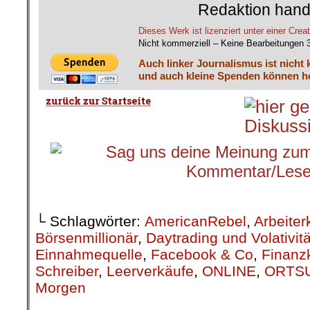
Redaktion hand
Dieses Werk ist lizenziert unter einer C
Nicht kommerziell – Keine Bearbeitungen 
Auch linker Journalismus ist nicht 
und auch kleine Spenden können he
.
└ Schlagwörter:
AmericanRebel
,
Arbeiter
Börsenmillionär
,
Daytrading und Volativitä
Einnahmequelle
,
Facebook & Co
,
Finanz
Schreiber
,
Leerverkäufe
,
ONLINE
,
ORTS
Morgen