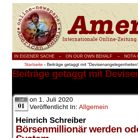
Internationale Onlinezeitung für Frieden
IN EIGENER SACHE
–
ON OUR OWN BEHALF –
NOTA
Startseite
›
Beiträge getaggt mit "Devisenangelegenheiten
Beiträge getaggt mit Devis
1 Ergebnis.
on
1. Juli 2020
Juli
01
Veröffentlicht In:
Allgemein
Heinrich Schreiber
Börsenmillionär werden od