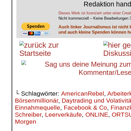
Redaktion hand
Dieses Werk ist lizenziert unter einer C
Nicht kommerziell – Keine Bearbeitungen 
Auch linker Journalismus ist nicht 
und auch kleine Spenden können he
.
└ Schlagwörter:
AmericanRebel
,
Arbeiter
Börsenmillionär
,
Daytrading und Volativitä
Einnahmequelle
,
Facebook & Co
,
Finanz
Schreiber
,
Leerverkäufe
,
ONLINE
,
ORTS
Morgen