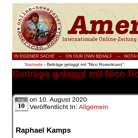
Internationale Onlinezeitung für Frieden
IN EIGENER SACHE
–
ON OUR OWN BEHALF –
NOTA
Startseite
›
Beiträge getaggt mit "Nico Rosenkranz"
Beiträge getaggt mit Nico 
1 Ergebnis.
on
10. August 2020
Aug.
10
Veröffentlicht In:
Allgemein
Raphael Kamps