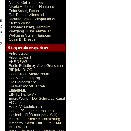
Monika Oette, Leipzig
Nicola Hofediener, Hamburg
Peter Vauel, Essen
Ralf Ripken, Altenstadt
Ricardo Lerida, Maspalomas
it
Steffen Weise
ns
Susanne Fiebig, Hamburg
ts
Wolfgang Huste, Ahrweiler
Wolfgang Müller, Hamburg
ür
Quasi B., Dresden
gt
Kooperationspartner
Antikrieg.com
Arbeit-Zukunft
ANF NEWS
Berlin Bulletin by Victor Grossman
BIP jetzt BLOG
Dean-Reed-Archiv-Berlin
Der Stachel Leipzig
Die Freiheitsliebe
Die Welt vor 50 Jahren
Einheit-ML
EINHEIT & KAMPF
Egers Worte – Der Schwarze Kanal
El Cantor
Hartz-IV-Nachrichten
Harald Pflueger international
Hosteni – INFO (nur per eMail)
Informationsstelle Militarisierung
Infoportal f. antif. Kult. u. Polit. M/P
INFO-WELT