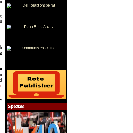
n
ng
zu
h
at
em
in
nd
r
er
Spezials