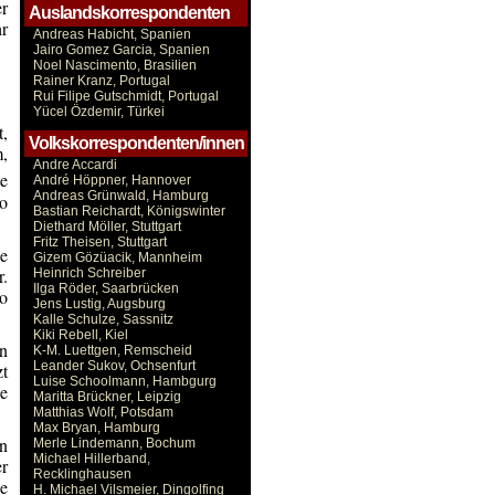
r
Auslandskorrespondenten
hr
Andreas Habicht, Spanien
Jairo Gomez Garcia, Spanien
Noel Nascimento, Brasilien
Rainer Kranz, Portugal
Rui Filipe Gutschmidt, Portugal
Yücel Özdemir, Türkei
t,
Volkskorrespondenten/innen
m,
Andre Accardi
e
André Höppner, Hannover
Andreas Grünwald, Hamburg
wo
Bastian Reichardt, Königswinter
Diethard Möller, Stuttgart
Fritz Theisen, Stuttgart
e
Gizem Gözüacik, Mannheim
r.
Heinrich Schreiber
Ilga Röder, Saarbrücken
so
Jens Lustig, Augsburg
Kalle Schulze, Sassnitz
Kiki Rebell, Kiel
on
K-M. Luettgen, Remscheid
Leander Sukov, Ochsenfurt
zt
Luise Schoolmann, Hambgurg
ie
Maritta Brückner, Leipzig
Matthias Wolf, Potsdam
Max Bryan, Hamburg
en
Merle Lindemann, Bochum
Michael Hillerband,
er
Recklinghausen
he
H. Michael Vilsmeier, Dingolfing