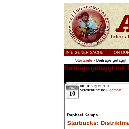
International
IN EIGENER SACHE
–
ON OU
Startseite
›
Beiträge getaggt 
Beiträge getaggt mit
1 Ergebnis.
on
10. August 2020
Aug.
Veröffentlicht In:
Allgemein
10
Raphael Kamps
Starbucks: Distriktm