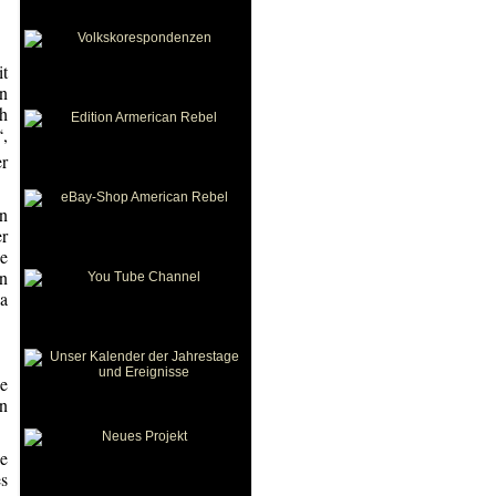
it
en
ch
,
er
n
er
e
n
a
ie
n
e
es