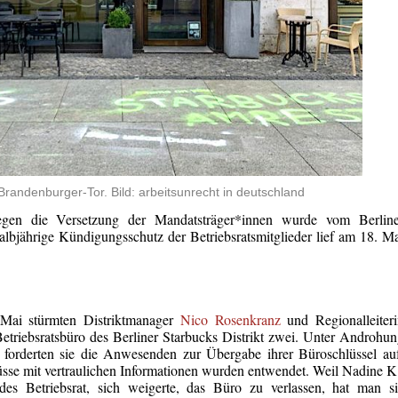
Brandenburger-Tor. Bild: arbeitsunrecht in deutschland
egen die Versetzung der Mandatsträger*innen wurde vom Berline
albjährige Kündigungsschutz der Betriebsratsmitglieder lief am 18. M
Mai stürmten Distriktmanager
Nico Rosenkranz
und Regionalleiter
etriebsratsbüro des Berliner Starbucks Distrikt zwei. Unter Androhu
n forderten sie die Anwesenden zur Übergabe ihrer Büroschlüssel au
sse mit vertraulichen Informationen wurden entwendet. Weil Nadine K
e des Betriebsrat, sich weigerte, das Büro zu verlassen, hat man s