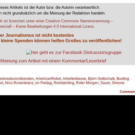
ieses Artikels ist der Autor bzw. die Autorin verantwortlich.
 nicht grundsätzlich um die Meinung der Redaktion handeln.
k ist lizenziert unter einer Creative Commons Namensnennung –
rziell – Keine Bearbeitungen 4.0 International Lizenz.
er Journalismus ist nicht kostenlos
 kleine Spenden können helfen Großes zu veröffentlichen!
iebsratsvorsitzenden
,
AmericanRebel
,
Arbeiterklasse
,
Björn Gottschalk
,
Busting
el
,
Nico Rosenkranz
,
on Freitag
,
Redistricting
,
Roter Morgen
,
Sauer
,
Simone
Commen