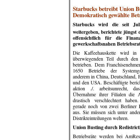
.
Starbucks betreibt Union Bu
Demokratisch gewählte Betr
Starbucks wird die seit Ju
weitergeben, berichtete jüngst 
offensichtlich für die Fin
gewerkschaftsnahen Betriebsr
Die Kaffeehauskette wird in
überwiegenden Teil durch de
betrieben. Dem Franchisenehmer
1650 Betriebe der Systemga
anderem in China, Deutschland, 
und den USA. Beschäftigte beric
aktion ./. arbeitsunrecht, d
Übernahme ihrer Filialen die A
drastisch verschlechtert haben
gerade noch von zwei Berliner B
aus. Sie müssen sich unter and
Distrikteinteilungen wehren.
Union Busting durch Redistrict
Betriebsräte werden bei AmRest 