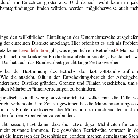
adurch im Einzelnen größer aus. Und da sich wohl kaum in jede
etriebsratsgründungen finden würden, werden möglicherweise auch me
ings den willkürlichen Einteilungen der Unternehmerseite ausgeliefer
er einzelnen Distrikte anbelangt. Hier offenbart es sich als Proble
2
setz keine
Legaldefinition
gibt, was eigentlich ein Betrieb ist.
Man sollt
riff nach den konkreten Produktionsmitteln ausrichtet, also danach, 
. Das hat auch das Bundesarbeitsgericht lange Zeit so gesehen.
ng bei der Bestimmung des Betriebs aber fast vollständig auf ein
. Wie die aussieht, fällt in den Entscheidungsbereich der Arbeitgebe
dert neue Distrikte gründen, Grenzen und Filialen verschieben, um 
hlten Mitarbeiter*innenvertretungen zu behindern.
istisch aktuell wenig aussichtsreich ist, sollte man die Fälle v
ericht verhandeln: Um Zeit zu gewinnen bis die Maßnahmen umgeset
für das Problem aktivieren, die Motivation zu durchleuchten und d
ten für den Arbeitgeber zu verbinden.
ht passiert, liegt daran, dass die notwendigen Mehrheiten für ein
nicht zustande kommen. Die gewählten Betriebsräte vertreten in d
ehr) die Interessen der Beschäftigten, sondern machen gemeinsame Sac