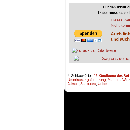
Für den Inhalt d
Dabei muss es sich
Dieses Wer
Nicht komme
Auch link
und auch
└ Schlagwörter:
13 Kündigung des Betr
Unterlassungsforderung
,
Manuela Wetz
Jaksch
,
Starbucks
,
Union