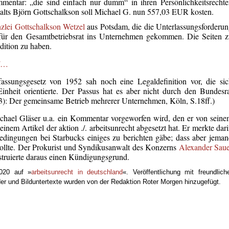
tar: „die sind einfach nur dumm“ in ihren Persönlichkeitsrechte
walts Björn Gottschalkson soll Michael G. nun 557,03 EUR kosten.
zlei Gottschalkson Wetzel
aus Potsdam, die die Unterlassungsforderu
ng für den Gesamtbetriebsrat ins Unternehmen gekommen. Die Seiten 
dition zu haben.
t/…
ssungsgesetz von 1952 sah noch eine Legaldefinition vor, die sic
inheit orientierte. Der Passus hat es aber nicht durch den Bundesr
3): Der gemeinsame Betrieb mehrerer Unternehmen, Köln, S.18ff.)
ichael Gläser u.a. ein Kommentar vorgeworfen wird, den er von sein
nem Artikel der aktion ./. arbeitsunrecht abgesetzt hat. Er merkte dar
edingungen bei Starbucks einiges zu berichten gäbe; dass aber jema
sollte. Der Prokurist und Syndikusanwalt des Konzerns
Alexander Saue
struierte daraus einen Kündigungsgrund.
2020 auf »
arbeitsunrecht in deutschland
«. Veröffentlichung mit freundlich
r und Bilduntertexte wurden von der Redaktion Roter Morgen hinzugefügt.
.