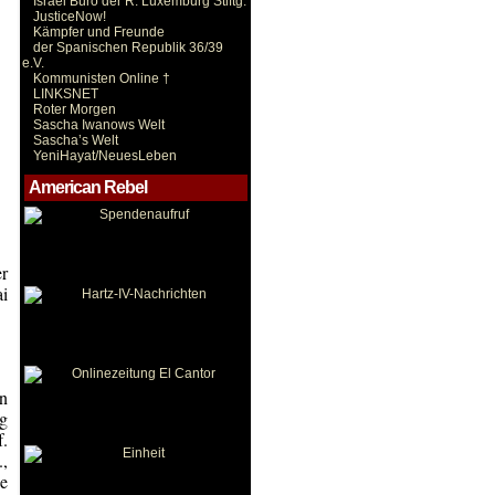
Israel Büro der R. Luxemburg Stiftg.
JusticeNow!
Kämpfer und Freunde
der Spanischen Republik 36/39
e.V.
Kommunisten Online †
LINKSNET
Roter Morgen
Sascha Iwanows Welt
Sascha’s Welt
YeniHayat/NeuesLeben
American Rebel
r
ai
in
ng
f.
.,
ie