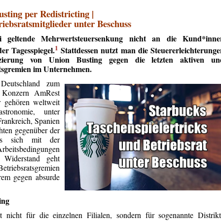
sting per Redistricting |
iebsratsmitglieder unter Beschuss
li geltende Mehrwertsteuersenkung nicht an die Kund*inne
1
der Tagesspiegel.
Stattdessen nutzt man die Steuererleichterunge
anzierung von Union Busting gegen die letzten aktiven un
atsgremien im Unternehmen.
 Deutschland zum
n Konzern AmRest
 gehören weltweit
stronomie, unter
Frankreich, Spanien
hten gegenüber der
ass sich mit der
rbeitsbedingungen
. Widerstand geht
etriebsratsgremien
erem gegen absurde
ing
nicht für die einzelnen Filialen, sondern für sogenannte Distrik