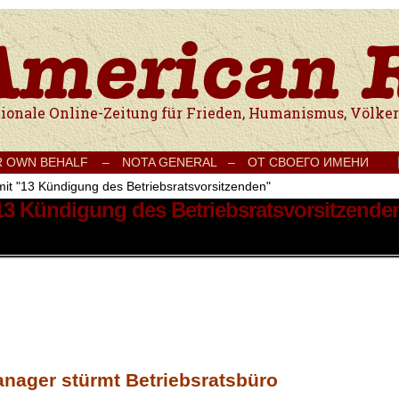
e Onlinezeitung für Frieden, Humanismus, Völkerverständigung und Kul
R OWN BEHALF –
NOTA GENERAL –
ОТ СВОЕГО ИМЕНИ
mit "13 Kündigung des Betriebsratsvorsitzenden"
 13 Kündigung des Betriebsratsvorsitzende
anager stürmt Betriebsratsbüro