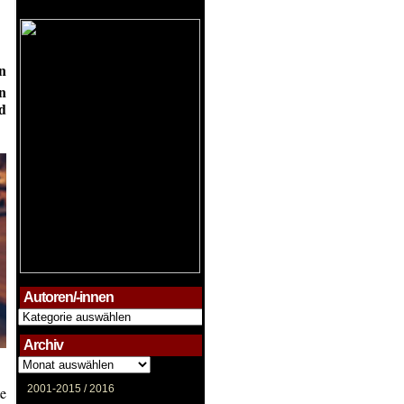
n
n
d
Autoren/-innen
Autoren/-
innen
Archiv
Archiv
2001-2015 /
2016
te