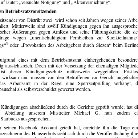
urf lautet: „versuchte Nötigung“ und „Aktenvernichtung“.
n Betriebsratsvorsitzenden
itzender von Distrikt zwei, wird schon seit Jahren wegen seiner Arbe
aliert. Mittlerweile sind zwölf Kündigungen gegen ihn ausgesproch
tischer Äußerungen gegen AmRest und seine Führungskräfte, die si
träge wegen „unentschuldigtem Fernbleiben zur Streikteilnahme“
3
gs“
oder „Provokation des Arbeitgebers durch Siezen“ beim Berlin
ufgrund eines mit dem Betriebsratsamt einhergehenden besondere
ig aussichtsreich. Doch mit der Versetzung der ehemaligen Mitglied
ist dieser Kündigungsschutz mittlerweile weggefallen. Fristlos
g wirksam und müssen von den Betroffenen vor Gericht angefochte
s Arbeitsamt in der Regel eine Sperrzeitprüfung verhängt, d
auschal als selbstverschuldet gewertet werden.
Kündigungen abschließend durch die Gerichte geprüft wurde, hat d
 Abteilung unserem Mitstreiter Michael G. nun zudem ei
 Starbucks ausgesprochen.
seinen Facebook Account geteilt hat, erreichte ihn die Tage ein
zeichnerin des Hausverbots sieht sich durch die Veröffentlichung ihr