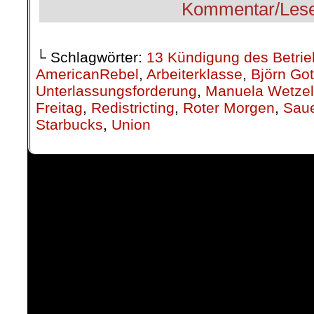
└ Schlagwörter:
13 Kündigung des Betrie
AmericanRebel
,
Arbeiterklasse
,
Björn Got
Unterlassungsforderung
,
Manuela Wetzel
Freitag
,
Redistricting
,
Roter Morgen
,
Sau
Starbucks
,
Union