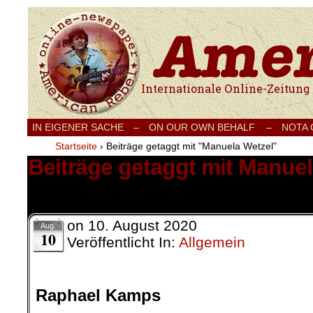
Internationale Onlinezeitung für Frieden
IN EIGENER SACHE
–
ON OUR OWN BEHALF –
NOTA
Startseite
›
Beiträge getaggt mit "Manuela Wetzel"
Beiträge getaggt mit Manuel
1 Ergebnis.
on
10. August 2020
Aug.
10
Veröffentlicht In:
Allgemein
Raphael Kamps