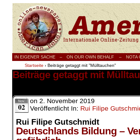
Internationale Onlinezeitung für Frieden
IN EIGENER SACHE
–
ON OUR OWN BEHALF –
NOTA
Startseite
›
Beiträge getaggt mit "Mülltauchen"
Beiträge getaggt mit Müllta
1 Ergebnis.
on
2. November 2019
Nov.
02
Veröffentlicht In:
Rui Filipe Gutschmi
Rui Filipe Gutschmidt
Deutschlands Bildung – Ver