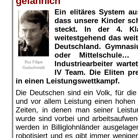
gefährlich
Ein elitäres System a
dass unsere Kinder sc
steckt. In der 4. Kl
weitestgehend das weit
Deutschland. Gymnasi
oder Mittelschule…
Rui Filipe
Industriearbeiter warte
Gutschmidt
IV Team. Die Eliten p
in einen Leistungswettkampf.
Die Deutschen sind ein Volk, für die
und vor allem Leistung einen hohen 
Zeiten, in denen man seiner Leistu
wurde sind vorbei und arbeitsaufwe
werden in Billiglohnländer ausgelag
robotisiert und es gibt immer weniger