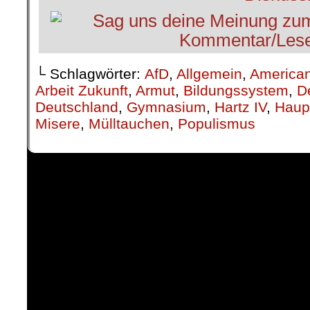
└ Schlagwörter:
AfD
,
Allgemein
,
American
Arbeit Zukunft
,
Armut
,
Bildungssystem
,
D
Deutschland
,
Gymnasium
,
Hartz IV
,
Haup
Misere
,
Mülltauchen
,
Populismus