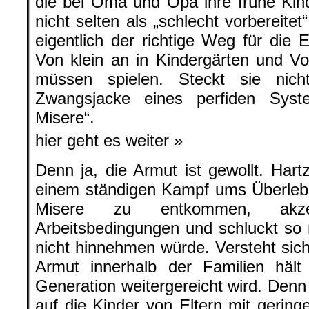
die bei Oma und Opa ihre frühe Kin
nicht selten als „schlecht vorbereite
eigentlich der richtige Weg für die 
Von klein an in Kindergärten und V
müssen spielen. Steckt sie nic
Zwangsjacke eines perfiden Syst
Misere“.
hier geht es weiter »
Denn ja, die Armut ist gewollt. Hart
einem ständigen Kampf ums Überleb
Misere zu entkommen, akze
Arbeitsbedingungen und schluckt s
nicht hinnehmen würde. Versteht sich
Armut innerhalb der Familien häl
Generation weitergereicht wird. Denn 
auf die Kinder von Eltern mit gering