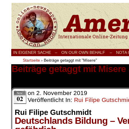
Internationale Onlinezeitung für Frieden
IN EIGENER SACHE
–
ON OUR OWN BEHALF –
NOTA
Startseite
›
Beiträge getaggt mit "Misere"
Beiträge getaggt mit Misere
1 Ergebnis.
on
2. November 2019
Nov.
02
Veröffentlicht In:
Rui Filipe Gutschmi
Rui Filipe Gutschmidt
Deutschlands Bildung – Ver