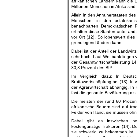
afrikanischen Ländern kann die L
Millionen Menschen in Afrika sind
Allein in den Anrainerstaaten de
Menschen, in den ostafrikani
benachbarten Demokratischen Re
erhalten diese Staaten unter and
vor Ort (12). So lobenswert dies 
grundlegend ändern kann.
Dabei ist der Anteil der Landwir
sehr hoch. Laut Weltbank liegen 
der Gesamtwirtschaftsleistung 14
30,3 Prozent des BIP.
Im Vergleich dazu: In Deutsc
Bruttowertschöpfung bei (13). In 
der Agrarwirtschaft abhängig. In
fast die gesamte Bevölkerung als 
Die meisten der rund 60 Prozent 
afrikanische Bauern sind auf tr
Felder von Hand, sie müssen ohn
Dabei gibt es inzwischen beis
kostengünstige Traktoren (14). Do
sie schwierig zu bekommen ist. F