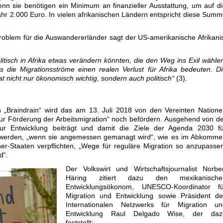
denn sie benötigen ein Minimum an finanzieller Ausstattung, um auf d
r 2.000 Euro. In vielen afrikanischen Ländern entspricht diese Sum
oblem für die Auswandererländer sagt der US-amerikanische Afrikani
litisch in Afrika etwas verändern könnten, die den Weg ins Exil wähle
die Migrationsströme einen realen Verlust für Afrika bedeuten. D
 nicht nur ökonomisch wichtig, sondern auch politisch“
(3).
 „Braindrain“ wird das am 13. Juli 2018 von den Vereinten Nation
r Förderung der Arbeitsmigration“ noch befördern. Ausgehend von d
ur Entwicklung beiträgt und damit die Ziele der Agenda 2030 fü
ht werden, „wenn sie angemessen gemanagt wird“, wie es im Abkomm
hner-Staaten verpflichten, „Wege für reguläre Migration so anzupasse
d“.
Der Volkswirt und Wirtschaftsjournalist Norbe
Häring zitiert dazu den mexikanische
Entwicklungsökonom, UNESCO-Koordinator fü
Migration und Entwicklung sowie Präsident de
Internationalen Netzwerks für Migration un
Entwicklung Raul Delgado Wise, der daz
feststellt: