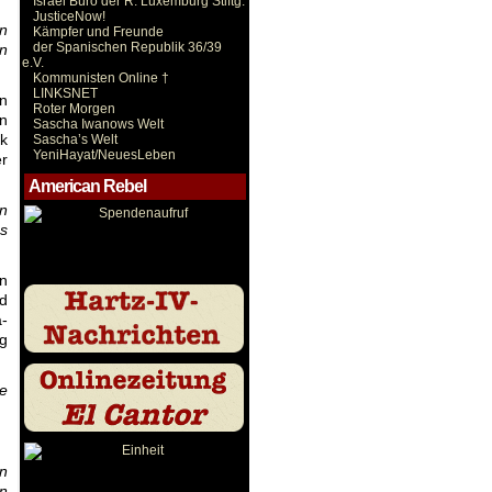
Israel Büro der R. Luxemburg Stiftg.
JusticeNow!
on
Kämpfer und Freunde
der Spanischen Republik 36/39
n
e.V.
Kommunisten Online †
LINKSNET
n
Roter Morgen
n
Sascha Iwanows Welt
k
Sascha’s Welt
YeniHayat/NeuesLeben
r
American Rebel
en
es
n
nd
a-
ng
ie
n
n