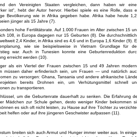
d den Vereinigten Staaten vergleichen, dann haben wir eine
ker ist“, hebt der Autor hervor. Hierbei spiele es eine Rolle, dass 
unge Bevölkerung wie in Afrika gegeben habe. Afrika habe heute 1,
eien jünger als 15 Jahre (7).
esonders hohe Fertilitätsrate. Auf 1.000 Frauen im Alter zwischen 15 u
ich 108, in Europa dagegen nur 15 Geburten (8). Die durchschnittlic
ltweit 2,4 Kinder, in Afrika sind es 4,6 und in Europa 1,6 Kinder (9). 
lienplanung, wie sie beispielsweise in Vietnam Grundlage für de
Aufstieg war. Auch in Tunesien konnte eine Geburtenreduktion dur
ung erreicht werden (10).
ger als ein Viertel der Frauen zwischen 15 und 49 Jahren modern
en müssen daher erfinderisch sein, um Frauen — und natürlich auc
omen zu versorgen: Ghana, Tansania und andere afrikanische Lände
ojekten bereits Drohnen ein, um Verhütungsmittel schnell un
onen zu transportieren.
chlüssel, um die Geburtenrate dauerhaft zu senken. Die Erfahrung d
länger Mädchen zur Schule gehen, desto weniger Kinder bekommen s
önnen es sich oft nicht leisten, zu Hause auf ihre Töchter zu verzicht
rbeit helfen oder auf ihre jüngeren Geschwister aufpassen (11).
tum breiten sich auch Armut und Hunger immer weiter aus. In einig