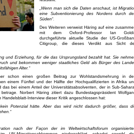
„Wenn man sich die Daten anschaut, ist Migrati
eine Subventionierung des Nordens durch de
Süden“.
Des Weiteren verweist Häring auf eine zusamme
mit dem Oxford-Professor Ian Goldi
 Foto YouTube
durchgeführte aktuelle Studie der US-Großban
Citigroup, die dieses Verdikt aus Sicht de
g und Erziehung, für die das Ursprungsland bezahlt hat. Sie nehm
spruch und bekommen weniger staatliches Geld als Bürger des Land
tsfähigen Alter.“
sher schon einen großen Beitrag zur Wohlstandsmehrung in de
chen einem Fünftel und der Hälfte der Hochqualifizierten in Afrika u
 das bei einem Anteil der Universitätsabsolventen, der in Sub-Sahar
 betrage. Norbert Häring zitiert dazu Bundestagspräsident Wolfga
 Handelsblatt-Interview dieser Kritik angeschlossen hat:
a kein Potenzial hätte. Aber das wird nicht dadurch größer, dass d
iehen.“
ration nach der Façon der im Weltwirtschaftsforum organisierte
im UN-Migrationsabkommen niederschlägt, schadet sowohl de