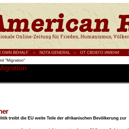
e Onlinezeitung für Frieden, Humanismus, Völkerverständigung und Kul
R OWN BEHALF –
NOTA GENERAL –
ОТ СВОЕГО ИМЕНИ
it "Migration"
Migration
her
itik treibt die EU weite Teile der afrikanischen Bevölkerung zur