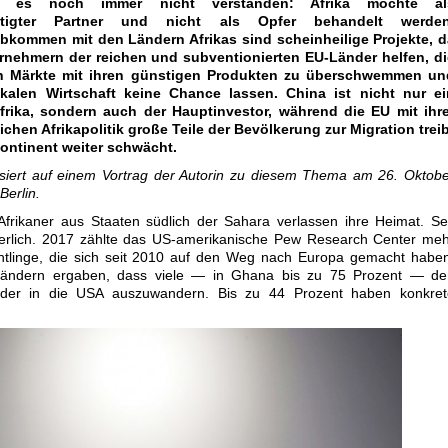
t es noch immer nicht verstanden: Afrika möchte al
chtigter Partner und nicht als Opfer behandelt werden
bkommen mit den Ländern Afrikas sind scheinheilige Projekte, d
rnehmern der reichen und subventionierten EU-Länder helfen, di
en Märkte mit ihren günstigen Produkten zu überschwemmen un
okalen Wirtschaft keine Chance lassen. China ist nicht nur ei
Afrika, sondern auch der Hauptinvestor, während die EU mit ihre
chen Afrikapolitik große Teile der Bevölkerung zur Migration trei
ntinent weiter schwächt.
asiert auf einem Vortrag der Autorin zu diesem Thema am 26. Oktob
erlin.
frikaner aus Staaten südlich der Sahara verlassen ihre Heimat. Se
ierlich. 2017 zählte das US-amerikanische Pew Research Center me
üchtlinge, die sich seit 2010 auf den Weg nach Europa gemacht habe
Ländern ergaben, dass viele — in Ghana bis zu 75 Prozent — de
er in die USA auszuwandern. Bis zu 44 Prozent haben konkret