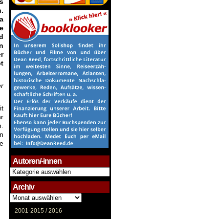
s
.
a
e
d
n
r
bt
er
it
hr
n.
n
e
Autoren/-innen
Autoren/-
innen
Archiv
Archiv
2001-2015 /
2016