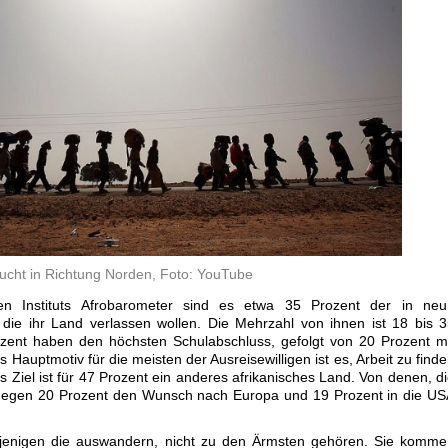
lucht in Richtung Norden, Foto: YouTube
en Instituts Afrobarometer sind es etwa 35 Prozent der in neu
 die ihr Land verlassen wollen. Die Mehrzahl von ihnen ist 18 bis 
rozent haben den höchsten Schulabschluss, gefolgt von 20 Prozent m
Hauptmotiv für die meisten der Ausreisewilligen ist es, Arbeit zu find
Ziel ist für 47 Prozent ein anderes afrikanisches Land. Von denen, d
 hegen 20 Prozent den Wunsch nach Europa und 19 Prozent in die U
iejenigen die auswandern, nicht zu den Ärmsten gehören. Sie komm