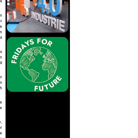
44
en
r
e
en
ht
as
an
it
r
on
ch
le
re
,
ür
ie