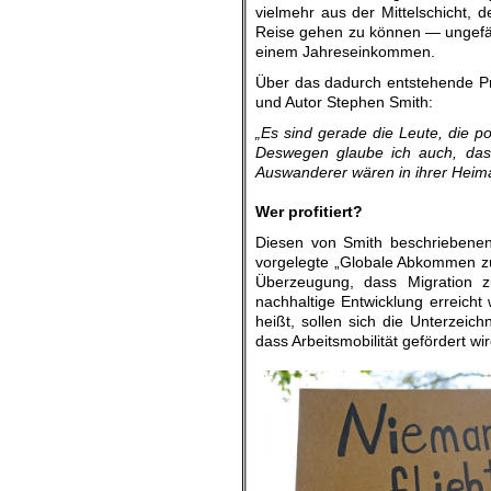
vielmehr aus der Mittelschicht, 
Reise gehen zu können — ungefäh
einem Jahreseinkommen.
Über das dadurch entstehende Pr
und Autor Stephen Smith:
„Es sind gerade die Leute, die po
Deswegen glaube ich auch, dass 
Auswanderer wären in ihrer Heimat
.
Wer profitiert?
Diesen von Smith beschriebenen
vorgelegte „Globale Abkommen zu
Überzeugung, dass Migration z
nachhaltige Entwicklung erreic
heißt, sollen sich die Unterzeic
dass Arbeitsmobilität gefördert wir