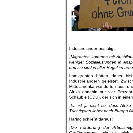
Niemand flieht ohne Grund,
Industrieländer bestätigt:
„Migranten kommen mit Ausbildun
weniger Sozialleistungen in An
und sie sind in aller Regel im arbei
Immigranten hätten daher bi
Industrieländern geleistet. Zwis
Mittelamerika wanderten aus, und
Afrika ohnehin nur vier Prozent
Schäuble (CDU), der sich in einem
„Es ist ja nicht so, dass Afrik
Tüchtigsten lieber nach Europa fl
Häring schließt daraus:
„Die Förderung der Arbeitsmig
Großkonzerne, wie sie sich 