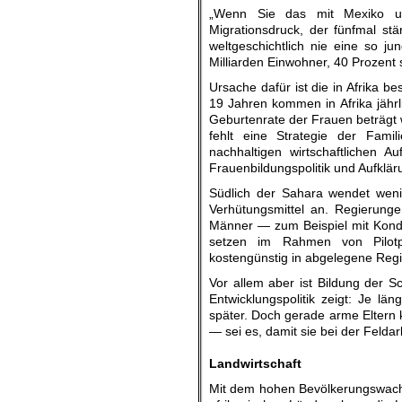
„Wenn Sie das mit Mexiko un
Migrationsdruck, der fünfmal stär
weltgeschichtlich nie eine so j
Milliarden Einwohner, 40 Prozent s
Ursache dafür ist die in Afrika b
19 Jahren kommen in Afrika jährl
Geburtenrate der Frauen beträgt we
fehlt eine Strategie der Fami
nachhaltigen wirtschaftlichen 
Frauenbildungspolitik und Aufklär
Südlich der Sahara wendet weni
Verhütungsmittel an. Regierung
Männer — zum Beispiel mit Kond
setzen im Rahmen von Pilotpr
kostengünstig in abgelegene Regi
Vor allem aber ist Bildung der S
Entwicklungspolitik zeigt: Je 
später. Doch gerade arme Eltern k
— sei es, damit sie bei der Felda
.
Landwirtschaft
Mit dem hohen Bevölkerungswachs