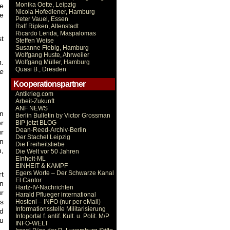
Monika Oette, Leipzig
ie
Nicola Hofediener, Hamburg
me
Peter Vauel, Essen
Ralf Ripken, Altenstadt
Ricardo Lerida, Maspalomas
st
Steffen Weise
Susanne Fiebig, Hamburg
Wolfgang Huste, Ahrweiler
n.
Wolfgang Müller, Hamburg
Quasi B., Dresden
ie
Kooperationspartner
Antikrieg.com
Arbeit-Zukunft
ANF NEWS
en
Berlin Bulletin by Victor Grossman
er
BIP jetzt BLOG
Dean-Reed-Archiv-Berlin
r
Der Stachel Leipzig
en
Die Freiheitsliebe
n,
Die Welt vor 50 Jahren
Einheit-ML
EINHEIT & KAMPF
Egers Worte – Der Schwarze Kanal
rt
El Cantor
n
Hartz-IV-Nachrichten
r
Harald Pflueger international
s
Hosteni – INFO (nur per eMail)
Informationsstelle Militarisierung
d
Infoportal f. antif. Kult. u. Polit. M/P
u
INFO-WELT