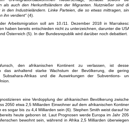
n als auch den Herkunftsländern der Migranten. Nutznießer sind d
in den Industrieländern. Linke Parteien, die so etwas mittragen, si
 ihn verdient“
(4).
r Arbeitsmigration soll am 10./11. Dezember 2018 in Marrakesc
en haben bereits entschieden nicht zu unterzeichnen, darunter die US
und Österreich (5). In der Bundesrepublik wird darüber noch debattiert.
nsch, den afrikanischen Kontinent zu verlassen, ist desse
rch das anhaltend starke Wachstum der Bevölkerung, die gering
aft Subsahara-Afrikas und die Auswirkungen der Subventions- un
Union.
gnostizieren eine Verdopplung der afrikanischen Bevölkerung zwisch
s 2050 etwa 2,5 Milliarden Einwohner auf dem afrikanischen Kontine
es sogar bis zu 4,4 Milliarden sein (6). Stephen Smith weist darauf hi
r bereits heute geboren ist. Laut Prognosen werde Europa im Jahr 20
 Menschen bewohnt sein, während in Afrika 2,5 Milliarden überwiege