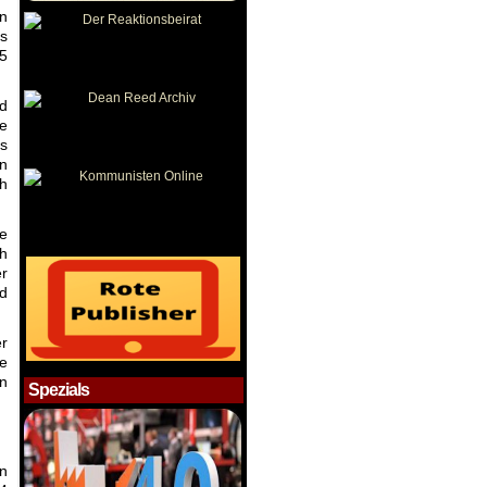
n
es
25
nd
he
Es
n
ch
e
h
r
d
er
ie
en
Spezials
en