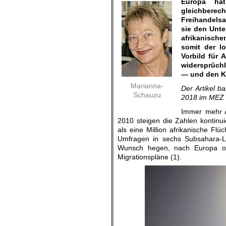
Europa ha
gleichbere
Freihandelsa
sie den Unte
afrikanisch
somit der l
Vorbild für 
widersprüchli
— und den Ko
Marianna-
Der Artikel b
Schauzu
2018 im MEZ B
Immer mehr A
2010 steigen die Zahlen kontinu
als eine Million afrikanische Fl
Umfragen in sechs Subsahara-
Wunsch hegen, nach Europa od
Migrationspläne (1).