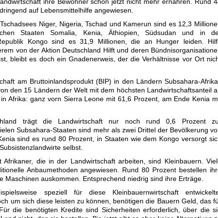
andwirtschaft ihre Bewohner schon jetzt nicht mehr ernähren. Rund 
 dringend auf Lebensmittelhilfe angewiesen.
s Tschadsees Niger, Nigeria, Tschad und Kamerun sind es 12,3 Million
schen Staaten Somalia, Kenia, Äthiopien, Südsudan und in de
publik Kongo sind es 31,9 Millionen, die an Hunger leiden. Hilf
erem von der Aktion Deutschland Hilft und deren Bündnisorganisation
ist, bleibt es doch ein Gnadenerweis, der die Verhältnisse vor Ort nic
tschaft am Bruttoinlandsprodukt (BIP) in den Ländern Subsahara-Afrik
von den 15 Ländern der Welt mit dem höchsten Landwirtschaftsanteil 
 in Afrika: ganz vorn Sierra Leone mit 61,6 Prozent, am Ende Kenia m
hland trägt die Landwirtschaft nur noch rund 0,6 Prozent zu
vielen Subsahara-Staaten sind mehr als zwei Drittel der Bevölkerung v
 Kenia sind es rund 80 Prozent, in Staaten wie dem Kongo versorgt si
Subsistenzlandwirte selbst.
Afrikaner, die in der Landwirtschaft arbeiten, sind Kleinbauern. Vie
aditionelle Anbaumethoden angewiesen. Rund 80 Prozent bestellen ih
e Maschinen auskommen. Entsprechend niedrig sind ihre Erträge.
pielsweise speziell für diese Kleinbauernwirtschaft entwickelte
ch um sich diese leisten zu können, benötigen die Bauern Geld, das f
ür die benötigten Kredite sind Sicherheiten erforderlich, über die s