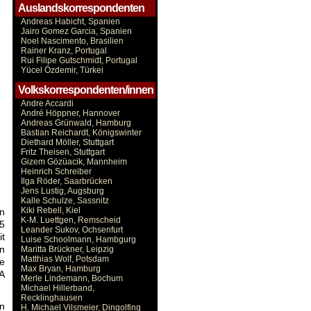
Auslandskorrespondenten
Andreas Habicht, Spanien
Jairo Gomez Garcia, Spanien
Noel Nascimento, Brasilien
Rainer Kranz, Portugal
Rui Filipe Gutschmidt, Portugal
Yücel Özdemir, Türkei
Volkskorrespondenten/innen
Andre Accardi
André Höppner, Hannover
Andreas Grünwald, Hamburg
Bastian Reichardt, Königswinter
Diethard Möller, Stuttgart
Fritz Theisen, Stuttgart
Gizem Gözüacik, Mannheim
Heinrich Schreiber
Ilga Röder, Saarbrücken
Jens Lustig, Augsburg
Kalle Schulze, Sassnitz
Kiki Rebell, Kiel
n
K-M. Luettgen, Remscheid
35
Leander Sukov, Ochsenfurt
it
Luise Schoolmann, Hambgurg
en
Maritta Brückner, Leipzig
Matthias Wolf, Potsdam
ie
Max Bryan, Hamburg
SA
Merle Lindemann, Bochum
Michael Hillerband,
Recklinghausen
en
H. Michael Vilsmeier, Dingolfing