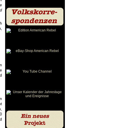
ie
nd
h
A,
n
e
d
en
nt
n,
50
nd