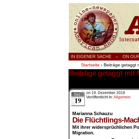
International
IN EIGENER SACHE
–
ON OU
Startseite
›
Beiträge getaggt m
Beiträge getaggt mit 
2 Ergebnisse.
on
19. Dezember 2018
Dez.
Veröffentlicht In:
Allgemein
19
Marianna Schauzu
Die Flüchtlings-Mac
Mit ihrer widersprüchlichen Pol
Migration.