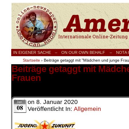
Internationale Onlinezeitung für Frieden
IN EIGENER SACHE
–
ON OUR OWN BEHALF –
NOTA
Startseite
›
Beiträge getaggt mit "Mädchen und junge Fra
Beiträge getaggt mit Mädch
Frauen
1 Ergebnis.
on
8. Januar 2020
Jan.
08
Veröffentlicht In:
Allgemein