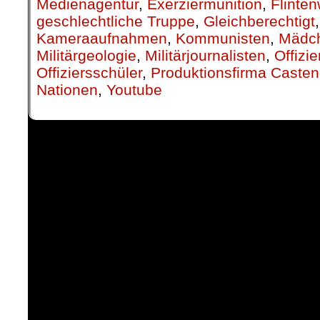
Medienagentur
,
Exerziermunition
,
Flinten
geschlechtliche Truppe
,
Gleichberechtigt
Kameraaufnahmen
,
Kommunisten
,
Mädch
Militärgeologie
,
Militärjournalisten
,
Offizie
Offiziersschüler
,
Produktionsfirma Caste
Nationen
,
Youtube