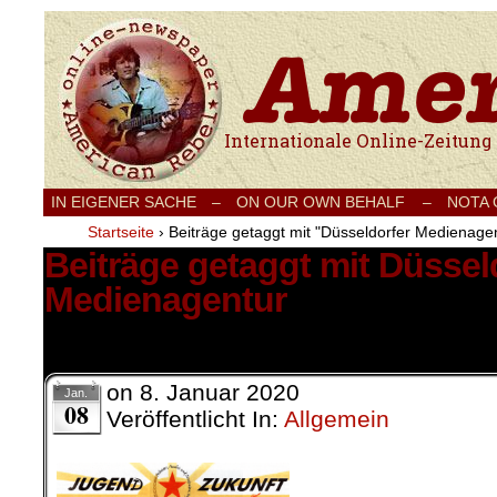
Internationale Onlinezeitung für Frieden
IN EIGENER SACHE
–
ON OUR OWN BEHALF –
NOTA
Startseite
›
Beiträge getaggt mit "Düsseldorfer Medienage
Beiträge getaggt mit Düssel
Medienagentur
1 Ergebnis.
on
8. Januar 2020
Jan.
08
Veröffentlicht In:
Allgemein