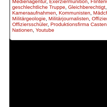
Medienagentur
,
Exerziermunition
,
Flinten
geschlechtliche Truppe
,
Gleichberechtigt
Kameraaufnahmen
,
Kommunisten
,
Mädch
Militärgeologie
,
Militärjournalisten
,
Offizie
Offiziersschüler
,
Produktionsfirma Caste
Nationen
,
Youtube