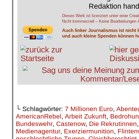
Redaktion hand
Dieses Werk ist lizenziert unter einer C
Nicht kommerziell – Keine Bearbeitungen 4.
Auch linker Journalismus ist nicht 
und auch kleine Spenden können he
└ Schlagwörter:
7 Millionen Euro
,
Abenteu
AmericanRebel
,
Arbeit Zukunft
,
Bedrohu
Bundeswehr
,
Castenow
,
Die Rekrutinnen
Medienagentur
,
Exerziermunition
,
Flinten
geschlechtliche Truppe
,
Gleichberechtigt