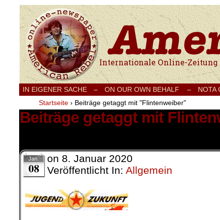
Internationale Onlinezeitung für Frieden
IN EIGENER SACHE
–
ON OUR OWN BEHALF –
NOTA
Startseite
›
Beiträge getaggt mit "Flintenweiber"
Beiträge getaggt mit Flinte
1 Ergebnis.
on
8. Januar 2020
Jan.
08
Veröffentlicht In:
Allgemein