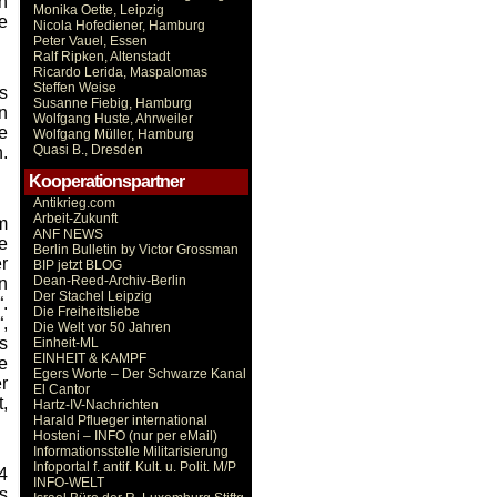
h
Monika Oette, Leipzig
e
Nicola Hofediener, Hamburg
Peter Vauel, Essen
Ralf Ripken, Altenstadt
Ricardo Lerida, Maspalomas
Steffen Weise
s
Susanne Fiebig, Hamburg
n
Wolfgang Huste, Ahrweiler
e
Wolfgang Müller, Hamburg
Quasi B., Dresden
.
Kooperationspartner
Antikrieg.com
Arbeit-Zukunft
m
ANF NEWS
e
Berlin Bulletin by Victor Grossman
r
BIP jetzt BLOG
Dean-Reed-Archiv-Berlin
n
Der Stachel Leipzig
.
Die Freiheitsliebe
,
Die Welt vor 50 Jahren
s
Einheit-ML
EINHEIT & KAMPF
e
Egers Worte – Der Schwarze Kanal
r
El Cantor
,
Hartz-IV-Nachrichten
Harald Pflueger international
Hosteni – INFO (nur per eMail)
Informationsstelle Militarisierung
Infoportal f. antif. Kult. u. Polit. M/P
4
INFO-WELT
s