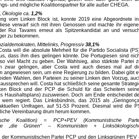
gs- und mögliche Koalitionspartner für alle außer CHEGA.
, Ökologie ca.
1,2%
tung vom Linken Block ist, konnte 2019 eine Abgeordnete in
iese verwarf sich mit ihren Genossen und machte ihr eigene
nder Rui Tavares erneut als Spitzenkandidat an und versuch
ager zu bekommen.
ozialdemokraten, Mittelinks, Progressiv
38,1%
sta will die absolute Mehrheit für die Partido Socialista (PS)
us, dass ihm dies gelingen könnte. Die Portugiesen sind nich
 so viel Macht zu geben. Der Wahlsieg, also stärkste Partei z
en zwar gelingen, aber Costa wird auch dieses mal auf di
n angewiesen sein, um eine Regierung zu bilden. Dabei gibt er
eiden Wahlen, den Parteien zu seiner Linken den Vorzug, auc
r aussprechen will. Costa hat schließlich seine gesamte Strategi
nken Block und der PCP die Schuld für das Scheitern seine
s Haushaltsplans) zuzuweisen. Doch am Ende entscheidet de
 wem regiert. Das Linksbündnis, das 2015 als „Geringonça
aktuellen Umfragen, auf 51-53 Prozent. Diesmal wird die P
iftliche Vereinbarung drum herum kommen.
tische Koalition) = PCP+PEV (Kommunistische Parte
arte „die Grünen“ – Kommunisten + Linksökologisch
 der Kommunistischen Partei PCP und den Linksgrünen PEV 