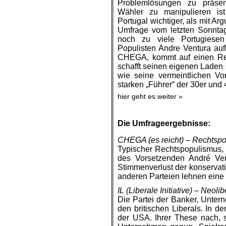
Problemlösungen zu präsen
Wähler zu manipulieren ist
Portugal wichtiger, als mit A
Umfrage vom letzten Sonntag 
noch zu viele Portugiese
Populisten Andre Ventura auf
CHEGA, kommt auf einen Rek
schafft seinen eigenen Laden 
wie seine vermeintlichen Vo
starken „Führer“ der 30er und
hier geht es weiter »
.
Die Umfrageergebnisse:
CHEGA (es reicht) – Rechtspo
Typischer Rechtspopulismus, d
des Vorsetzenden André Ven
Stimmenverlust der konservat
anderen Parteien lehnen eine
IL (Liberale Initiative) – Neolib
Die Partei der Banker, Unter
den britischen Liberals. In 
der USA. Ihrer These nach, 