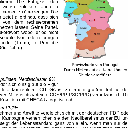
tieren. Die Fähigkeit den
 vielen Politikern auch in
rgumenten zu überzeugen. Die
zeigt allerdings, dass sich
n von dem rechtsextremen
hetzen lassen. Seine Partei,
ordwert, wobei er es nicht
so unter Kontrolle zu bringen
rbilder (Trump, Le Pen, die
 40er Jahre)…
Provinzkarte von Portugal.
Durch klicken auf die Karte können
Sie sie vergrößern.
pulisten, Neofaschisten
9%
er sich einzig auf die Figur
tura konzentriert. CHEGA ist zu einem großen Teil für de
iven Mitterechtsparteien (CDS/PP, PSD/PPD) verantwortlich. Di
 Koalition mit CHEGA kategorisch ab.
eral
3,7%
nehmer und Anwälte vergleicht sich mit der deutschen FDP ode
der Kampagne verherrlichen sie den Neoliberalismus der EU un
steigt der Lebensstandard ganz von allein, wenn man nur de