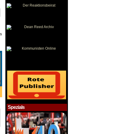
es
Spezials