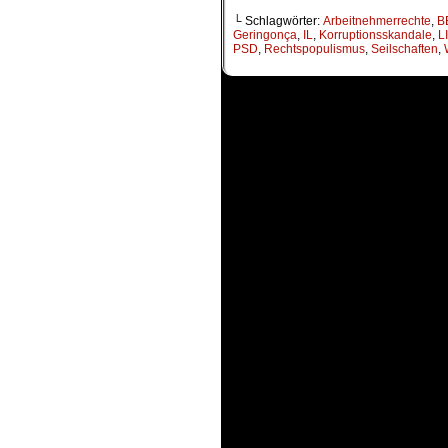
└ Schlagwörter:
Arbeitnehmerrechte
,
B
Geringonça
,
IL
,
Korruptionsskandale
,
L
PSD
,
Rechtspopulismus
,
Seilschaften
,