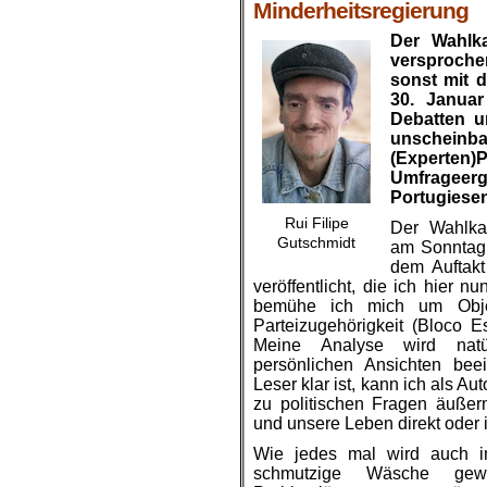
Minderheitsregierung
Der Wahlk
versprochen
sonst mit 
30. Janua
Debatten u
unscheinb
(Experten
Umfrageer
Portugiese
Rui Filipe
Der Wahlkam
Gutschmidt
am Sonntag 
dem Auftak
veröffentlicht, die ich hier 
bemühe ich mich um Objek
Parteizugehörigkeit (Bloco E
Meine Analyse wird nat
persönlichen Ansichten bee
Leser klar ist, kann ich als A
zu politischen Fragen äußern
und unsere Leben direkt oder i
Wie jedes mal wird auch 
schmutzige Wäsche gewa