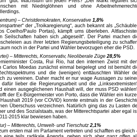
m“ gibt. Wachstum um jeden Preis? „Der Markt reguliert sic
enschen mit Niedriglöhnen und ohne Arbeitnehmerrecht
lerdings.
entrum) – Christdemokraten, Konservative
1,8%
onspartner“ der „Troikaregierung“, auch bekannt als „Schäuble
 Coelho/Paulo Portas), kämpft ums überleben. Altfaschiste
Seilschaften haben sich „abgeseilt“. Der Partei machen di
cheleien aus ihrer letzten Regierungsbeteiligung zu schaffen
kaum noch in der Partei und Wähler bevorzugen eher die PSD.
ei) – Mitterechts, Konservativ, Neoliberale Züge
28,5%
emierminister Costa, Rui Rio, hat den internen Zwist mit de
Carlos Moedas zunächst einmal beigelegt und ist bemüht di
echtsspektrums und die (wenigen) enttäuschten Wähler de
sich zu vereinen. Daher macht er nur wage Aussagen zu seine
 dafür lieber die Regierungsarbeit und die „Linksextremisten“
d einen ausgeglichenen Haushalt will, der muss PSD wählen“
fft der Ex-Bürgermeister von Porto, dass die Wähler ein kurze
Haushalt 2019 (vor COVID) konnte erstmals in der Geschicht
inen Überschuss verzeichnen. Natürlich ging das zu Lasten de
r und des Sozialstaats, was der Mitterechtspartei aber egal ist
 2011-2015 klar bewiesen haben.
r) – Mitterechts, Umwelt- und Tierschutz
2,1%
um ersten mal im Parlament vertreten und schafften es gleich 
n eine teils radikale Agenda, geben sich aber ganz offen al