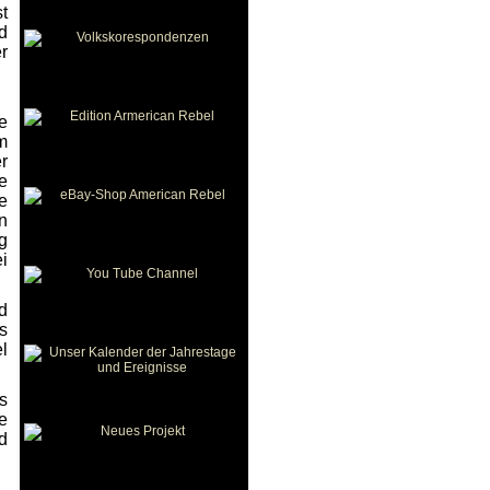
t
d
r
e
m
r
e
e
n
g
i
d
s
l
s
e
d