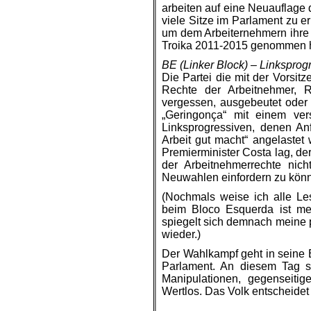
arbeiten auf eine Neuauflage 
viele Sitze im Parlament zu e
um dem Arbeiternehmern ihre 
Troika 2011-2015 genommen h
BE (Linker Block) – Linksprog
Die Partei die mit der Vorsitz
Rechte der Arbeitnehmer, R
vergessen, ausgebeutet oder 
„Geringonça“ mit einem ver
Linksprogressiven, denen Anf
Arbeit gut macht“ angelastet
Premierminister Costa lag, d
der Arbeitnehmerrechte nic
Neuwahlen einfordern zu kön
(Nochmals weise ich alle Les
beim Bloco Esquerda ist m
spiegelt sich demnach meine p
wieder.)
Der Wahlkampf geht in seine
Parlament. An diesem Tag s
Manipulationen, gegenseiti
Wertlos. Das Volk entscheidet w
.