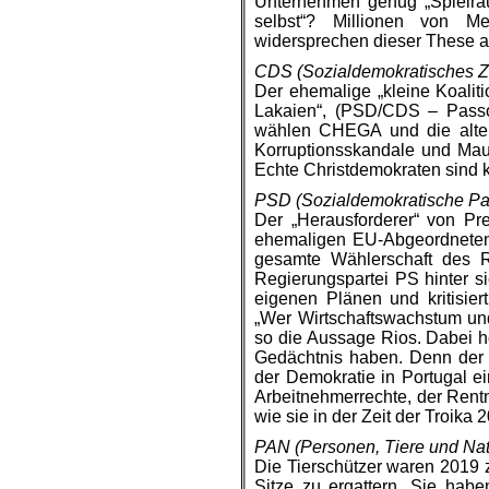
Unternehmen genug „Spielrau
selbst“? Millionen von M
widersprechen dieser These al
CDS (Sozialdemokratisches Z
Der ehemalige „kleine Koaliti
Lakaien“, (PSD/CDS – Passos
wählen CHEGA und die alten 
Korruptionsskandale und Maus
Echte Christdemokraten sind 
PSD (Sozialdemokratische Part
Der „Herausforderer“ von Pr
ehemaligen EU-Abgeordneten 
gesamte Wählerschaft des R
Regierungspartei PS hinter 
eigenen Plänen und kritisiert
„Wer Wirtschaftswachstum un
so die Aussage Rios. Dabei ho
Gedächtnis haben. Denn der 
der Demokratie in Portugal e
Arbeitnehmerrechte, der Rentne
wie sie in der Zeit der Troika
PAN (Personen, Tiere und Natu
Die Tierschützer waren 2019 z
Sitze zu ergattern. Sie habe