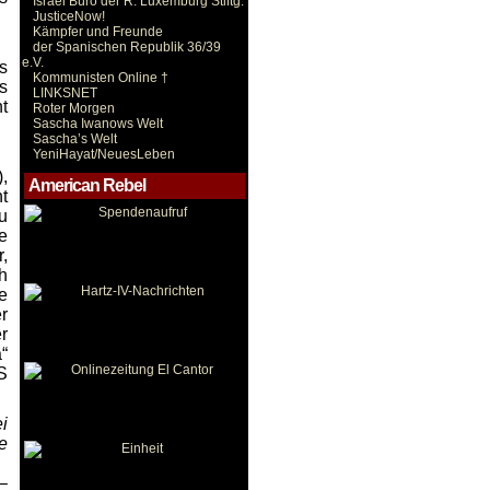
Israel Büro der R. Luxemburg Stiftg.
JusticeNow!
Kämpfer und Freunde
der Spanischen Republik 36/39
e.V.
s
Kommunisten Online †
s
LINKSNET
t
Roter Morgen
Sascha Iwanows Welt
Sascha’s Welt
YeniHayat/NeuesLeben
,
American Rebel
t
u
e
,
h
e
r
r
“
S
i
e
–