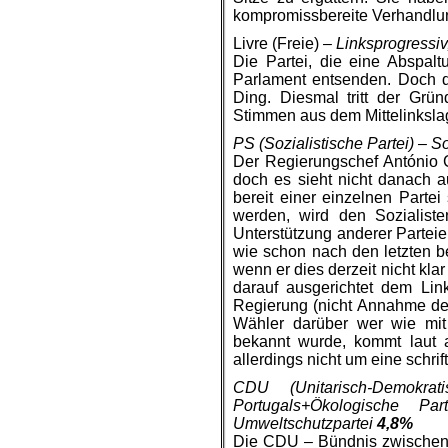
kompromissbereite Verhandlun
Livre (Freie) –
Linksprogressiv
Die Partei, die eine Abspal
Parlament entsenden. Doch d
Ding. Diesmal tritt der Grü
Stimmen aus dem Mittelinksl
PS (Sozialistische Partei) – S
Der Regierungschef António Co
doch es sieht nicht danach a
bereit einer einzelnen Partei
werden, wird den Sozialist
Unterstützung anderer Parteie
wie schon nach den letzten b
wenn er dies derzeit nicht kla
darauf ausgerichtet dem Li
Regierung (nicht Annahme de
Wähler darüber wer wie mit
bekannt wurde, kommt laut 
allerdings nicht um eine schr
CDU (Unitarisch-Demokra
Portugals+Ökologische P
Umweltschutzpartei
4,8%
Die CDU – Bündnis zwischen