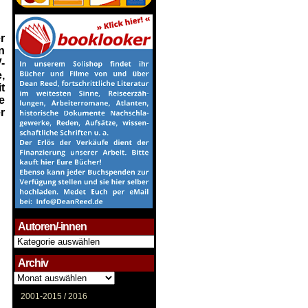
r
n
-
,
t
e
r
Autoren/-innen
Autoren/-
innen
Archiv
Archiv
2001-2015 /
2016