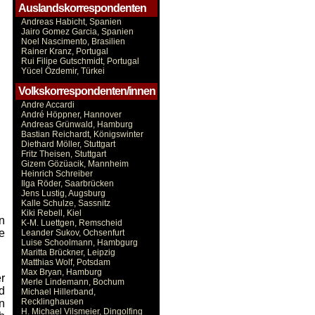
Auslandskorrespondenten
Andreas Habicht, Spanien
Jairo Gomez Garcia, Spanien
Noel Nascimento, Brasilien
Rainer Kranz, Portugal
Rui Filipe Gutschmidt, Portugal
Yücel Özdemir, Türkei
Volkskorrespondenten/innen
Andre Accardi
André Höppner, Hannover
Andreas Grünwald, Hamburg
Bastian Reichardt, Königswinter
Diethard Möller, Stuttgart
Fritz Theisen, Stuttgart
Gizem Gözüacik, Mannheim
Heinrich Schreiber
Ilga Röder, Saarbrücken
Jens Lustig, Augsburg
Kalle Schulze, Sassnitz
Kiki Rebell, Kiel
n
K-M. Luettgen, Remscheid
e
Leander Sukov, Ochsenfurt
Luise Schoolmann, Hambgurg
Maritta Brückner, Leipzig
Matthias Wolf, Potsdam
Max Bryan, Hamburg
r
Merle Lindemann, Bochum
d
Michael Hillerband,
Recklinghausen
n
H. Michael Vilsmeier, Dingolfing