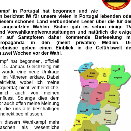
ampf in Portugal hat begonnen und wie
 berichtet IW für unsere vielen in Portugal lebenden ode
diesem schönen Land verbundenen Leser über die für de
r angesetzten Wahlen. Bisher gab es schon einige TV
nd Vorwahlkampfveranstaltungen und natürlich die ewige
ar auf Samtpfoten daher kommende Berieselung mi
)Propaganda in den (meist privaten) Medien. Di
gebnisse geben einen Einblick in die Gefühlswelt de
n zwei Wochen vor der Wahl.
pf hat begonnen, offiziell
15. Januar. Gleichzeitig mit
t wurde eine neue Umfrage
nun im Näheren erkläre. Dabei
tivität, wobei ich meine
squerda) nicht verheimliche.
ürlich auch von meinen
influsst. Solange dies dem
utor auch offen meine Meinung
, die uns alle beschäftigen
ndirekt beeinflussen.
in diesem Wahlkampf mehr
schen als wesentliche