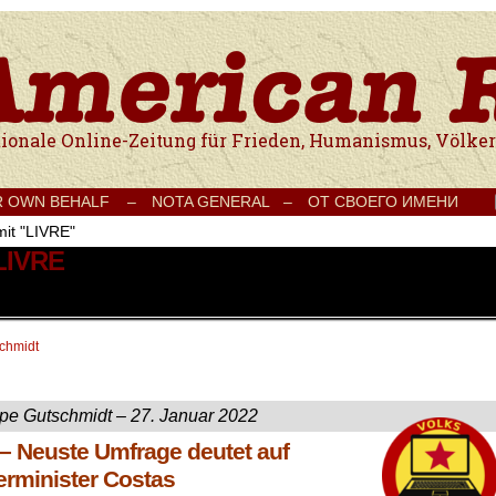
e Onlinezeitung für Frieden, Humanismus, Völkerverständigung und Kul
R OWN BEHALF –
NOTA GENERAL –
ОТ СВОЕГО ИМЕНИ
mit "LIVRE"
 LIVRE
schmidt
ipe Gutschmidt – 27. Januar 2022
– Neuste Umfrage deutet auf
erminister Costas