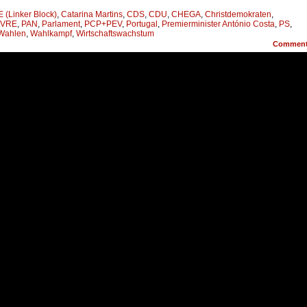
E (Linker Block)
,
Catarina Martins
,
CDS
,
CDU
,
CHEGA
,
Christdemokraten
,
IVRE
,
PAN
,
Parlament
,
PCP+PEV
,
Portugal
,
Premierminister António Costa
,
PS
,
Wahlen
,
Wahlkampf
,
Wirtschaftswachstum
Commen