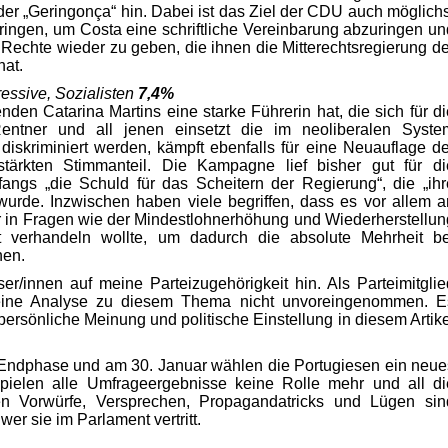
der „Geringonça“ hin. Dabei ist das Ziel der CDU auch möglichs
rringen, um Costa eine schriftliche Vereinbarung abzuringen un
Rechte wieder zu geben, die ihnen die Mitterechtsregierung de
at.
ressive, Sozialisten
7,4%
enden Catarina Martins eine starke Führerin hat, die sich für di
entner und all jenen einsetzt die im neoliberalen Syste
diskriminiert werden, kämpft ebenfalls für eine Neuauflage de
stärkten Stimmanteil. Die Kampagne lief bisher gut für di
angs „die Schuld für das Scheitern der Regierung“, die „ihr
 wurde. Inzwischen haben viele begriffen, dass es vor allem a
er in Fragen wie der Mindestlohnerhöhung und Wiederherstellun
ht verhandeln wollte, um dadurch die absolute Mehrheit be
nen.
er/innen auf meine Parteizugehörigkeit hin. Als Parteimitglie
eine Analyse zu diesem Thema nicht unvoreingenommen. E
ersönliche Meinung und politische Einstellung in diesem Artike
 Endphase und am 30. Januar wählen die Portugiesen ein neue
pielen alle Umfrageergebnisse keine Rolle mehr und all di
gen Vorwürfe, Versprechen, Propagandatricks und Lügen sin
er sie im Parlament vertritt.