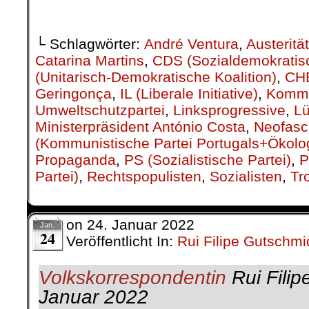
.
└ Schlagwörter:
André Ventura
,
Austerität
Catarina Martins
,
CDS (Sozialdemokratis
(Unitarisch-Demokratische Koalition)
,
CH
Geringonça
,
IL (Liberale Initiative)
,
Kommu
Umweltschutzpartei
,
Linksprogressive
,
L
Ministerpräsident António Costa
,
Neofasc
(Kommunistische Partei Portugals+Ökolog
Propaganda
,
PS (Sozialistische Partei)
,
P
Partei)
,
Rechtspopulisten
,
Sozialisten
,
Tr
on
24. Januar 2022
Jan.
24
Veröffentlicht In:
Rui Filipe Gutschmi
Volkskorrespondentin
Rui Filip
Januar 2022