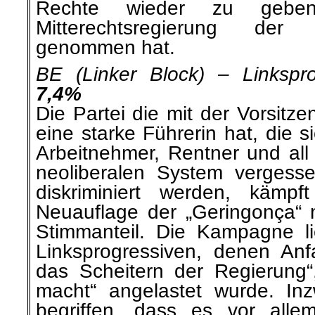
Rechte wieder zu gebe
Mitterechtsregierung der
genommen hat.
BE (Linker Block) – Linksprog
7,4%
Die Partei die mit der Vorsitz
eine starke Führerin hat, die s
Arbeitnehmer, Rentner und all 
neoliberalen System vergess
diskriminiert werden, kämpf
Neuauflage der „Geringonça“ m
Stimmanteil. Die Kampagne lie
Linksprogressiven, denen Anf
das Scheitern der Regierung“,
macht“ angelastet wurde. In
begriffen, dass es vor alle