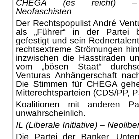
CHEGA (es reicht) – R
Neofaschisten
Der Rechtspopulist André Ventu
als „Führer“ in der Partei 
gefestigt und sein Rednertalen
rechtsextreme Strömungen hint
inzwischen die Hasstiraden 
vom „bösen Staat“ durchs
Venturas Anhängerschaft nach
Die Stimmen für CHEGA gehe
Mitterechtsparteien (CDS/PP, 
Koalitionen mit anderen Pa
unwahrscheinlich.
IL (Liberale Initiative) – Neolibe
Die Partei der Banker, Unte