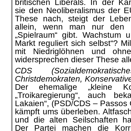
britischen Liberals. In der K
sie den Neoliberalismus der E
These nach, steigt der Lebe
allein, wenn man nur den
„Spielraum“ gibt. Wachstum 
Markt reguliert sich selbst“? 
mit Niedriglöhnen und ohne
widersprechen dieser These all
CDS (Sozialdemokratis
Christdemokraten, Konservati
Der ehemalige „kleine Koal
„Troikaregierung“, auch bek
Lakaien“, (PSD/CDS – Passos C
kämpft ums überleben. Altfas
und die alten Seilschaften ha
Der Partei machen die Korr