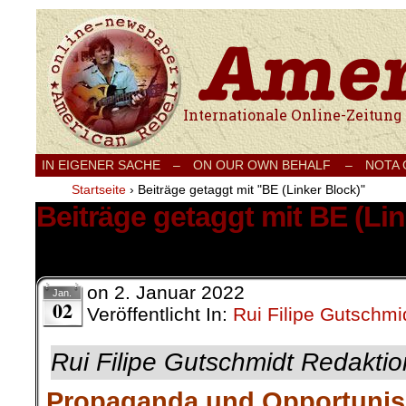
Internationale Onlinezeitung für Frieden
IN EIGENER SACHE
–
ON OUR OWN BEHALF –
NOTA
Startseite
›
Beiträge getaggt mit "BE (Linker Block)"
Beiträge getaggt mit BE (Lin
2 Ergebnisse.
on
2. Januar 2022
Jan.
02
Veröffentlicht In:
Rui Filipe Gutschmi
Rui Filipe Gutschmidt Redaktio
Propaganda und Opportuni