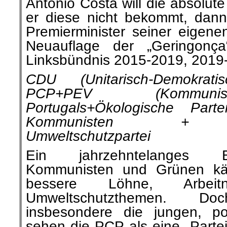
António Costa will die absolut
er diese nicht bekommt, dann
Premierminister seiner eigen
Neuauflage der „Geringonça“
Linksbündnis 2015-2019, 2019
CDU (Unitarisch-Demokrat
PCP+PEV (Kommunis
Portugals+Ökologische Par
Kommunisten + Lin
Umweltschutzpartei
Ein jahrzehntelanges 
Kommunisten und Grünen kä
bessere Löhne, Arbeit
Umweltschutzthemen. D
insbesondere die jungen, poli
sehen die PCP als eine „Partei 