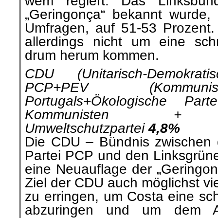
wem regiert. Das Linksbün
„Geringonça“ bekannt wurde, 
Umfragen, auf 51-53 Prozent.
allerdings nicht um eine schr
drum herum kommen.
CDU (Unitarisch-Demokrat
PCP+PEV (Kommunis
Portugals+Ökologische Pa
Kommunisten + Lin
Umweltschutzpartei
4,8%
Die CDU – Bündnis zwischen 
Partei PCP und den Linksgrüne
eine Neuauflage der „Geringonç
Ziel der CDU auch möglichst vi
zu erringen, um Costa eine sch
abzuringen und um dem Ar