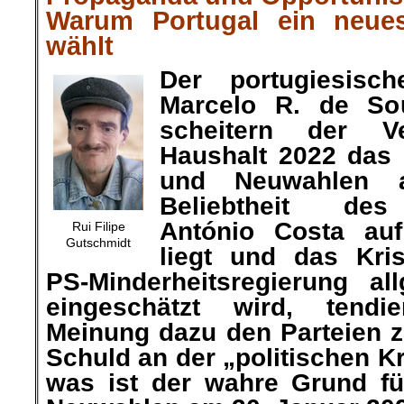
Warum Portugal ein neue
wählt
Der portugiesisch
Marcelo R. de S
scheitern der V
Haushalt 2022 das 
und Neuwahlen a
Beliebtheit des
António Costa auf
Rui Filipe
Gutschmidt
liegt und das Kr
PS-Minderheitsregierung al
eingeschätzt wird, tendie
Meinung dazu den Parteien z
Schuld an der „politischen K
was ist der wahre Grund fü