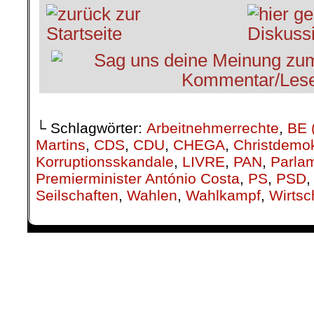
└ Schlagwörter:
Arbeitnehmerrechte
,
BE 
Martins
,
CDS
,
CDU
,
CHEGA
,
Christdemo
Korruptionsskandale
,
LIVRE
,
PAN
,
Parla
Premierminister António Costa
,
PS
,
PSD
Seilschaften
,
Wahlen
,
Wahlkampf
,
Wirts