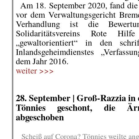
..
Am 18. September 2020, fand di
vor dem Verwaltungsgericht Breme
Verhandlung ist die Bewertu
Solidaritätsvereins Rote Hilf
„gewaltorientiert“ in den schri
Inlandsgeheimdienstes „Verfassu
dem Jahr 2016.
weiter >>>
.
.
28. September |
Groß-Razzia in d
Tönnies geschont, die Ä
abgeschoben
Scheiß auf Corona? Tönnies weilte ang