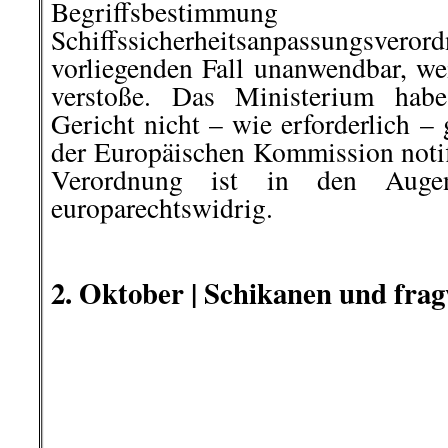
Begriffsbestim
Schiffssicherheitsanpassungs
vorliegenden Fall unanwendbar, we
verstoße. Das Ministerium hab
Gericht nicht – wie erforderlich –
der Europäischen Kommission notif
Verordnung ist in den Auge
europarechtswidrig.
.
.
2. Oktober |
Schikanen und frag
Seit dem 2. Juli sitzt der Antifa
Stammheim in Untersuchungsha
anderen vorgeworfen, bei einer
Rande der Stuttgarter Corona-Dem