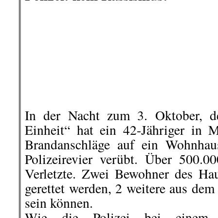
Mühe, die Trump offenbar beim A
er die Treppen zum Balkon de
geschritten war. TV-Bilder zeigte
während einigen Momenten nach L
und dabei das Gesicht verzog. Ga
nicht: Nach seiner Infektion mu
Sauerstoff behandelt werden. T
seiner Entlassung am Montag gesa
ganz über den Berg“ sei. Journ
Zustand von Trumps Lunge beantwor
Heinz Michael Vilsmeier
.
.
9. Oktober | US-Elitendemokrat