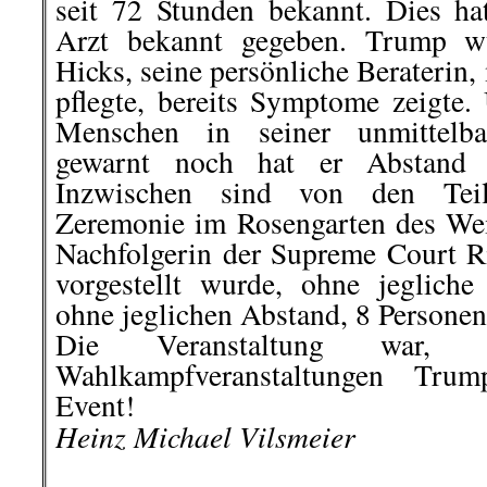
Event!
Heinz Michael Vilsmeier
.
.
3. Oktober | Berg-Karabach:
fortgesetzt
Der Krieg im Kaukasus ist am Woch
Städte in Aserbaidschan und der a
Karabach gerieten unter Rakete
anderen Seite. Aserbai­dschanische
Woche eine Offensive zur Rüc
Karabach und weiterer Anfang der 
eingenommener Provinzen bego
Ministerpräsident Nikol Pasch