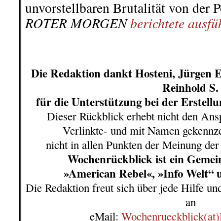
Protest kann gerichtet werden
Geschäftsführer der Asphalt Straß
eMail:
info@asg-kolkwitz.de
.
.
12. Oktober | Halle war kein Ein
Stuttgart: Über hundert Menschen 
Oktober, in der Stuttgarter Innens
Schweigeminute der beiden Todesop
anderer Opfer rechter Gewalt. An d
Terroranschlag. Zu der Gedenk
Antifaschistische Aktionsbündni
(AABS) und die Vereinigung
Naziregimes (VVN-BdA) auf. Im