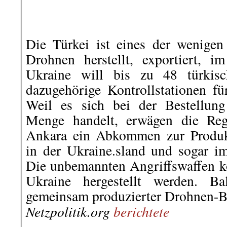
Gesellschaft
,
Polizeiwillkür
,
Rechte Lehre
Grundschulen tätig
,
Roter Morgen
,
ROTE
weiter!
,
Soziales
,
Stuttgart: Antifaschiste
Bewegung
,
Wochenrückblick
on
19. Oktober 2020
Okt.
19
Veröffentlicht In:
Allgemein
Zurückblickend auf die letzten
kommentierbare Vorkommnisse 
wir hier zur Diskussion stellen.
(Kommis bitte unten eintragen!)
.
.
12
.
Oktober |
Kolkwitz:
„M
unerwünscht“