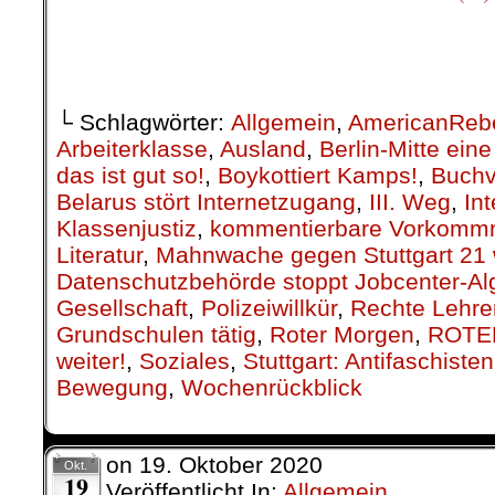
Kerzen und die Namen der Menschen
zu erinnern.
..
Auf dem Schlossplatz standen Ste
in Halle dokumentierten. Als R
gingen Janka Kluge von der VVN
des OTKM (Offenes Treffe
Militarisierung) und des AABS a
Hintergrund des Antisemitismus 
von Staat und Neonazis ein. All
antifaschistische Arbeit notwendig
kämpfe, könne sich auf den Staa
wurden Neonazi-Aktivitäten 
thematisiert.
Sahra Barkini
berichtete auf beob
.