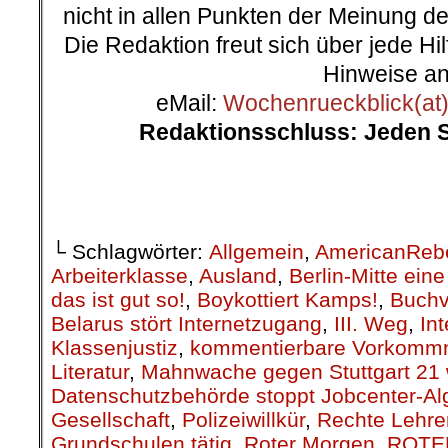
on
13. Oktober 2020
Okt.
13
Veröffentlicht In:
Allgemein
Zurückblickend auf die letzten
kommentierbare Vorkommnisse 
wir hier zur Diskussion stellen.
(Kommis bitte unten eintragen!)
.
.
5. Oktober | Fremdenfeindliche
Marbach –
Polizei: kein Rassismus!
In der Nacht zum 3. Oktober, d
Einheit“ hat ein 42-Jähriger in