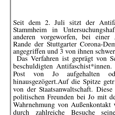
angegriffen und 3 von ihnen schwere
..
Das Verfahren ist geprägt von 
beschuldigten Antifaschist*innen
Post von Jo aufgehalten 
hinausgezögert.Auf die Spitze get
von der Staatsanwaltschaft. Dies
politischen Freunden bei Jo mit d
Wahrnehmung von Außenkontakt w
durch zahlreiche Besuche seine
Personen außerhalb des Familienkr
Besuchserlaubnis erteilt.“
»Antifaschismus bleibt notwendig«
.
.
4. Oktober |
Superspreader Tr