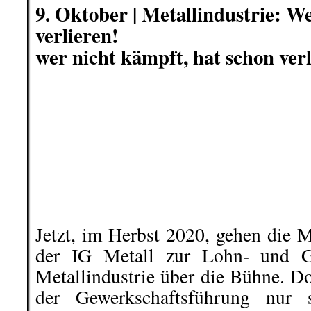
Am Freitag, 9. Oktober, hat der
einmal sein brutales Gesicht im
Reichen gezeigt. Das beliebte Haus
34 im Traditionsstadtteil Friedri
unvorstellbaren Brutalität von der P
ROTER MORGEN
berichtete ausfü
.
.
Die Redaktion dankt Hosteni, Jürgen E
Reinhold S.
für die Unterstützung
bei der Erstell
Dieser Rückblick erhebt nicht den Ansp
Verlinkte- und mit Namen gekennz