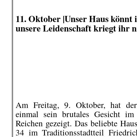
Ein junger Mann bewarb sich
Ausbildungsplatz als Tief-/St
Unternehmen im Landkreis Spree-Ne
nach dem Vorstellungsgespräch v
beinhaltet rassistische Aussagen.
..
Die
Asphalt Straßenbau Gesell
ihrer Antwort darauf, dass „besse
für die Position gefunden worden s
„Desweiteren ist d
es allerdings:
Unternehmen als praktizierender 
Islam ist in meinen Augen nicht
BRD in Einklang zu bringen“
, sch
den Bewerber.