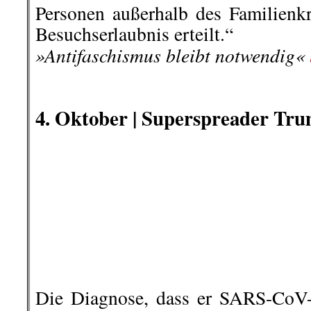
Die Diagnose, dass er SARS-CoV-2
seit 72 Stunden bekannt. Dies ha
Arzt bekannt gegeben. Trump w
Hicks, seine persönliche Beraterin,
pflegte, bereits Symptome zeigte.
Menschen in seiner unmittel
gewarnt noch hat er Abstand 
Inzwischen sind von den Tei
Zeremonie im Rosengarten des Wei
Nachfolgerin der Supreme Court R
vorgestellt wurde, ohne jeglic
ohne jeglichen Abstand, 8 Personen
Die Veranstaltung war, 
Wahlkampfveranstaltungen Trum