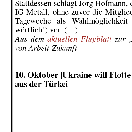
nicht in allen Punkten der Meinung der
Wochenrückblick ist ein Gemei
»American Rebel«, »Info Welt“
Die Redaktion freut sich über jede Hilfe un
an
eMail:
Wochenrueckblick(at
.
└ Schlagwörter:
Allgemein
,
AmericanReb
Arbeiterklasse
,
Ausland
,
Berlin-Mitte ei
das ist gut so!
,
Boykottiert Kamps!
,
Buchv
Belarus stört Internetzugang
,
III. Weg
,
Int
Klassenjustiz
,
kommentierbare Vorkomm
Literatur
,
Mahnwache gegen Stuttgart 21 w
Datenschutzbehörde stoppt Jobcenter-Al