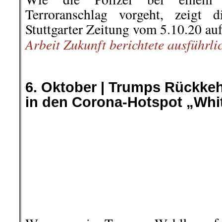
Gibt es überhaupt einen Unte
Demokraten und Republikane
politischenund gesellschaftspoli
USA? In beiden neoliberalen Parte
der Millionäre, Multimillionär
Vereinigten Staaten tonangebend, 
Interessen der Mehrheit der
manipulieren nicht nur die private
das Massenbewusstsein der Bevöl
auch alle privaten und staatliche
der Vereinigten Staaten
Monopolbourgeoisie, zudem deren
Kapital- und Vermögensmilliardär