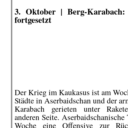
Sonnabend die Türkei, mit 150 hoch
die Militäroperationen Aserbaidsch
»beispiellosen Offensive« beteili
kommen auf aserbaidschan
dschihadistische Söldner, die vo
.
Nordsyrien angeworben wurden
.
Die Redaktion dankt Hosteni, Rui G.
Unterstützu
bei der Erstellung dieseses
Dieser Rückblick erhebt nicht den Ans
Verlinkte- und mit Namen gekennz
nicht in allen Punkten der Meinung d
Die Redaktion freut sich über jede Hil
Hinweise a