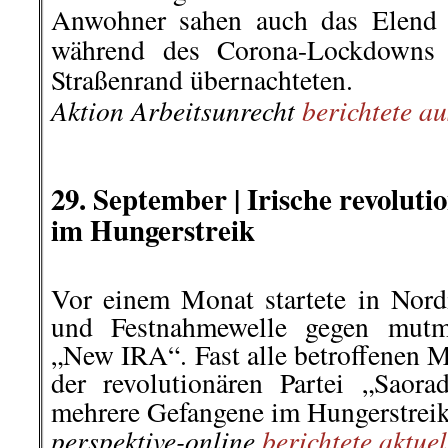
Anwohner sahen auch das Elend d
während des Corona-Lockdowns 
Straßenrand übernachteten.
Aktion Arbeitsunrecht
berichtete au
.
.
29. September |
Irische revolut
im Hungerstreik
Vor einem Monat startete in Nordi
und Festnahmewelle gegen mutma
„New IRA“. Fast alle betroffenen 
der revolutionären Partei „Saor
mehrere Gefangene im Hungerstreik
perspektive-online
berichtete aktue