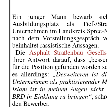
werden muss!
ROTER MORGEN
berichtete
hier geht es weiter »
.
.
14. Oktober |
Die Sonne der 
Mitbestimmung geht auf, bei
Pirmasens!
Seit heute entscheidet die Belegsc
die erste Betriebsratswahl beim M
stattgefunden. Mit einer unglaubli
97,6% hat die Belegschaft ihre 
gratulieren den Kollegen und Kol