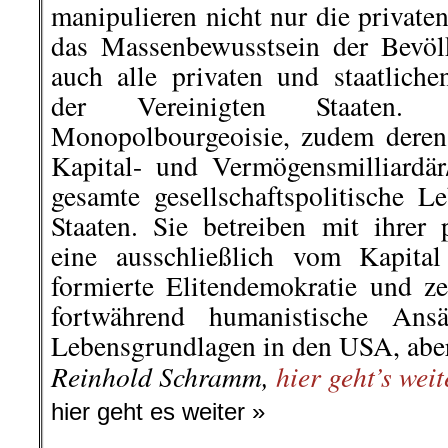
Drohnen herstellt, exportiert, 
Ukraine will bis zu 48 türkis
dazugehörige Kontrollstationen fü
Weil es sich bei der Bestellung
Menge handelt, erwägen die Re
Ankara ein Abkommen zur Produkt
in der Ukraine.sland und sogar im
Die unbemannten Angriffswaffen k
Ukraine hergestellt werden. B
gemeinsam produzierter Drohnen-B
Netzpolitik.org
berichtete
.
.
11. Oktober |Unser Haus könnt 
unsere Leidenschaft kriegt ihr n