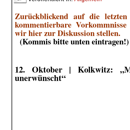
.
12. Oktober |
„Es werden 
angegriffen“ – im Gespräch mi
über den Krieg in Bergkarabac
Seit dem 27. September wütet in 
Bergkarabach der blutigste Krie
Aserbaidschan. Bewohnt ist diese R
von christlichen Armenier/innen.
Lehrmeinung gehört diese aut
Aserbaidschan.
Ein friedliches und freies Zusa
unter kapitalistischen Bedingungen
kapitalistische Ordnung nicht
Aserbaidschan, sondern in der g