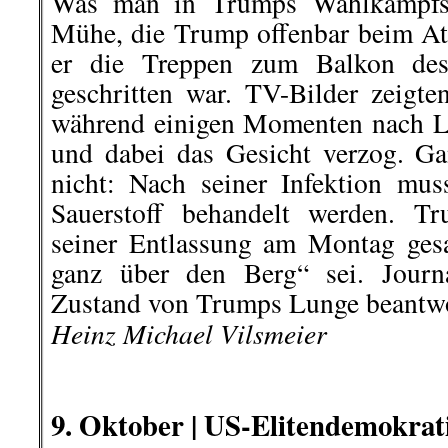
gesamte gesellschaftspolitische L
Staaten. Sie betreiben mit ihrer 
eine ausschließlich vom Kapital
formierte Elitendemokratie und ze
fortwährend humanistische Ans
Lebensgrundlagen in den USA, aber
Reinhold Schramm,
hier geht’s we
hier geht es weiter »
9. Oktober | Metallindustrie: W
verlieren!
wer nicht kämpft, hat schon ver
Jetzt, im Herbst 2020, gehen die 