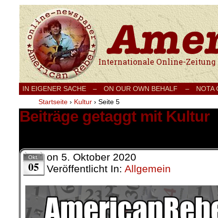
Internationale Onlinezeitung für Frieden
IN EIGENER SACHE
–
ON OUR OWN BEHALF –
NOTA
Startseite
›
Kultur
›
Seite 5
Beiträge getaggt mit Kultur
94 Ergebnisse.
on
5. Oktober 2020
Okt.
05
Veröffentlicht In:
Allgemein