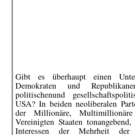
der IG Metall zur Lohn- und Ge
Metallindustrie über die Bühne. Do
der Gewerkschaftsführung nur 
Stattdessen schlägt Jörg Hofmann, 
IG Metall, ohne zuvor die Mitglied
Tagewoche als Wahlmöglichkeit
wörtlich!) vor. (…)
Aus dem
aktuellen Flugblatt
zur „
von Arbeit-Zukunft
.
.
10. Oktober |
Ukraine will Flot
aus der Türkei
Die Türkei ist eines der wenigen