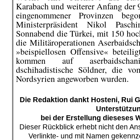
eMail:
Wochenrueckblick(at
Redaktionsschluss: Jeden S
.
└ Schlagwörter:
Allgemein
,
AmericanReb
Arbeiterklasse
,
Ausland
,
Berlin-Mitte ei
das ist gut so!
,
Boykottiert Kamps!
,
Buchv
Belarus stört Internetzugang
,
III. Weg
,
Int
Klassenjustiz
,
kommentierbare Vorkomm
Literatur
,
Mahnwache gegen Stuttgart 21 w
Datenschutzbehörde stoppt Jobcenter-Al
Gesellschaft
,
Polizeiwillkür
,
Rechte Lehre
Grundschulen tätig
,
Roter Morgen
,
ROTE
weiter!
,
Soziales
,
Stuttgart: Antifaschiste
Bewegung
,
Wochenrückblick