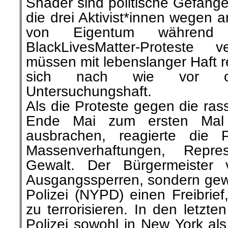
Shader sind politische Gefang
die drei Aktivist*innen wegen 
von Eigentum während 
BlackLivesMatter-Proteste v
müssen mit lebenslanger Haft 
sich nach wie vor o
Untersuchungshaft.
Als die Proteste gegen die rass
Ende Mai zum ersten Mal
ausbrachen, reagierte die P
Massenverhaftungen, Repre
Gewalt. Der Bürgermeister 
Ausgangssperren, sondern gew
Polizei (NYPD) einen Freibrie
zu terrorisieren. In den letzt
Polizei sowohl in New York als