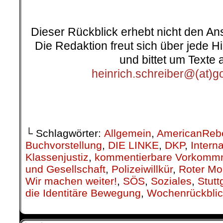
Dieser Rückblick erhebt nicht den Ans
Die Redaktion freut sich über jede Hi
und bittet um Texte 
heinrich.schreiber@(at)g
.
└ Schlagwörter:
Allgemein
,
AmericanReb
Buchvorstellung
,
DIE LINKE
,
DKP
,
Interna
Klassenjustiz
,
kommentierbare Vorkomm
und Gesellschaft
,
Polizeiwillkür
,
Roter Mo
Wir machen weiter!
,
SÖS
,
Soziales
,
Stutt
die Identitäre Bewegung
,
Wochenrückbli