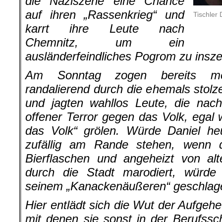
die Naziszene eine Chance
auf ihren „Rassenkrieg“ und
Tischler 
karrt ihre Leute nach
Chemnitz, um ein
ausländerfeindliches Pogrom zu insze
Am Sonntag zogen bereits meh
randalierend durch die ehemals stolz
und jagten wahllos Leute, die nac
offener Terror gegen das Volk, egal w
das Volk“ grölen. Würde Daniel he
zufällig am Rande stehen, wenn 
Bierflaschen und angeheizt von alt
durch die Stadt marodiert, würd
seinem „Kanackenäußeren“ geschlage
Hier entlädt sich die Wut der Aufgehet
mit denen sie sonst in der Berufssc