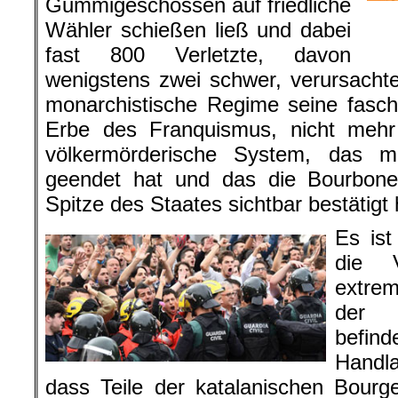
Gummigeschossen auf friedliche
Wähler schießen ließ und dabei
fast 800 Verletzte, davon
wenigstens zwei schwer, verursachte
monarchistische Regime seine faschi
Erbe des Franquismus, nicht mehr
völkermörderische System, das 
geendet hat und das die Bourbone
Spitze des Staates sichtbar bestätigt 
Es ist
die V
extrem
der k
befin
Handla
dass Teile der katalanischen Bourg