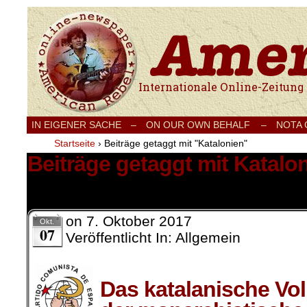
Internationale Onlinezeitung für Frieden
IN EIGENER SACHE
–
ON OUR OWN BEHALF –
NOTA
Startseite
›
Beiträge getaggt mit "Katalonien"
Beiträge getaggt mit Katalo
3 Ergebnisse.
on
7. Oktober 2017
Okt.
07
Veröffentlicht In: Allgemein
Das katalanische Vol