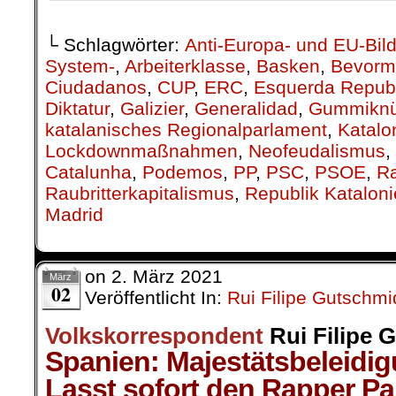
└ Schlagwörter:
Anti-Europa- und EU-Bil
System-
,
Arbeiterklasse
,
Basken
,
Bevorm
Ciudadanos
,
CUP
,
ERC
,
Esquerda Republ
Diktatur
,
Galizier
,
Generalidad
,
Gummiknü
katalanisches Regionalparlament
,
Katalo
Lockdownmaßnahmen
,
Neofeudalismus
,
Catalunha
,
Podemos
,
PP
,
PSC
,
PSOE
,
Ra
Raubritterkapitalismus
,
Republik Katalon
Madrid
on
2. März 2021
März
02
Veröffentlicht In:
Rui Filipe Gutschmi
Volkskorrespondent
Rui Filipe 
Spanien: Majestätsbeleidi
Lasst sofort den Rapper Pab