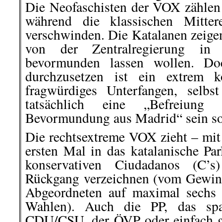
Die Neofaschisten der VOX zähle
während die klassischen Mittere
verschwinden. Die Katalanen zeigen
von der Zentralregierung in
bevormunden lassen wollen. Do
durchzusetzen ist ein extrem k
fragwürdiges Unterfangen, selb
tatsächlich eine „Befreiung
Bevormundung aus Madrid“ sein so
Die rechtsextreme VOX zieht – mi
ersten Mal in das katalanische Pa
konservativen Ciudadanos (C’s
Rückgang verzeichnen (vom Gewin
Abgeordneten auf maximal sechs 
Wahlen). Auch die PP, das spa
CDU/CSU, der ÖVP oder einfach ge