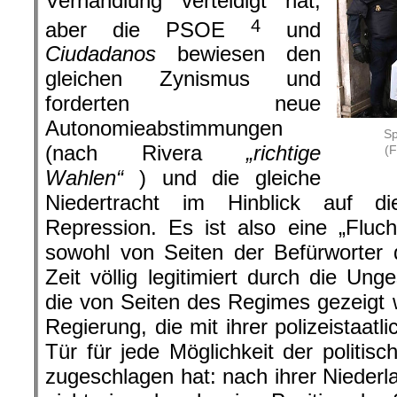
Verhandlung verteidigt hat,
4
aber die PSOE
und
Ciudadanos
bewiesen den
gleichen Zynismus und
forderten neue
Autonomieabstimmungen
Sp
(nach Rivera
„richtige
(F
Wahlen“
) und die gleiche
Niedertracht im Hinblick auf die
Repression. Es ist also eine „Fluc
sowohl von Seiten der Befürworter 
Zeit völlig legitimiert durch die Unge
die von Seiten des Regimes gezeigt w
Regierung, die mit ihrer polizeistaatl
Tür für jede Möglichkeit der politi
zugeschlagen hat: nach ihrer Nieder