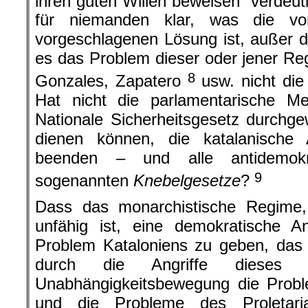
ihren guten Willen beweisen“ verdeut
für niemanden klar, was die vo
vorgeschlagenen Lösung ist, außer 
es das Problem dieser oder jener Re
8
Gonzales, Zapatero
usw. nicht die 
Hat nicht die parlamentarische Me
Nationale Sicherheitsgesetz durchg
dienen können, die katalanische
beenden – und alle antidemokr
9
sogenannten
Knebelgesetze
?
Dass das monarchistische Regime
unfähig ist, eine demokratische A
Problem Kataloniens zu geben, das 
durch die Angriffe dieses 
Unabhängigkeitsbewegung die Probl
und die Probleme des Proletaria