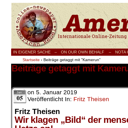
Internationale Onlinezeitung für Frieden
IN EIGENER SACHE
–
ON OUR OWN BEHALF –
NOTA
Startseite
›
Beiträge getaggt mit "Kamerun"
Beiträge getaggt mit Kamer
1 Ergebnis.
on
5. Januar 2019
Jan.
05
Veröffentlicht In:
Fritz Theisen
Fritz Theisen
Wir klagen „Bild“ der men