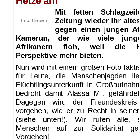
Hetze an!
Mit fetten Schlagzei
Zeitung wieder ihr alte
Fritz Theisen
gegen einen jungen Af
Kamerun, der wie viele jung
Afrikanern floh, weil die He
Perspektive mehr bieten.
Nun wird mit einem großen Foto faktis
für Leute, die Menschenjagden l
Flüchtlingsunterkunft in Großaufnahm
bedroht damit Alassa M., gefährde
Dagegen wird der Freundeskreis 
vorgehen, wie er zu Recht in seine
(siehe unten!). Wir rufen alle, s
Menschen auf zur Solidarität g
Vorgehen!