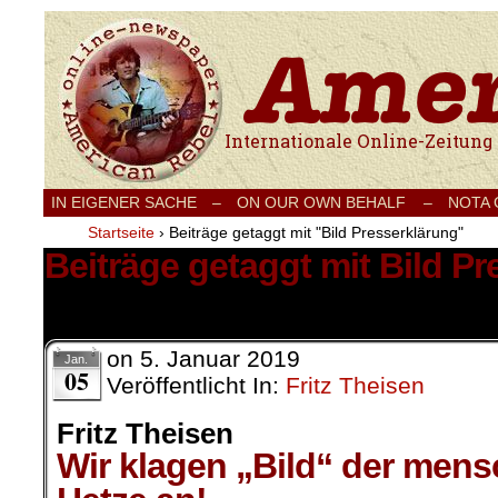
Internationale Onlinezeitung für Frieden
IN EIGENER SACHE
–
ON OUR OWN BEHALF –
NOTA
Startseite
›
Beiträge getaggt mit "Bild Presserklärung"
Beiträge getaggt mit Bild P
1 Ergebnis.
on
5. Januar 2019
Jan.
05
Veröffentlicht In:
Fritz Theisen
Fritz Theisen
Wir klagen „Bild“ der men