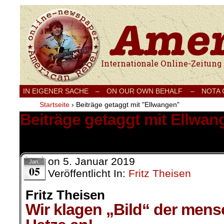
Internationale Onlinezeitung für Frieden
IN EIGENER SACHE
–
ON OUR OWN BEHALF –
NOTA
Startseite
›
Beiträge getaggt mit "Ellwangen"
Beiträge getaggt mit Ellwan
1 Ergebnis.
on
5. Januar 2019
Jan.
05
Veröffentlicht In:
Fritz Theisen
Fritz Theisen
Wir klagen „Bild“ der men