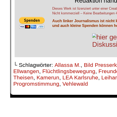
Redaktion hand
Dieses Werk ist lizenziert unter einer C
Nicht kommerziell – Keine Bearbeitungen 4.
Auch linker Journalismus ist nicht 
und auch kleine Spenden können he
└ Schlagwörter:
Allassa M.
,
Bild Presser
Ellwangen
,
Flüchtlingsbewegung
,
Freunde
Theisen
,
Kamerun
,
LEA Karlsruhe
,
Leihar
Progromstimmung
,
Vehlewald