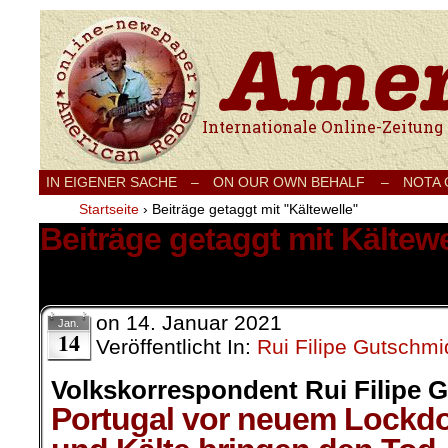
Internationale Onlinezeitung für Frieden
IN EIGENER SACHE
–
ON OUR OWN BEHALF –
NOTA
Startseite
›
Beiträge getaggt mit "Kältewelle"
Beiträge getaggt mit Kältewe
2 Ergebnisse.
on
14. Januar 2021
Jan.
14
Veröffentlicht In:
Rui Filipe Gutschmi
Volkskorrespondent Rui Filipe 
Portugal vor neuem Lockd