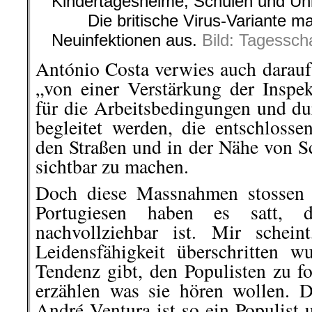
Kindertagesheime, Schulen und Uni
Die britische Virus-Variante m
Neuinfektionen aus.
Bild: Tagessch
António Costa verwies auch darau
„von einer Verstärkung der Inspe
für die Arbeitsbedingungen und dur
begleitet werden, die entschlosse
den Straßen und in der Nähe von S
sichtbar zu machen.
Doch diese Massnahmen stossen 
Portugiesen haben es satt, 
nachvollziehbar ist. Mir schei
Leidensfähigkeit überschritten 
Tendenz gibt, den Populisten zu f
erzählen was sie hören wollen. De
André Ventura ist so ein Populist 