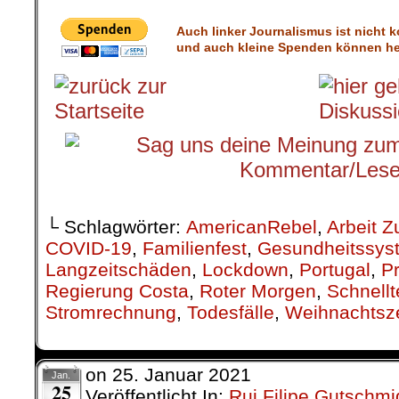
Auch linker Journalismus ist nicht 
und auch kleine Spenden können hel
└ Schlagwörter:
AmericanRebel
,
Arbeit Z
COVID-19
,
Familienfest
,
Gesundheitssys
Langzeitschäden
,
Lockdown
,
Portugal
,
P
Regierung Costa
,
Roter Morgen
,
Schnellt
Stromrechnung
,
Todesfälle
,
Weihnachtsze
on
25. Januar 2021
Jan.
25
Veröffentlicht In:
Rui Filipe Gutschmi