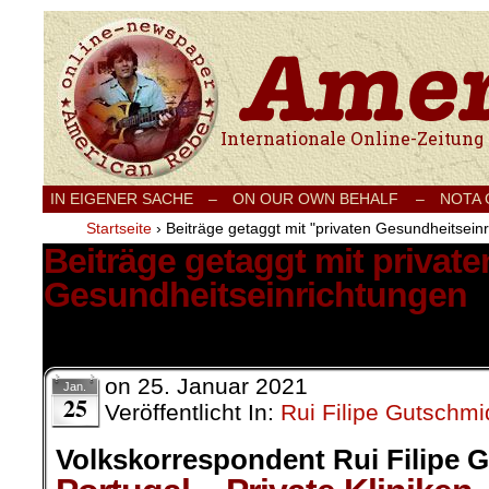
Internationale Onlinezeitung für Frieden
IN EIGENER SACHE
–
ON OUR OWN BEHALF –
NOTA
Startseite
›
Beiträge getaggt mit "privaten Gesundheitsein
Beiträge getaggt mit private
Gesundheitseinrichtungen
1 Ergebnis.
on
25. Januar 2021
Jan.
25
Veröffentlicht In:
Rui Filipe Gutschmi
Volkskorrespondent Rui Filipe 