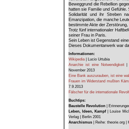
Beweggrund die Rebellion gegen 
hatten sie Familie und Gefühle. 
Solidarität und ihr Streben n
Emanzipation, die manche Leute 
bestimmte Akte der Zer­störung, 
Trotz fünf internationaler Haftb
seiner Frau in Paris.
Sein Leben ist Gegenstand eines
Dieses Dokumentarwerk war dann
Informationen:
Wikipedia
| Lucio Urtubia
Anarchie ist eine Notwendigkeit
| 
November 2013
Eine Bank auszurauben, ist eine wa
Frauen im Widerstand mußten Kämpf
7.9.2013
Fälscher für die internationale Revol
Buchtips:
Baustelle Revolution
| Erinnerungen
Leben, Ideen, Kampf
| Louise Mic
Verlag | Berlin 2001
Anarchismus
| Reihe: theorie.org 