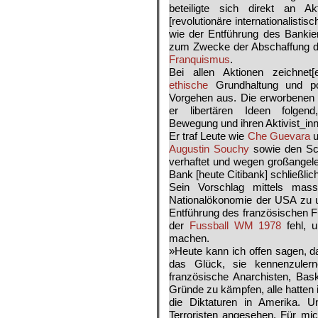
beteiligte sich direkt an 
[revolutionäre inter­nationalisti
wie der Entführung des Bankie
zum Zwecke der Abschaffung 
Franquismus
.
Bei allen Aktionen zeichnet
ethische
Grundhaltung und poli
Vorgehen aus. Die erworbenen 
er libertären Ideen folgend
Bewegung und ihren Aktivist_in
Er traf Leute wie
Che Guevara
u
Augustin Souchy
sowie den Sch
verhaftet und wegen großangele
Bank [heute Citibank] schließlich
Sein Vorschlag mittels ma
Nationalökonomie der USA zu 
Entführung des französischen F
der
Fussball WM 1978
fehl, 
machen.
»Heute kann ich offen sagen, da
das Glück, sie kennenzulerne
französische Anarchisten, Bask
Gründe zu kämpfen, alle hatten i
die Diktaturen in Amerika. 
Terroristen angesehen. Für mich