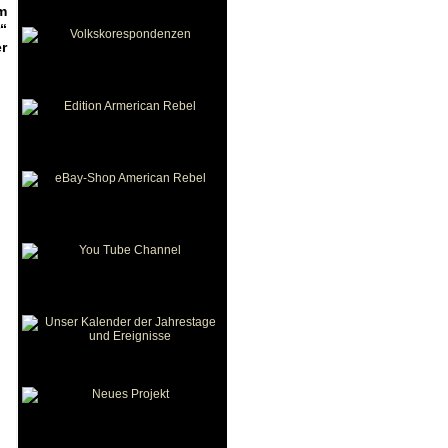
m
“
r