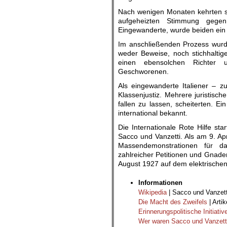
Nach wenigen Monaten kehrten si
aufgeheizten Stimmung gegen
Eingewanderte, wurde beiden ein
Im anschließenden Prozess wurde
weder Beweise, noch stichhaltige
einen ebensolchen Richter u
Geschworenen.
Als eingewanderte Italiener – 
Klassenjustiz. Mehrere juristisc
fallen zu lassen, scheiterten. 
international bekannt.
Die Internationale Rote Hilfe st
Sacco und Vanzetti. Als am 9. Ap
Massendemonstrationen für das
zahlreicher Petitionen und Gnade
August 1927 auf dem elektrischen
Informationen
Wikipedia
| Sacco und Vanzett
Die Macht des Zweifels
| Arti
Erinnerungspolitische Initiativ
Wer waren Sacco und Vanzett