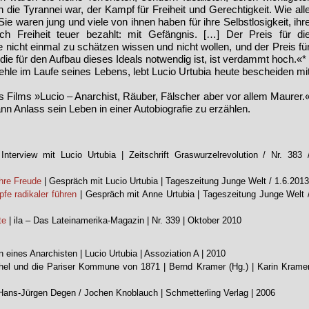
die Tyrannei war, der Kampf für Freiheit und Gerechtigkeit. Wie all
Sie waren jung und viele von ihnen haben für ihre Selbstlosigkeit, ihr
ach Freiheit teuer bezahlt: mit Gefängnis. […] Der Preis für di
nicht einmal zu schätzen wissen und nicht wollen, und der Preis fü
die für den Aufbau dieses Ideals notwendig ist, ist verdammt hoch.«*
efehle im Laufe seines Lebens, lebt Lucio Urtubia heute bescheiden mi
 Films »Lucio – Anarchist, Räuber, Fälscher aber vor allem Maurer.
 Anlass sein Leben in einer Autobiografie zu erzählen.
Interview mit Lucio Urtubia | Zeitschrift Graswurzelrevolution / Nr. 383 
hre Freude
| Gespräch mit Lucio Urtubia | Tageszeitung Junge Welt / 1.6.2013
e radikaler führen
| Gespräch mit Anne Urtubia | Tageszeitung Junge Welt 
te
| ila – Das Lateinamerika-Magazin | Nr. 339 | Oktober 2010
 eines Anarchisten | Lucio Urtubia | Assoziation A | 2010
hel und die Pariser Kommune von 1871 | Bernd Kramer (Hg.) | Karin Krame
| Hans-Jürgen Degen / Jochen Knoblauch | Schmetterling Verlag | 2006