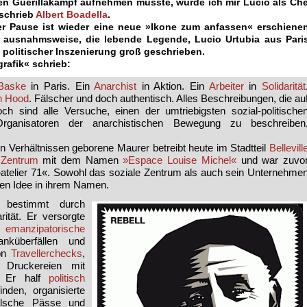
n Guerillakampf auf­nehmen müsste, würde ich mir Lucio als Che
schrieb
Albert Boadella
.
er Pause ist wieder eine neue »Ikone zum anfassen« erschienen
 ausnahmsweise, die lebende Legende, Lucio Urtubia aus Paris
ts politischer Inszenierung groß geschrieben.
e grafik« schrieb:
Baske
in Paris. Ein
Anarchist
in Aktion. Ein
Ar­beiter
in
Solidarität
n Hood
. Fälscher und doch authentisch. Alles Beschreibungen, die au
ch sind alle Versuche, einen der umtriebigsten sozial-politische
rganisatoren der anarchistischen Bewegung zu beschreiben
n Verhältnissen geborene Maurer betreibt heute im Stadtteil
Bellevill
 Zentrum
mit dem Namen
»Espace Louise Michel«
und war zuvo
»atelier 71«. Sowohl das soziale Zentrum als auch sein Unternehme
ären Idee in ihrem Namen.
 bestimmt durch
rität. Er versorgte
,
emanzipatorische
küberfällen und
von
Travellerchecks
,
 Druckereien mit
f. Er half
politisch
den, organisierte
lsche Pässe und