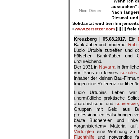
„Wenn ich de
aussuchen“ 
Nico Diener
Nach länger
Diesmal und
Solidarität wird bei ihm jensei
»
www.zersetzer.com
|||| ||| frei
Kreuzberg | 05.08.2017.
Ein
Bankräuber und moderner
Robi
Lucio Urtubia zutreffen und do
Fälscher, Bankräuber und O
unzureichend.
Der 1931 in
Navarra
in ärmliche
von Paris ein kleines
soziales
Inhaber der kleinen Bau-Firma 
tragen eine Referenz zur libert
Lucio Urtubias Leben war
unermüdliche praktische Solida
anarchistische und
subversive
Gruppen mit Geld aus Ban
professionellen Fälschungen 
baute Büchereien und linke
»organisiertem« Material au
Verfolgten
eine Wohnung zu fin
Flucht­hilfe
und notwendige fa