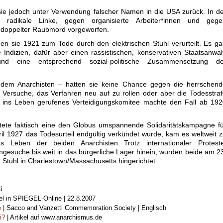
e jedoch unter Verwendung falscher Namen in die USA zurück. In d
 radikale Linke, gegen organisierte Arbeiter*innen und gege
 doppelter Raubmord vorgeworfen.
n sie 1921 zum Tode durch den elektrischen Stuhl verurteilt. Es g
 Indizien, dafür aber einen rassistischen, konservativen Staatsanwal
nd eine entsprechend sozial-politische Zusammensetzung de
zudem Anarchisten – hatten sie keine Chance gegen die herrschend
he Versuche, das Verfahren neu auf zu rollen oder aber die Todesstra
Ein ins Leben gerufenes Verteidigungskomitee machte den Fall ab 19
artete faktisch eine den Globus umspannende Soli­daritätskampagne f
ril 1927 das Todesurteil endgültig verkündet wurde, kam es weltweit 
 Leben der beiden Anarchisten. Trotz internationaler Proteste
ngesuche bis weit in das bürgerliche Lager hinein, wurden beide am 2
 Stuhl in Charlestown/Massachusetts hingerichtet.
i
kel in SPIEGEL-Online | 22.8.2007
e
| Sacco and Vanzetti Commemoration Society | Englisch
i?
| Artikel auf www.anarchismus.de