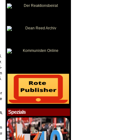
4.
r.
S-
en
5.
r
te
Spezials
A
n
u