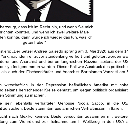
überzeugt, dass ich im Recht bin, und wenn Sie mich
nrichten könnten, und wenn ich zwei weitere Male
en könnte, dann würde ich wieder das tun, was ich
getan habe.*
ünstlers: „Der Setzer Andrea Salsedo sprang am 3. Mai 1920 aus dem 1
 York, nachdem er zuvor stundenlang verhört und gefoltert worden wa
nderer und Anarchist und bei umfangreichen Razzien seitens der U
Brooklyn festgenommen worden. Dieser Fall war Ausdruck des politisch
, als auch der Fischverkäufer und Anarchist Bartolomeo Vanzetti am 
 wirtschaftlich in der Depression befindlichen Amerika mit hohe
nd seitens herrschender Kreise genutzt, um gegen politisch organisier
nnen Stimmung zu machen.
 sein ebenfalls verhafteter Genosse Nicola Sacco, in die US
 zu suchen. Beide stammten aus ärmlichen Verhältnissen in Italien.
Flucht nach Mexiko kennen. Beide versuchten zusammen mit weitere
htung zum Wehrdienst zur Teilnahme am I. Weltkrieg in den USA z