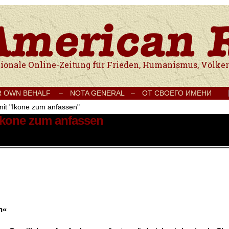
e Onlinezeitung für Frieden, Humanismus, Völkerverständigung und Kul
R OWN BEHALF –
NOTA GENERAL –
ОТ СВОЕГО ИМЕНИ
mit "Ikone zum anfassen"
 Ikone zum anfassen
n«