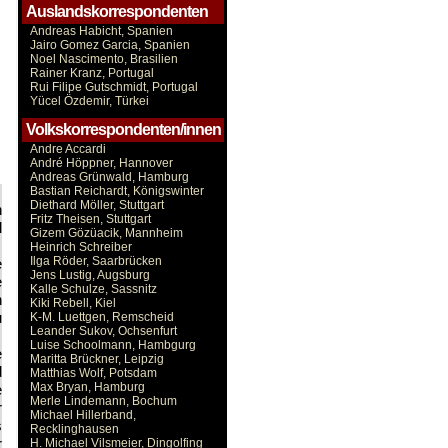
Auslandskorrespondenten
Andreas Habicht, Spanien
Jairo Gomez Garcia, Spanien
Noel Nascimento, Brasilien
Rainer Kranz, Portugal
Rui Filipe Gutschmidt, Portugal
Yücel Özdemir, Türkei
Volkskorrespondenten/innen
Andre Accardi
André Höppner, Hannover
Andreas Grünwald, Hamburg
Bastian Reichardt, Königswinter
Diethard Möller, Stuttgart
h
Fritz Theisen, Stuttgart
l
Gizem Gözüacik, Mannheim
Heinrich Schreiber
Ilga Röder, Saarbrücken
e
Jens Lustig, Augsburg
e
Kalle Schulze, Sassnitz
h
Kiki Rebell, Kiel
u
K-M. Luettgen, Remscheid
Leander Sukov, Ochsenfurt
Luise Schoolmann, Hambgurg
e
Maritta Brückner, Leipzig
d
Matthias Wolf, Potsdam
Max Bryan, Hamburg
e
Merle Lindemann, Bochum
r
Michael Hillerband,
s
Recklinghausen
r
H. Michael Vilsmeier, Dingolfing