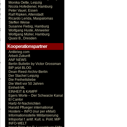
Monika Oette, Leipzig
e
Nicola Hofediener, Hamburg
e
Peter Vauel, Essen
e
Ralf Ripken, Altenstadt
Ricardo Lerida, Maspalomas
r
Steffen Weise
Susanne Fiebig, Hamburg
t
Wolfgang Huste, Ahrweiler
Wolfgang Müller, Hamburg
Quasi B., Dresden
«
Kooperationspartner
Antikrieg.com
Arbeit-Zukunft
ANF NEWS
/
Berlin Bulletin by Victor Grossman
BIP jetzt BLOG
Dean-Reed-Archiv-Berlin
Der Stachel Leipzig
/
Die Freiheitsliebe
Die Welt vor 50 Jahren
Einheit-ML
EINHEIT & KAMPF
Egers Worte – Der Schwarze Kanal
El Cantor
Hartz-IV-Nachrichten
Harald Pflueger international
r
Hosteni – INFO (nur per eMail)
Informationsstelle Militarisierung
Infoportal f. antif. Kult. u. Polit. M/P
INFO-WELT