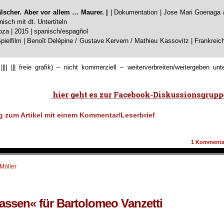
älscher. Aber vor allem … Maurer. |
| Dokumentation | Jose Mari Goenaga 
isch mit dt. Untertiteln
oza | 2015 | spanisch/espagñol
Spielfilm | Benoît Delépine / Gustave Kervern / Mathieu Kassovitz | Frankreic
|||| ||| freie grafik) – nicht kommerziell – weiterverbreiten/weitergeben unt
1
Kommenta
 Möller
assen« für Bartolomeo Vanzetti