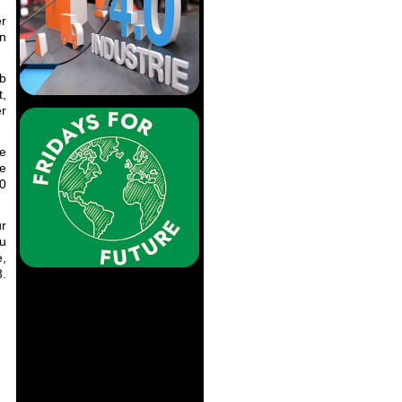
er
n
ab
t,
r
e
fe
20
ür
zu
,
3.