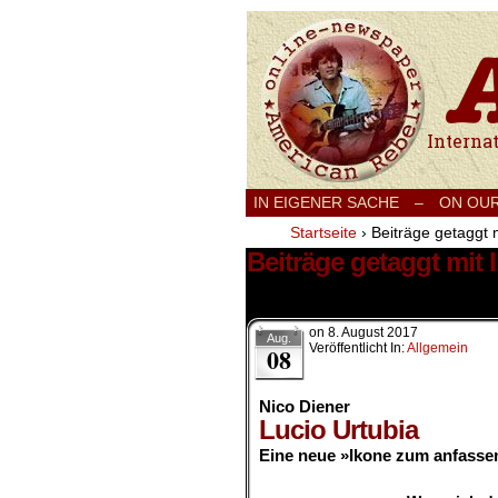
International
IN EIGENER SACHE
–
ON OU
Startseite
›
Beiträge getaggt 
Beiträge getaggt mit
2 Ergebnisse.
on
8. August 2017
Aug.
Veröffentlicht In:
Allgemein
08
Nico Diener
Lucio Urtubia
Eine neue »Ikone zum anfasse
.