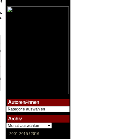
f
.
.
.
f
n
,
e
r
n
Autoren/-innen
Autoren/-
innen
Archiv
Archiv
2001-2015 /
2016