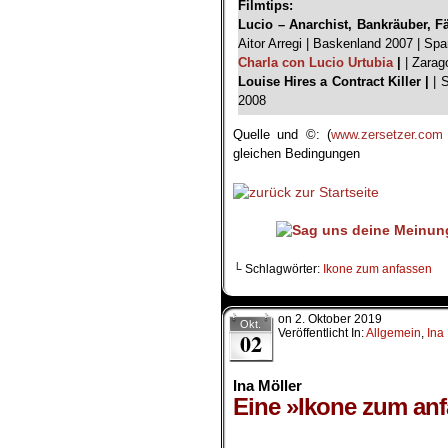
Filmtips:
Lucio – Anarchist, Bankräuber, F
Aitor Arregi | Baskenland 2007 | Span
Charla con Lucio Urtubia
|
| Zarag
Louise Hires a Contract Killer |
| 
2008
Quelle und ©: (
w
ww.zersetzer.com
.
gleichen Bedingungen
└ Schlagwörter:
Ikone zum anfassen
on
2. Oktober 2019
Okt.
Veröffentlicht In:
Allgemein
,
Ina
02
Ina Möller
Eine »Ikone zum anf
.