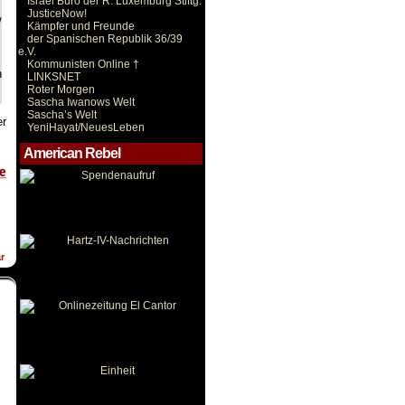
Israel Büro der R. Luxemburg Stiftg.
JusticeNow!
/
Kämpfer und Freunde
der Spanischen Republik 36/39
e.V.
Kommunisten Online †
h
LINKSNET
Roter Morgen
Sascha Iwanows Welt
Sascha’s Welt
er
YeniHayat/NeuesLeben
American Rebel
r