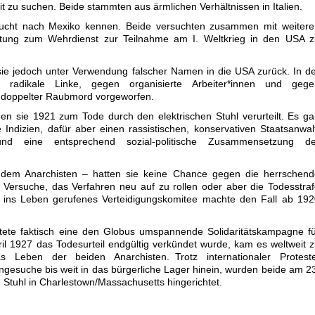
 zu suchen. Beide stammten aus ärmlichen Verhältnissen in Italien.
Flucht nach Mexiko kennen. Beide versuchten zusammen mit weitere
htung zum Wehrdienst zur Teilnahme am I. Weltkrieg in den USA z
e jedoch unter Verwendung falscher Namen in die USA zurück. In d
 radikale Linke, gegen organisierte Arbeiter*innen und gege
 doppelter Raubmord vorgeworfen.
n sie 1921 zum Tode durch den elektrischen Stuhl verurteilt. Es g
 Indizien, dafür aber einen rassistischen, konservativen Staatsanwal
nd eine entsprechend sozial-politische Zusammensetzung de
zudem Anarchisten – hatten sie keine Chance gegen die herrschend
he Versuche, das Verfahren neu auf zu rollen oder aber die Todesstra
Ein ins Leben gerufenes Verteidigungskomitee machte den Fall ab 19
artete faktisch eine den Globus umspannende Soli­daritätskampagne f
ril 1927 das Todesurteil endgültig verkündet wurde, kam es weltweit 
 Leben der beiden Anarchisten. Trotz internationaler Proteste
ngesuche bis weit in das bürgerliche Lager hinein, wurden beide am 2
 Stuhl in Charlestown/Massachusetts hingerichtet.