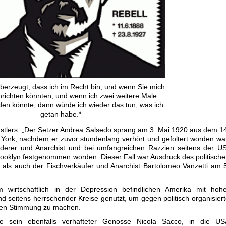
überzeugt, dass ich im Recht bin, und wenn Sie mich
nrichten könnten, und wenn ich zwei weitere Male
en könnte, dann würde ich wieder das tun, was ich
getan habe.*
ünstlers: „Der Setzer Andrea Salsedo sprang am 3. Mai 1920 aus dem 1
 York, nachdem er zuvor stundenlang verhört und gefoltert worden wa
nderer und Anarchist und bei umfangreichen Razzien seitens der U
Brooklyn festgenommen worden. Dieser Fall war Ausdruck des politisch
, als auch der Fischverkäufer und Anarchist Bartolomeo Vanzetti am 
 wirtschaftlich in der Depression befindlichen Amerika mit hohe
nd seitens herrschender Kreise genutzt, um gegen politisch organisier
nnen Stimmung zu machen.
 sein ebenfalls verhafteter Genosse Nicola Sacco, in die US