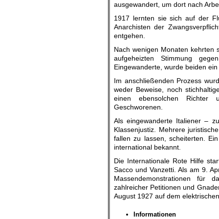
ausgewandert, um dort nach Arbeit
1917 lernten sie sich auf der 
Anarchisten der Zwangsverpflic
entgehen.
Nach wenigen Monaten kehrten si
aufgeheizten Stimmung gegen
Eingewanderte, wurde beiden ein
Im anschließenden Prozess wurde
weder Beweise, noch stichhaltige
einen ebensolchen Richter u
Geschworenen.
Als eingewanderte Italiener – 
Klassenjustiz. Mehrere juristisc
fallen zu lassen, scheiterten. 
international bekannt.
Die Internationale Rote Hilfe st
Sacco und Vanzetti. Als am 9. Ap
Massendemonstrationen für das
zahlreicher Petitionen und Gnade
August 1927 auf dem elektrischen
Informationen