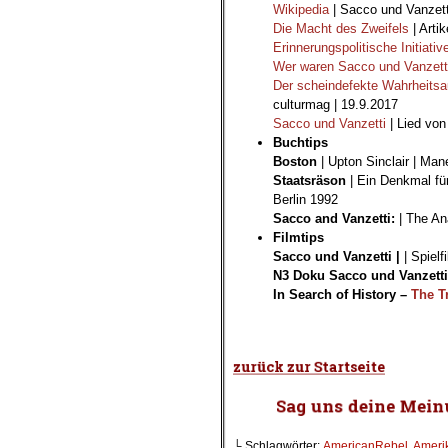
Wikipedia
| Sacco und Vanzett
Die Macht des Zweifels
| Arti
Erinnerungspolitische Initiativ
Wer waren Sacco und Vanzett
Der scheindefekte Wahrheits
culturmag | 19.9.2017
Sacco und Vanzetti
| Lied vo
Buchtips
Boston
| Upton Sinclair | Man
Staatsräson
| Ein Denkmal für
Berlin 1992
Sacco and Vanzetti:
| The Ana
Filmtips
Sacco und Vanzetti |
| Spielf
N3 Doku Sacco und Vanzetti
In Search of History –
The T
.
└ Schlagwörter:
AmericanRebel
,
Ameri