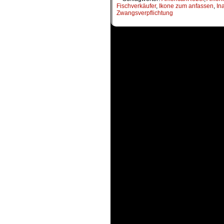
Fischverkäufer
,
Ikone zum anfassen
,
In
Zwangsverpflichtung