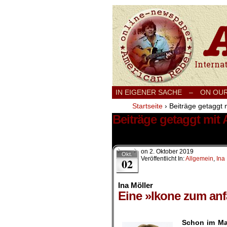
International
IN EIGENER SACHE
–
ON OU
Startseite
›
Beiträge getaggt 
Beiträge getaggt mit
1 Ergebnis.
on
2. Oktober 2019
Okt.
Veröffentlicht In:
Allgemein
,
Ina
02
Ina Möller
Eine »Ikone zum anf
.
Schon im Mai