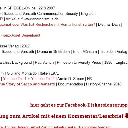
i
kel in SPIEGEL-Online | 22.8.2007
e
| Sacco and Vanzetti Commemoration Society | Englisch
i?
| Artikel auf www.anarchismus.de
automat oder Was hat Recherche mit Romankunst zu tun?
| Dietmar Dath |
n
Franz-Josef Degenhardt
esse Verlag | 2017
 Sacco und Vanzetti | Drama in 15 Bildern | Erich Mühsam | Trotzdem Verlag 
rchist Background | Paul Avrich | Princeton University Press | 1996 | Englis
ilm | Giuliano Montaldo | Italien 1971
|
Youtube Teil 1
+
Youtube Teil 2
| Armin D. Steuer | N3
rue Story of Sacco and Vanzetti
| Documentation | History-Channel 2018
ka
,
Andrea Salsedo
,
Arbeit Zukunft
,
Arbeitslosigkeit
,
Bartolomeo Vanzetti
,