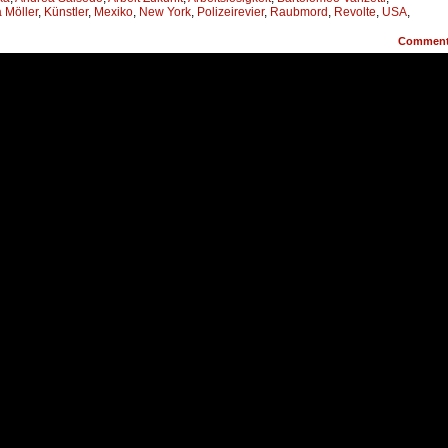
a Möller
,
Künstler
,
Mexiko
,
New York
,
Polizeirevier
,
Raubmord
,
Revolte
,
USA
,
Commen