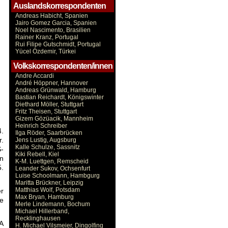
Auslandskorrespondenten
Andreas Habicht, Spanien
Jairo Gomez Garcia, Spanien
Noel Nascimento, Brasilien
Rainer Kranz, Portugal
Rui Filipe Gutschmidt, Portugal
Yücel Özdemir, Türkei
Volkskorrespondenten/innen
Andre Accardi
André Höppner, Hannover
Andreas Grünwald, Hamburg
Bastian Reichardt, Königswinter
Diethard Möller, Stuttgart
Fritz Theisen, Stuttgart
Gizem Gözüacik, Mannheim
Heinrich Schreiber
4.
Ilga Röder, Saarbrücken
r.
Jens Lustig, Augsburg
Kalle Schulze, Sassnitz
S-
Kiki Rebell, Kiel
en
K-M. Luettgen, Remscheid
5.
Leander Sukov, Ochsenfurt
Luise Schoolmann, Hambgurg
Maritta Brückner, Leipzig
Matthias Wolf, Potsdam
r
Max Bryan, Hamburg
te
Merle Lindemann, Bochum
Michael Hillerband,
Recklinghausen
A
H. Michael Vilsmeier, Dingolfing