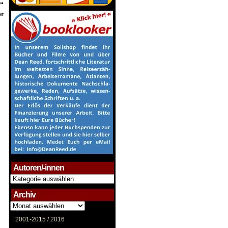
“
r
Autoren/-innen
Autoren/-
innen
Archiv
Archiv
2001-2015 /
2016