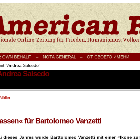
e Onlinezeitung für Frieden, Humanismus, Völkerverständigung und Kul
R OWN BEHALF –
NOTA GENERAL –
ОТ СВОЕГО ИМЕНИ
mit "Andrea Salsedo"
 Andrea Salsedo
 Möller
assen« für Bartolomeo Vanzetti
 dieses Jahres wurde Barttolomeo Vanzetti mit einer «Ikone zu