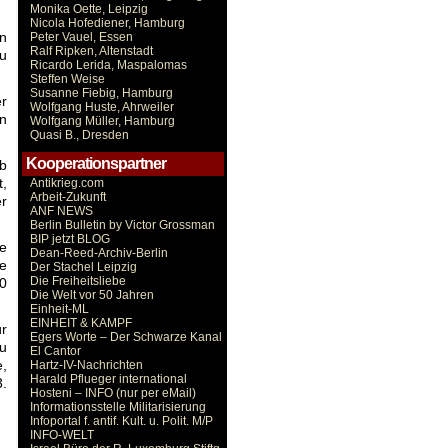
Monika Oette, Leipzig
Nicola Hofediener, Hamburg
n
Peter Vauel, Essen
Ralf Ripken, Altenstadt
u
Ricardo Lerida, Maspalomas
Steffen Weise
Susanne Fiebig, Hamburg
er
Wolfgang Huste, Ahrweiler
n
Wolfgang Müller, Hamburg
Quasi B., Dresden
Kooperationspartner
ab
t,
Antikrieg.com
Arbeit-Zukunft
r
ANF NEWS
Berlin Bulletin by Victor Grossman
BIP jetzt BLOG
e
Dean-Reed-Archiv-Berlin
fe
Der Stachel Leipzig
Die Freiheitsliebe
20
Die Welt vor 50 Jahren
Einheit-ML
EINHEIT & KAMPF
ür
Egers Worte – Der Schwarze Kanal
zu
El Cantor
,
Hartz-IV-Nachrichten
Harald Pflueger international
3.
Hosteni – INFO (nur per eMail)
Informationsstelle Militarisierung
Infoportal f. antif. Kult. u. Polit. M/P
INFO-WELT