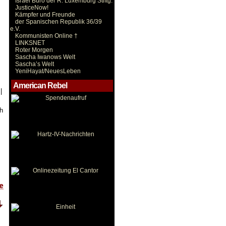
Israel Büro der R. Luxemburg Stiftg.
JusticeNow!
Kämpfer und Freunde
der Spanischen Republik 36/39
e.V.
Kommunisten Online †
LINKSNET
Roter Morgen
Sascha Iwanows Welt
Sascha’s Welt
YeniHayat/NeuesLeben
American Rebel
|
ch