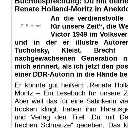
Buchbesprechung: Du mit deine
Renate Holland-Moritz in Anekd
An die verdienstvolle
für unsere Zeit“, die 
F.-B. Habel
Victor 1949 im Volksve
und in der er illustre Autore
Tucholsky, Kleist, Brecht
nachgewachsenen Generation na
mich erinnert, als ich jetzt den 
einer DDR-Autorin in die Hände b
Er könnte gut heißen: „Renate Holl
Moritz – Ein Lesebuch für unsere Ze
Aber weil das für eine Satirikerin vie
trocken klingt, haben ihm Herausg
und Verlag den Titel „Du mit De
frechen Schnauze“ gegeben. Das kl