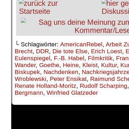
└ Schlagwörter:
AmericanRebel
,
Arbeit Z
Brecht
,
DDR
,
Die tote Else
,
Erich Loest
,
E
Eulenspiegel
,
F.-B. Habel
,
Filmkritik
,
Fran
Wander
,
Goethe
,
Heine
,
Kleist
,
Kultur
,
Ku
Biskupek
,
Nachdenken
,
Nachkriegsjahrz
Wroblewski
,
Peter Ensikat
,
Raimund Sche
Renate Holland-Moritz
,
Rudolf Scharping
Bergmann
,
Winfried Glatzeder