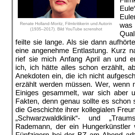
Eul
Eule
Renate Holland-Moritz, Filmkritikerin und Autorin
was 
(1935–2017). Bild YouTube screnshot
Qual
feilte sie lange. Als sie dann aufhörte
eine angenehme Entlastung. Kurz n
rief sie mich Anfang April an und er
ich, ich hätte alles schon erzählt, 
Anekdoten ein, die ich nicht aufgesc
erzählt werden müssen. Wer, wenn ni
Einiges gesammelt, war sich aber u
Fakten, denn genau sollte es schon 
die Geschichte ihrer kollegialen Fre
„Schwarzwaldklinik“- und „Traumsc
Rademann, der ein Hungerkünstler w
Fünfzigern bei der BZ am Abend arb