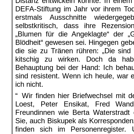
Distanz entwickeln konnte. In einem 
DEFA-Stiftung im Jahr vor ihrem To
erstmals Ausschnitte wiedergege
selbstkritisch, dass ihre Rezensi
„Blumen für die Angeklagte“ der „
Blödheit“ gewesen sei. Hingegen gebe 
die sie zu Tränen rühren: „Die sin
kitschig zu wirken. Doch da ha
Behauptung bei der Hand: Ich beha
sind resistent. Wenn ich heule, war 
ich nicht.
“ Wir finden hier Briefwechsel mit de
Loest, Peter Ensikat, Fred Wand
Freundinnen wie Berta Waterstradt 
Sie, auch Biskupek als Korrespondenz
finden sich im Personenregister. 