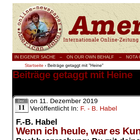
Internationale Onlinezeitung für Frieden
IN EIGENER SACHE
–
ON OUR OWN BEHALF –
NOTA
Startseite
›
Beiträge getaggt mit "Heine"
Beiträge getaggt mit Heine
1 Ergebnis.
on
11. Dezember 2019
Dez.
11
Veröffentlicht In:
F. - B. Habel
F.-B. Habel
Wenn ich heule, war es Kun