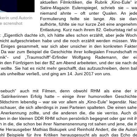
aktuellen Filmkritiken, die Rubrik „Kino-Eule“ 
Satire-Magazin Eulenspiegel, schrieb sie – wa
niemand ahnte – oft unter Qualen. An jede
kerin und Autorin
Formulierung feilte sie lange. Als sie dan
e screnshot
aufhörte, fühlte sie nur kurze Zeit eine angeneh
Entlastung. Kurz nach ihrem 82. Geburtstag rief s
: „Eigentlich dachte ich, ich hätte alles schon erzählt, aber jede Woc
h nicht aufgeschrieben habe und die noch erzählt werden müssen. We
n Einiges gesammelt, war sich aber unsicher in den konkreten Fakte
 Da war zum Beispiel die Geschichte ihrer kollegialen Freundschaft m
inik“- und „Traumschiff“-Erfinder Wolfgang Rademann, der ei
 in den Fünfzigern bei der BZ am Abend arbeiteten, und der sie nach d
wollte. Sie hat es nicht mehr geschafft, das aufzuschreiben, denn ba
als unheilbar verließ, und ging am 14. Juni 2017 von uns.
„Lesebuch“ auch mit Filmen, denn obwohl RHM als eine der i
atirikerinnen Erfolg hatte – einige ihrer humorvollen Geschichte
ldschirm lebendig – war sie vor allem als „Kino-Eule“ legendär. Na
Zuschauer, die sich allerdings in zwei Parteien spalteten. Die einen sah
nerkennung zollte, und die anderen die, die sie verriss. Auch di
en in der kleinen DDR RHM schon persönlich begegnet oder gar mit i
ch in die, die schon bei ihrer Namensnennung rot sahen und jene, die i
Die Herausgeber Mathias Biskupek und Reinhold Andert, die die Autor
hl Beispiele für ihre Kritiken herausgesucht als auch das Echo d