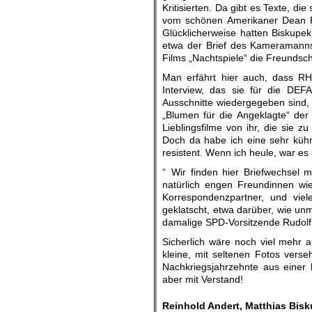
Kritisierten. Da gibt es Texte, di
vom schönen Amerikaner Dean R
Glücklicherweise hatten Biskupe
etwa der Brief des Kameramanns
Films „Nachtspiele“ die Freundsch
Man erfährt hier auch, dass RH
Interview, das sie für die DEF
Ausschnitte wiedergegeben sind, e
„Blumen für die Angeklagte“ der
Lieblingsfilme von ihr, die sie z
Doch da habe ich eine sehr küh
resistent. Wenn ich heule, war es 
“ Wir finden hier Briefwechsel m
natürlich engen Freundinnen wie
Korrespondenzpartner, und viel
geklatscht, etwa darüber, wie unm
damalige SPD-Vorsitzende Rudolf
Sicherlich wäre noch viel mehr 
kleine, mit seltenen Fotos vers
Nachkriegsjahrzehnte aus einer
aber mit Verstand!
Reinhold Andert, Matthias Bis