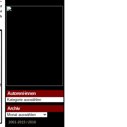
-
r
er
h
Autoren/-innen
Autoren/-
innen
Archiv
Archiv
2001-2015 /
2016