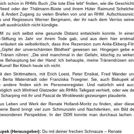
e sich schon in RHMs Buch „Die tote Else lebt“ finden, wie die Geschich
eed oder der Thälmann-Büste und ihrem Hüter Raimund Schelcher
k & Andert Zugang zu vielen Briefen von und an RHM. Aufschlussrei
 und Regisseurs Werner Bergmann, der ihr nach dem Verriss seine
aft ausdrücklich nicht kündigte.
M zu sich selbst eine gesunde Distanz entwickeln konnte. In eine
A-Stiftung im Jahr vor ihrem Tode gab, und aus dem hier erstmal
rläutert sie selbstkritisch, dass ihre Rezension zum Anita-Ekberg-Fi
 „Gipfel der unverschämten Blödheit“ gewesen sei. Hingegen gebe 
u Tränen rühren: „Die sind manchmal in der Gefahr, kitschig zu wirke
ne Behauptung bei der Hand: Ich behaupte, meine Tränendrüsen sin
Kunst! Bei Kitsch heule ich nicht.
it den Strittmatters, mit Erich Loest, Peter Ensikat, Fred Wander u
 Berta Waterstradt oder Franziska Troegner. Sie, auch Biskupek a
e andere finden sich im Personenregister. Und natürlich wird auc
öglich sich Winfried Glatzeder als RHMs Talkgast verhielt, oder wie d
 Scharping mit ihr und Pascal de Wroblewski gezwungen plauderte.
aus Leben und Werk der Renate Holland-Moritz zu finden, aber dies
ehene Band bringt viel zum Schmunzeln und Nachdenken, ein Bild d
 besonderen Perspektive. In der DDR konnte man durchaus lachen 
kupek (Herausgeber):
Du mit deiner frechen Schnauze – Renate