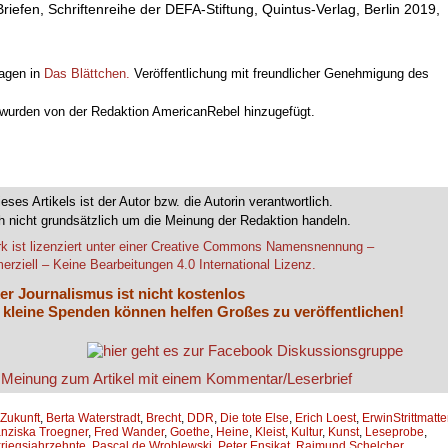
riefen, Schriftenreihe der DEFA-Stiftung, Quintus-Verlag, Berlin 2019,
Tagen in
Das Blättchen.
Veröffentlichung mit freundlicher Genehmigung des
n wurden von der Redaktion AmericanRebel hinzugefügt.
ieses Artikels ist der Autor bzw. die Autorin verantwortlich.
 nicht grundsätzlich um die Meinung der Redaktion handeln.
k ist lizenziert unter einer Creative Commons Namensnennung –
rziell – Keine Bearbeitungen 4.0 International Lizenz.
er Journalismus ist nicht kostenlos
 kleine Spenden können helfen Großes zu veröffentlichen!
 Zukunft
,
Berta Waterstradt
,
Brecht
,
DDR
,
Die tote Else
,
Erich Loest
,
ErwinStrittmatte
anziska Troegner
,
Fred Wander
,
Goethe
,
Heine
,
Kleist
,
Kultur
,
Kunst
,
Leseprobe
,
riegsjahrzehnte
,
Pascal de Wroblewski
,
Peter Ensikat
,
Raimund Schelcher
,