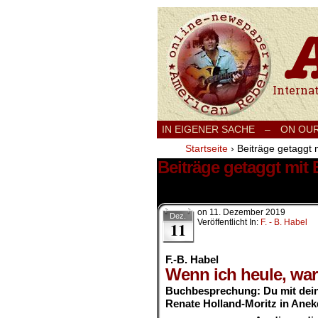
International
IN EIGENER SACHE
–
ON OU
Startseite
›
Beiträge getaggt m
Beiträge getaggt mit 
1 Ergebnis.
on
11. Dezember 2019
Dez.
Veröffentlicht In:
F. - B. Habel
11
F.-B. Habel
Wenn ich heule, war
Buchbesprechung: Du mit dein
Renate Holland-Moritz in Anek