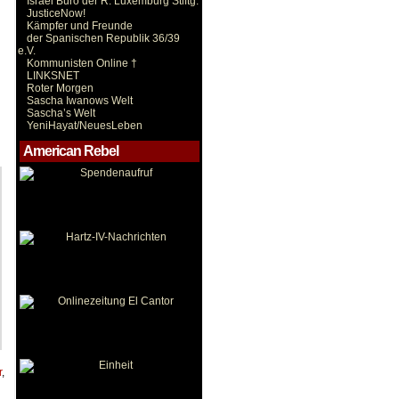
Israel Büro der R. Luxemburg Stiftg.
JusticeNow!
Kämpfer und Freunde
der Spanischen Republik 36/39
e.V.
Kommunisten Online †
LINKSNET
Roter Morgen
Sascha Iwanows Welt
Sascha’s Welt
YeniHayat/NeuesLeben
American Rebel
r
,