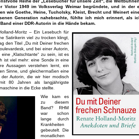
enstvolle Reihe der „Lesebücher für unsere Zeit“, die Weltbühnen
er Victor 1949 im Volksverlag Weimar begründete, und in der e
oren wie Goethe, Heine, Tucholsky, Kleist, Brecht und Weinert ein
enen Generation nahebrachte, fühlte ich mich erinnert, als ic
 Band einer DDR-Autorin in die Hände bekam.
Holland-Moritz – Ein Lesebuch für
e Satirikerin viel zu trocken klingt,
g den Titel „Du mit Deiner frechen
ulevardesk, und bei einer Autorin,
 eine „Klatschtante“ zu sein, ist es
h ist viel mehr: eine Sonde in eine
re Aussagen verstehen lernt, ein
ten Sinne, und gleichermaßen eine
 der Autorin, die wir hier modisch
 80 Jahren als langjährigste
maschine in die Ecke stellte.
Wie kam es
zu diesem
Band? RHM
war schon
lange durch
Krankheiten
gebeutelt. Die
monatlichen