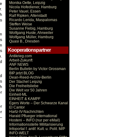
Monika Oette, Leipzig
te
Nicola Hofediener, Hamburg
.
Peter Vauel, Essen
ch
Ralf Ripken, Altenstadt
s
Ricardo Lerida, Maspalomas
Steffen Weise
Susanne Fiebig, Hamburg
Wolfgang Huste, Ahrweiler
m
Wolfgang Müller, Hamburg
s
Quasi B., Dresden
lm
Kooperationspartner
es
n.
Antikrieg.com
Arbeit-Zukunft
d
ANF NEWS
Berlin Bulletin by Victor Grossman
BIP jetzt BLOG
nd
Dean-Reed-Archiv-Berlin
ls
Der Stachel Leipzig
Die Freiheitsliebe
h
Die Welt vor 50 Jahren
er
Einheit-ML
EINHEIT & KAMPF
Egers Worte – Der Schwarze Kanal
er
El Cantor
er
Hartz-IV-Nachrichten
Harald Pflueger international
–
Hosteni – INFO (nur per eMail)
Informationsstelle Militarisierung
Infoportal f. antif. Kult. u. Polit. M/P
INFO-WELT