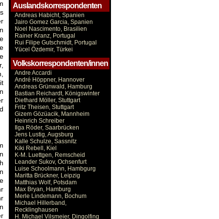
im
Auslandskorrespondenten
s
Andreas Habicht, Spanien
r
Jairo Gomez Garcia, Spanien
Noel Nascimento, Brasilien
n
Rainer Kranz, Portugal
me
Rui Filipe Gutschmidt, Portugal
ie
Yücel Özdemir, Türkei
he
Volkskorrespondenten/innen
r,
Andre Accardi
n,
André Höppner, Hannover
it
Andreas Grünwald, Hamburg
n
Bastian Reichardt, Königswinter
er
Diethard Möller, Stuttgart
Fritz Theisen, Stuttgart
ld
Gizem Gözüacik, Mannheim
Heinrich Schreiber
Ilga Röder, Saarbrücken
Jens Lustig, Augsburg
Kalle Schulze, Sassnitz
m
Kiki Rebell, Kiel
n
K-M. Luettgen, Remscheid
Leander Sukov, Ochsenfurt
ch
Luise Schoolmann, Hambgurg
en
Maritta Brückner, Leipzig
e
Matthias Wolf, Potsdam
hr
Max Bryan, Hamburg
Merle Lindemann, Bochum
hr
Michael Hillerband,
in
Recklinghausen
er
H. Michael Vilsmeier, Dingolfing