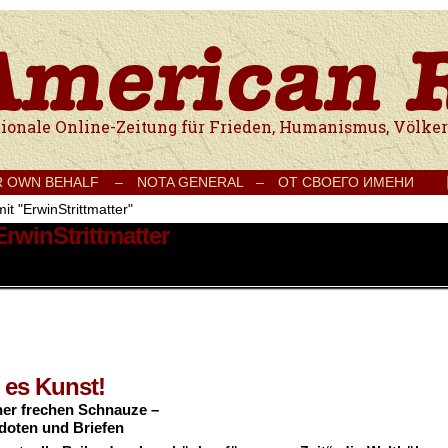
e Onlinezeitung für Frieden, Humanismus, Völkerverständigung und Kul
R OWN BEHALF –
NOTA GENERAL –
ОТ СВОЕГО ИМЕНИ
it "ErwinStrittmatter"
ErwinStrittmatter
 es Kunst!
er frechen Schnauze –
doten und Briefen