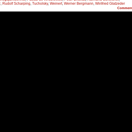
z
,
Rudolf Scharping
,
Tucholsky
,
Weinert
,
Werner Bergmann
,
Winfried Glatzeder
Commen