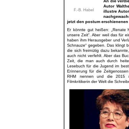
An die verdi
Autor Walth
F.-B. Habel
illustre Aut
nachgewachs
jetzt den postum erschienenen
Er könnte gut heißen: „Renate 
unsere Zeit“. Aber weil das für ein
haben ihm Herausgeber und Verla
Schnauze“ gegeben. Das klingt bo
die sich freimütig dazu bekannte,
auch nicht verfehlt. Aber das Buc
Zeit, die man auch durch heite
Lesebuch für die Jugend im bes
Erinnerung für die Zeitgenossen
RHM nennen und die 2015 mit
Filmkritikerin der Welt die Schreib