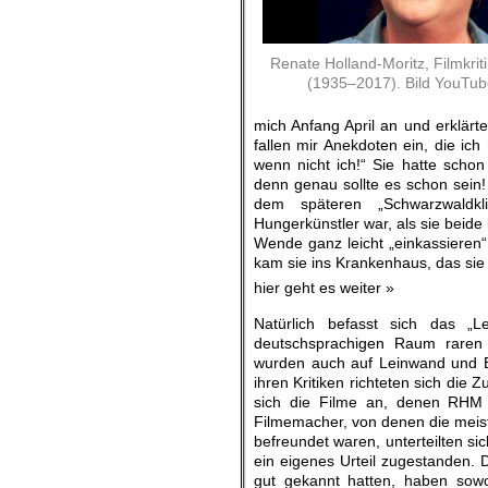
Renate Holland-Moritz, Filmkriti
(1935–2017). Bild YouTub
mich Anfang April an und erklärte
fallen mir Anekdoten ein, die ic
wenn nicht ich!“ Sie hatte scho
denn genau sollte es schon sein!
dem späteren „Schwarzwaldkl
Hungerkünstler war, als sie beide
Wende ganz leicht „einkassieren“ 
kam sie ins Krankenhaus, das sie 
hier geht es weiter »
Natürlich befasst sich das 
deutschsprachigen Raum raren S
wurden auch auf Leinwand und Bi
ihren Kritiken richteten sich die 
sich die Filme an, denen RHM A
Filmemacher, von denen die meist
befreundet waren, unterteilten si
ein eigenes Urteil zugestanden. 
gut gekannt hatten, haben sowo