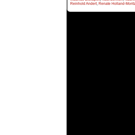
Reinhold Andert
,
Renate Holland-Morit