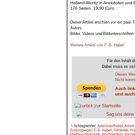
Holland-Moritz in Anekdoten und B
176 Seiten, 19,90 Euro.
.
Dieser Artikel erschien vor ein paar 
Autors.
Bilder, Videos und Bildunterschrifte
.
Weitere Artikel von F.-B. Habel
.
Für den Inhalt d
Dabei muss es sich
Dieses Wer
Nicht komme
Auch link
und auch
└ Schlagwörter:
AmericanRebel
,
Arbeit
Eulenspiegel
,
F.-B. Habel
,
Filmkritik
,
Fr
Matthias Biskupek
,
Nachdenken
,
Nachk