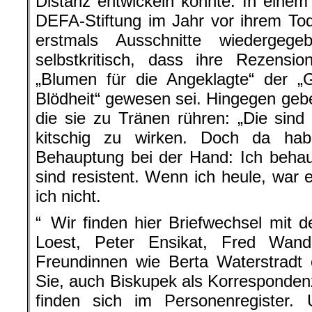
Distanz entwickeln konnte. In einem 
DEFA-Stiftung im Jahr vor ihrem To
erstmals Ausschnitte wiedergege
selbstkritisch, dass ihre Rezensi
„Blumen für die Angeklagte“ der „
Blödheit“ gewesen sei. Hingegen gebe 
die sie zu Tränen rühren: „Die sin
kitschig zu wirken. Doch da ha
Behauptung bei der Hand: Ich beha
sind resistent. Wenn ich heule, war 
ich nicht.
“ Wir finden hier Briefwechsel mit de
Loest, Peter Ensikat, Fred Wand
Freundinnen wie Berta Waterstradt 
Sie, auch Biskupek als Korrespondenz
finden sich im Personenregister. 