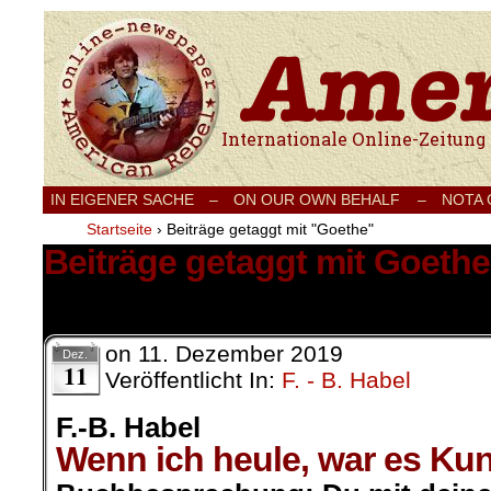
Internationale Onlinezeitung für Frieden
IN EIGENER SACHE
–
ON OUR OWN BEHALF –
NOTA
Startseite
›
Beiträge getaggt mit "Goethe"
Beiträge getaggt mit Goethe
1 Ergebnis.
on
11. Dezember 2019
Dez.
11
Veröffentlicht In:
F. - B. Habel
F.-B. Habel
Wenn ich heule, war es Kun