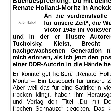
Buchbesprechung: Du mit deine
Renate Holland-Moritz in Anekd
An die verdienstvolle
für unsere Zeit“, die 
F.-B. Habel
Victor 1949 im Volksve
und in der er illustre Autore
Tucholsky, Kleist, Brecht
nachgewachsenen Generation na
mich erinnert, als ich jetzt den 
einer DDR-Autorin in die Hände b
Er könnte gut heißen: „Renate Holl
Moritz – Ein Lesebuch für unsere Ze
Aber weil das für eine Satirikerin vie
trocken klingt, haben ihm Herausg
und Verlag den Titel „Du mit De
frechen Schnauze“ gegeben. Das kl