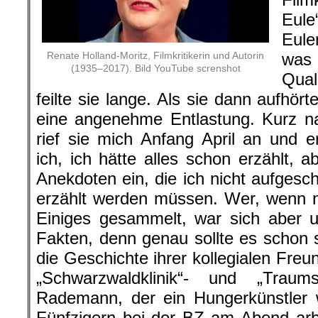
Eul
Eule
Renate Holland-Moritz, Filmkritikerin und Autorin
was 
(1935–2017). Bild YouTube screnshot
Qual
feilte sie lange. Als sie dann aufhörte
eine angenehme Entlastung. Kurz n
rief sie mich Anfang April an und er
ich, ich hätte alles schon erzählt, 
Anekdoten ein, die ich nicht aufgesc
erzählt werden müssen. Wer, wenn ni
Einiges gesammelt, war sich aber u
Fakten, denn genau sollte es schon 
die Geschichte ihrer kollegialen Fre
„Schwarzwaldklinik“- und „Traumsc
Rademann, der ein Hungerkünstler w
Fünfzigern bei der BZ am Abend arb