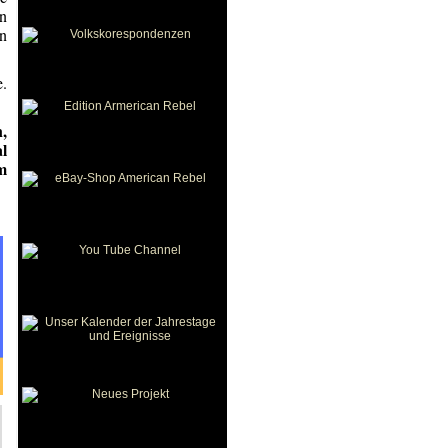
in
en
e.
,
l
m