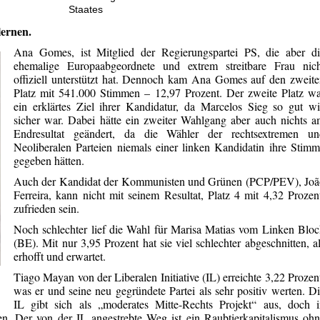
Staates
lernen.
Ana Gomes, ist Mitglied der Regierungspartei PS, die aber di
ehemalige Europaabgeordnete und extrem streitbare Frau nich
offiziell unterstützt hat. Dennoch kam Ana Gomes auf den zweit
Platz mit 541.000 Stimmen – 12,97 Prozent. Der zweite Platz w
ein erklärtes Ziel ihrer Kandidatur, da Marcelos Sieg so gut w
sicher war. Dabei hätte ein zweiter Wahlgang aber auch nichts 
Endresultat geändert, da die Wähler der rechtsextremen un
Neoliberalen Parteien niemals einer linken Kandidatin ihre Stim
gegeben hätten.
Auch der Kandidat der Kommunisten und Grünen (PCP/PEV), Joã
Ferreira, kann nicht mit seinem Resultat, Platz 4 mit 4,32 Prozen
zufrieden sein.
Noch schlechter lief die Wahl für Marisa Matias vom Linken Blo
(BE). Mit nur 3,95 Prozent hat sie viel schlechter abgeschnitten, a
erhofft und erwartet.
Tiago Mayan von der Liberalen Initiative (IL) erreichte 3,22 Prozen
was er und seine neu gegründete Partei als sehr positiv werten. D
IL gibt sich als „moderates Mitte-Rechts Projekt“ aus, doch i
en. Der von der IL angestrebte Weg ist ein Raubtierkapitalismus oh