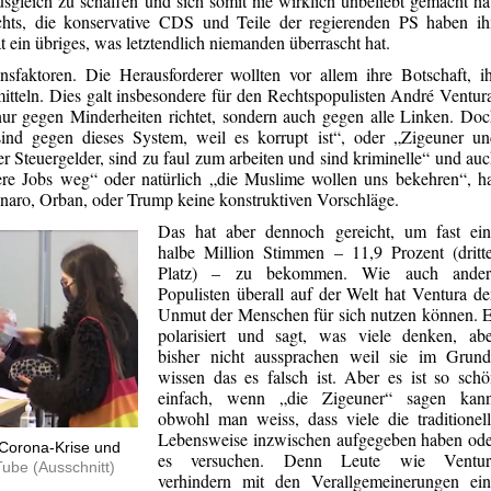
sgleich zu schaffen und sich somit nie wirklich unbeliebt gemacht ha
chts, die konservative CDS und Teile der regierenden PS haben ih
at ein übriges, was letztendlich niemanden überrascht hat.
nsfaktoren. Die Herausforderer wollten vor allem ihre Botschaft, i
mitteln. Dies galt insbesondere für den Rechtspopulisten André Ventur
nur gegen Minderheiten richtet, sondern auch gegen alle Linken. Do
nd gegen dieses System, weil es korrupt ist“, oder „Zigeuner un
r Steuergelder, sind zu faul zum arbeiten und sind kriminelle“ und au
re Jobs weg“ oder natürlich „die Muslime wollen uns bekehren“, h
onaro, Orban, oder Trump keine konstruktiven Vorschläge.
Das hat aber dennoch gereicht, um fast ein
halbe Million Stimmen – 11,9 Prozent (dritt
Platz) – zu bekommen. Wie auch ander
Populisten überall auf der Welt hat Ventura d
Unmut der Menschen für sich nutzen können. 
polarisiert und sagt, was viele denken, abe
bisher nicht aussprachen weil sie im Grund
wissen das es falsch ist. Aber es ist so sch
einfach, wenn „die Zigeuner“ sagen kann
obwohl man weiss, dass viele die traditionel
Lebensweise inzwischen aufgegeben haben ode
z Corona-Krise und
es versuchen. Denn Leute wie Ventur
Tube (Ausschnitt)
verhindern mit den Verallgemeinerungen ein