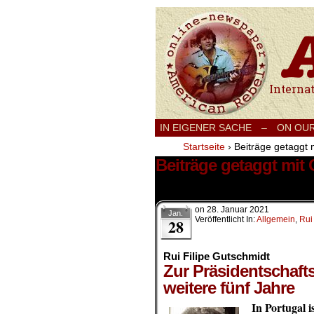
International
IN EIGENER SACHE
–
ON OU
Startseite
›
Beiträge getaggt 
Beiträge getaggt mit
1 Ergebnis.
on
28. Januar 2021
Jan.
Veröffentlicht In:
Allgemein
,
Rui
28
Rui Filipe Gutschmidt
Zur Präsidentschafts
weitere fünf Jahre
In Portugal 