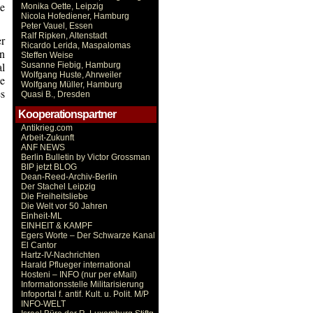
ne
Monika Oette, Leipzig
Nicola Hofediener, Hamburg
Peter Vauel, Essen
Ralf Ripken, Altenstadt
r
Ricardo Lerida, Maspalomas
in
Steffen Weise
al
Susanne Fiebig, Hamburg
Wolfgang Huste, Ahrweiler
ie
Wolfgang Müller, Hamburg
es
Quasi B., Dresden
Kooperationspartner
Antikrieg.com
Arbeit-Zukunft
ANF NEWS
Berlin Bulletin by Victor Grossman
BIP jetzt BLOG
Dean-Reed-Archiv-Berlin
Der Stachel Leipzig
Die Freiheitsliebe
Die Welt vor 50 Jahren
Einheit-ML
EINHEIT & KAMPF
Egers Worte – Der Schwarze Kanal
El Cantor
Hartz-IV-Nachrichten
Harald Pflueger international
Hosteni – INFO (nur per eMail)
Informationsstelle Militarisierung
Infoportal f. antif. Kult. u. Polit. M/P
INFO-WELT