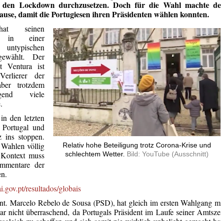
n den Lockdown durchzusetzen. Doch für die Wahl machte de
ause, damit die Portugiesen ihren Präsidenten wählen konnten.
hat seinen
en in einer
 untypischen
gewählt. Der
st Ventura ist
Verlierer der
ber trotzdem
regend viele
.
n den letzten
 Portugal und
 ins stoppen.
Wahlen völlig
Relativ hohe Beteiligung trotz Corona-Krise und
 Kontext muss
schlechtem Wetter.
Bild: YouTube (Ausschnitt)
mmentare der
en.
.gov.pt/resultados/globais
dent. Marcelo Rebelo de Sousa (PSD), hat gleich im ersten Wahlgang m
 nicht überraschend, da Portugals Präsident im Laufe seiner Amtsze