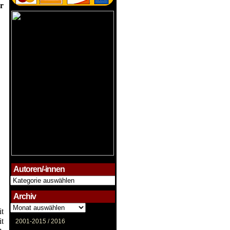
r
Autoren/-innen
Autoren/-
innen
Archiv
Archiv
it
it
2001-2015 /
2016