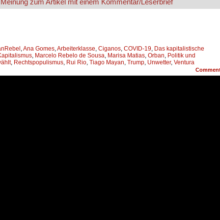
anRebel
,
Ana Gomes
,
Arbeiterklasse
,
Ciganos
,
COVID-19
,
Das kapitalistische
Kapitalismus
,
Marcelo Rebelo de Sousa
,
Marisa Matias
,
Orban
,
Politik und
ählt
,
Rechtspopulismus
,
Rui Rio
,
Tiago Mayan
,
Trump
,
Unwetter
,
Ventura
Commen