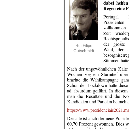
dabei helfe
Regen eine P
Portugal 
Präsident
vollkommen
Zeit wieder
Rechtspopuli
der grosse 
Rui Filipe
Wahl, der a
Gutschmidt
besorgniser
Stimmen hatte
Nach der ungewöhnlichen Kälte i
Wochen zog ein Sturmtief über
brachte die Wahlkampagne ganz
Schon der Lockdown hatte diese 
ad absurdum geführt. In diesem
man die Resultate und die Ko
Kandidaten und Parteien betracht
https://www.presidenciais2021.mai
Der alte ist auch der neue Präsi
60,70 Prozent gewonnen. Dies war