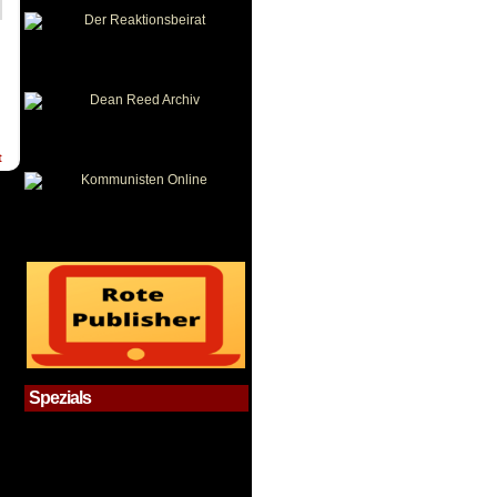
t
Spezials