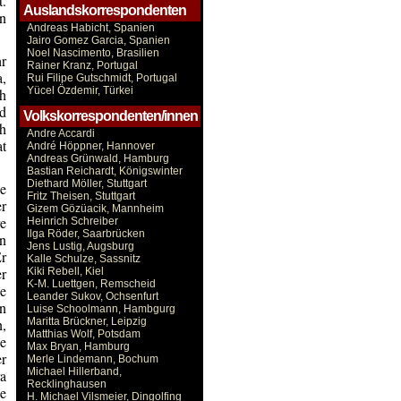
t.
Auslandskorrespondenten
n
Andreas Habicht, Spanien
Jairo Gomez Garcia, Spanien
Noel Nascimento, Brasilien
hr
Rainer Kranz, Portugal
a,
Rui Filipe Gutschmidt, Portugal
Yücel Özdemir, Türkei
ch
d
Volkskorrespondenten/innen
ch
Andre Accardi
at
André Höppner, Hannover
Andreas Grünwald, Hamburg
Bastian Reichardt, Königswinter
Diethard Möller, Stuttgart
e
Fritz Theisen, Stuttgart
er
Gizem Gözüacik, Mannheim
e
Heinrich Schreiber
Ilga Röder, Saarbrücken
en
Jens Lustig, Augsburg
Er
Kalle Schulze, Sassnitz
r
Kiki Rebell, Kiel
K-M. Luettgen, Remscheid
e
Leander Sukov, Ochsenfurt
ön
Luise Schoolmann, Hambgurg
,
Maritta Brückner, Leipzig
Matthias Wolf, Potsdam
le
Max Bryan, Hamburg
r
Merle Lindemann, Bochum
Michael Hillerband,
a
Recklinghausen
e
H. Michael Vilsmeier, Dingolfing