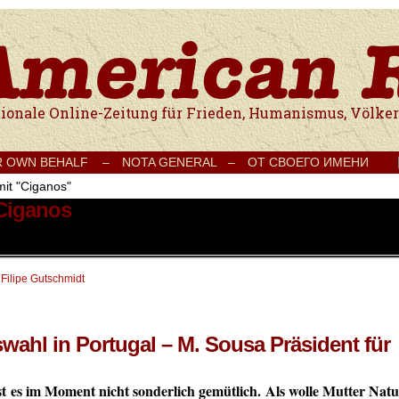
e Onlinezeitung für Frieden, Humanismus, Völkerverständigung und Kul
R OWN BEHALF –
NOTA GENERAL –
ОТ СВОЕГО ИМЕНИ
mit "Ciganos"
 Ciganos
 Filipe Gutschmidt
wahl in Portugal – M. Sousa Präsident für
ist es im Moment nicht sonderlich gemütlich. Als wolle Mutter Nat