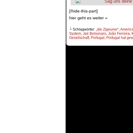
[/hide-this-part]
hier geht es weiter »
└ Schlagwörter:
„die Zigeuner“
,
Americ
System
,
Jaír Bolsonaro
,
João Ferreira
,
Gesellschaft
,
Portugal
,
Portugal hat gew