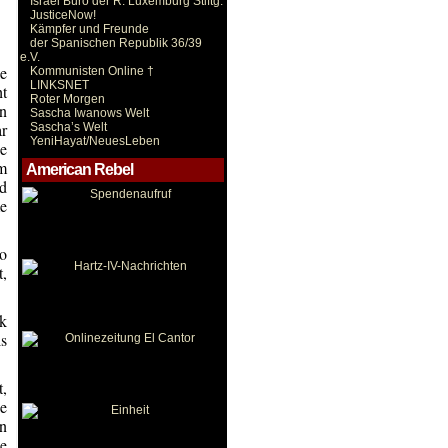
Israel Büro der R. Luxemburg Stiftg.
JusticeNow!
Kämpfer und Freunde
der Spanischen Republik 36/39
e.V.
e
Kommunisten Online †
LINKSNET
t
Roter Morgen
en
Sascha Iwanows Welt
ar
Sascha’s Welt
YeniHayat/NeuesLeben
ie
am
American Rebel
d
me
o
t,
ck
ls
t,
ie
n
ne