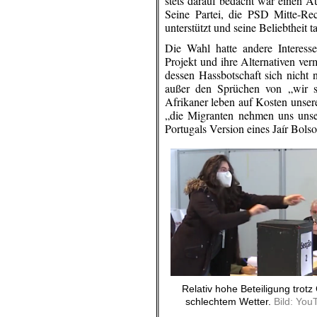
stets darauf bedacht war einen Au
Seine Partei, die PSD Mitte-Re
unterstützt und seine Beliebtheit t
Die Wahl hatte andere Interesse
Projekt und ihre Alternativen ver
dessen Hassbotschaft sich nicht 
außer den Sprüchen von „wir si
Afrikaner leben auf Kosten unsere
„die Migranten nehmen uns unse
Portugals Version eines Jaír Bols
Relativ hohe Beteiligung trot
schlechtem Wetter.
Bild: You