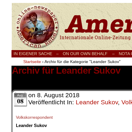
Internationale Onlinezeitung für Frieden
IN EIGENER SACHE
–
ON OUR OWN BEHALF –
NOTA
Startseite
›
Archiv für die Kategorie "Leander Sukov"
Archiv für Leander Sukov
2 Ergebnisse.
on
8. August 2018
Aug.
08
Veröffentlicht In:
Leander Sukov
,
Vol
Volkskorrespondent
Leander Sukov
.