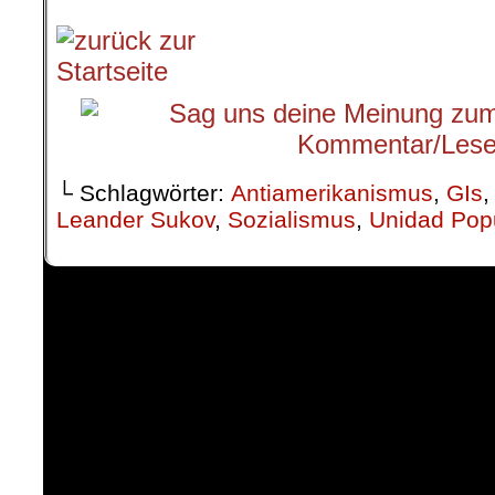
└ Schlagwörter:
Antiamerikanismus
,
GIs
Leander Sukov
,
Sozialismus
,
Unidad Pop