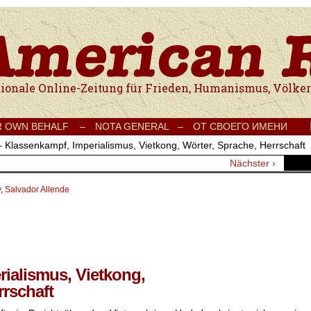
e Onlinezeitung für Frieden, Humanismus, Völkerverständigung und Kul
R OWN BEHALF –
NOTA GENERAL –
ОТ СВОЕГО ИМЕНИ
– Klassenkampf, Imperialismus, Vietkong, Wörter, Sprache, Herrschaft
Nächster ›
v
,
Salvador Allende
ialismus, Vietkong,
rrschaft