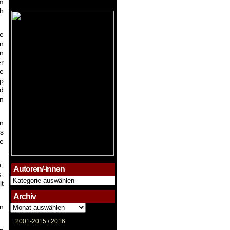
em
h
he
on
en
r
e
pp
nd
en
n
ts
ie
a,
Autoren/-innen
-
Autoren/-
lt
innen
Archiv
Archiv
n
2001-2015 /
2016