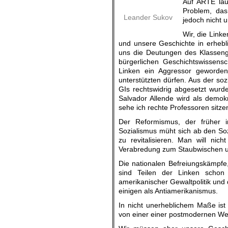
Auf ARTE läu
Problem, das
Leander Sukov
jedoch nicht
Wir, die Link
und unsere Geschichte in erhebli
uns die Deutungen des Klassenge
bürgerlichen Geschichtswissens
Linken ein Aggressor geworden,
unterstützten dürfen. Aus der so
GIs rechtswidrig abgesetzt wurde
Salvador Allende wird als demokra
sehe ich rechte Professoren sitze
Der Reformismus, der früher 
Sozialismus müht sich ab den Sozi
zu revitalisieren. Man will nic
Verabredung zum Staubwischen u
Die nationalen Befreiungskämpfe, 
sind Teilen der Linken schon 
amerikanischer Gewaltpolitik und 
einigen als Antiamerikanismus.
In nicht unerheblichem Maße is
von einer einer postmodernen Wel