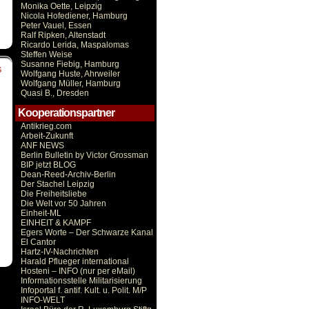
Monika Oette, Leipzig
Nicola Hofediener, Hamburg
Peter Vauel, Essen
Ralf Ripken, Altenstadt
Ricardo Lerida, Maspalomas
Steffen Weise
Susanne Fiebig, Hamburg
S
Wolfgang Huste, Ahrweiler
Wolfgang Müller, Hamburg
Quasi B., Dresden
Kooperationspartner
Antikrieg.com
Arbeit-Zukunft
ANF NEWS
Berlin Bulletin by Victor Grossman
BIP jetzt BLOG
Dean-Reed-Archiv-Berlin
Der Stachel Leipzig
Die Freiheitsliebe
Die Welt vor 50 Jahren
Einheit-ML
EINHEIT & KAMPF
Egers Worte – Der Schwarze Kanal
El Cantor
Hartz-IV-Nachrichten
Harald Pflueger international
Hosteni – INFO (nur per eMail)
Informationsstelle Militarisierung
Infoportal f. antif. Kult. u. Polit. M/P
INFO-WELT