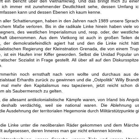
ft ein Bericht über den Vietnamkrieg. Und das bringt mich zu ein
 ich immer mit zunehmender Deutlichkeit sehe, dessen Umfang ic
 umfassen kann und dessen Ebenen ich kaum kenne.
en aller Schattierungen, haben in den Jahren nach 1989 unsere Sprac
chem Maße verloren. Bis in die radikale Linke hinein haben viele v
gners, des westlichen Imperialismus und, resp. oder, der westlich
chaft übernommen. Aus dem Vietkong ist auch in großen Teilen de
 der demokratiefeindlich agiert hat und den die Linke nicht hätt
zialistischen Regierung der Kleinstnation Grenada, die von einem Tru
, ist ein Haufen irrer Kiffer geworden. Selbst die Unidad Popular u
tischer Sozialist in Frage gestellt. All über all auf den Diskursspitz
n.
immerhin noch ernsthaft nach vorn wollte und durchaus aus de
alstaat Erhardts zurück zu gewinnen und die „Ostpolitik“ Willy Brand
ht mal mehr den Kapitalismus neu tapezieren, jetzt reicht schon d
m als Saubermensch zu gelten.
die allesamt antikolonialistische Kämpfe waren, von Irland bis Angol
deshalb verdächtig, weil sie national waren. Die Ablehnung us
die Ausdehnung der territorialen Hegemonie durch Militärstützpunkte gi
t die Linke unter die neoliberalen Räder gekommen und dem Märche
t aufgesessen, deren Inneres man gar nicht erkennen könnte.