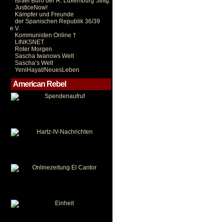
Israel Büro der R. Luxemburg Stiftg.
JusticeNow!
Kämpfer und Freunde
der Spanischen Republik 36/39
e.V.
Kommunisten Online †
LINKSNET
Roter Morgen
Sascha Iwanows Welt
Sascha’s Welt
YeniHayat/NeuesLeben
American Rebel