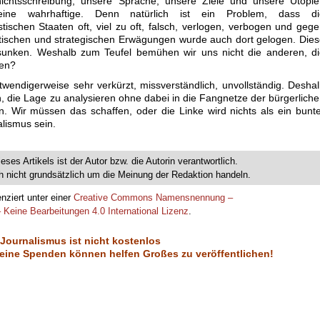
chtsschreibung, unsere Sprache, unsere Ziele und unsere Utopie
eine wahrhaftige. Denn natürlich ist ein Problem, dass di
tischen Staaten oft, viel zu oft, falsch, verlogen, verbogen und geg
taktischen und strategischen Erwägungen wurde auch dort gelogen. Die
rsunken. Weshalb zum Teufel bemühen wir uns nicht die anderen, d
den?
twendigerweise sehr verkürzt, missverständlich, unvollständig. Desha
, die Lage zu analysieren ohne dabei in die Fangnetze der bürgerlich
. Wir müssen das schaffen, oder die Linke wird nichts als ein bunt
alismus sein.
ieses Artikels ist der Autor bzw. die Autorin verantwortlich.
 nicht grundsätzlich um die Meinung der Redaktion handeln.
enziert unter einer
Creative Commons Namensnennung –
 Keine Bearbeitungen 4.0 International Lizenz
.
 Journalismus ist nicht kostenlos
eine Spenden können helfen Großes zu veröffentlichen!