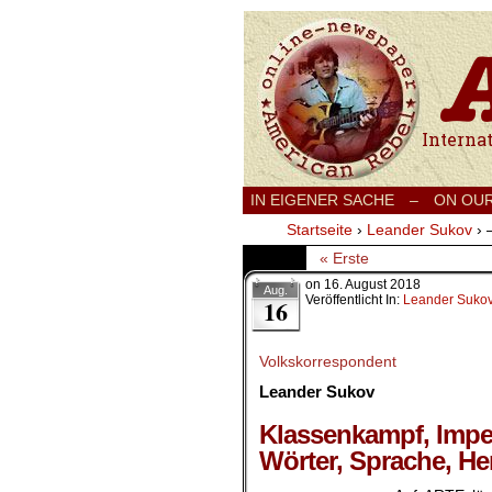
International
IN EIGENER SACHE
–
ON OU
Startseite
›
Leander Sukov
›
« Erste
on
16. August 2018
Aug.
Veröffentlicht In:
Leander Suko
16
Volkskorrespondent
Leander Sukov
.
Klassenkampf, Imper
Wörter, Sprache, He