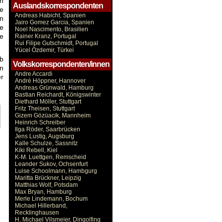
n
Auslandskorrespondenten
e
Andreas Habicht, Spanien
en
Jairo Gomez Garcia, Spanien
se
Noel Nascimento, Brasilien
ie
Rainer Kranz, Portugal
Rui Filipe Gutschmidt, Portugal
Yücel Özdemir, Türkei
lb
Volkskorrespondenten/innen
en
Andre Accardi
er
André Höppner, Hannover
Andreas Grünwald, Hamburg
Bastian Reichardt, Königswinter
Diethard Möller, Stuttgart
Fritz Theisen, Stuttgart
Gizem Gözüacik, Mannheim
Heinrich Schreiber
Ilga Röder, Saarbrücken
Jens Lustig, Augsburg
Kalle Schulze, Sassnitz
Kiki Rebell, Kiel
K-M. Luettgen, Remscheid
Leander Sukov, Ochsenfurt
Luise Schoolmann, Hambgurg
Maritta Brückner, Leipzig
Matthias Wolf, Potsdam
Max Bryan, Hamburg
Merle Lindemann, Bochum
Michael Hillerband,
Recklinghausen
H. Michael Vilsmeier, Dingolfing