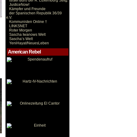
Israel Büro der R. Luxemburg Stiftg.
JusticeNow!
Kämpfer und Freunde
der Spanischen Republik 36/39
e.V.
Kommunisten Online †
LINKSNET
Roter Morgen
Sascha Iwanows Welt
Sascha’s Welt
YeniHayat/NeuesLeben
American Rebel