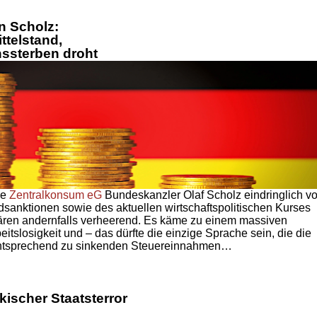
an Scholz:
ttelstand,
ssterben droht
ie
Zentralkonsum eG
Bundeskanzler Olaf Scholz eindringlich vo
dsanktionen sowie des aktuellen wirtschaftspolitischen Kurses
ären andernfalls verheerend. Es käme zu einem massiven
tslosigkeit und – das dürfte die einzige Sprache sein, die die
entsprechend zu sinkenden Steuereinnahmen…
ischer Staatsterror