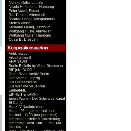
Monika Oette, Leipzig
Nicola Hofediener, Hamburg
Peter Vauel, Essen
Ralf Ripken, Altenstadt
Ricardo Lerida, Maspalomas
Steffen Weise
Susanne Fiebig, Hamburg
Wolfgang Huste, Ahrweiler
Wolfgang Müller, Hamburg
Quasi B., Dresden
Kooperationspartner
.
Antikrieg.com
e
Arbeit-Zukunft
ANF NEWS
Berlin Bulletin by Victor Grossman
BIP jetzt BLOG
Dean-Reed-Archiv-Berlin
Der Stachel Leipzig
Die Freiheitsliebe
Die Welt vor 50 Jahren
Einheit-ML
EINHEIT & KAMPF
Egers Worte – Der Schwarze Kanal
El Cantor
Hartz-IV-Nachrichten
Harald Pflueger international
Hosteni – INFO (nur per eMail)
Informationsstelle Militarisierung
Infoportal f. antif. Kult. u. Polit. M/P
INFO-WELT