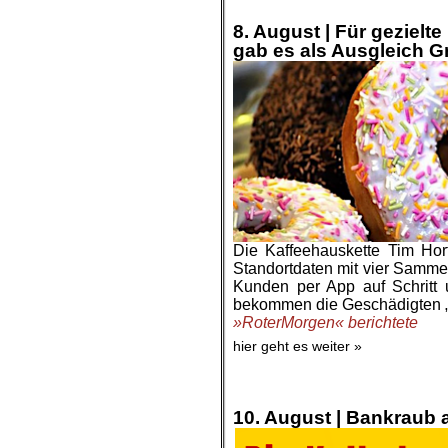
.
8. August |
Für gezielt
gab es als Ausgleich G
Die Kaffeehauskette Tim Hor
Standortdaten mit vier Samme
Kunden per App auf Schritt u
bekommen die Geschädigten „g
»RoterMorgen« berichtete
hier geht es weiter »
.
.
10. August |
Bankraub a