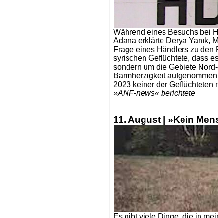
Während eines Besuchs bei H
Adana erklärte Derya Yanık, Min
Frage eines Händlers zu den Pl
syrischen Geflüchtete, dass e
sondern um die Gebiete Nord- 
Barmherzigkeit aufgenommen.“
2023 keiner der Geflüchteten m
»ANF-news« berichtete
.
.
11. August | »Kein Mensc
Es gibt viele Dinge, die in me