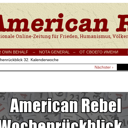
e Onlinezeitung für Frieden, Humanismus, Völkerverständigung und Kul
R OWN BEHALF –
NOTA GENERAL –
ОТ СВОЕГО ИМЕНИ
henrückblick 32. Kalenderwoche
Nächster ›