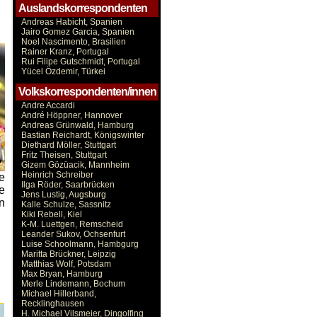
Auslandskorrespondenten
Andreas Habicht, Spanien
Jairo Gomez Garcia, Spanien
Noel Nascimento, Brasilien
Rainer Kranz, Portugal
Rui Filipe Gutschmidt, Portugal
Yücel Özdemir, Türkei
Volkskorrespondenten/innen
Andre Accardi
André Höppner, Hannover
Andreas Grünwald, Hamburg
Bastian Reichardt, Königswinter
Diethard Möller, Stuttgart
Fritz Theisen, Stuttgart
Gizem Gözüacik, Mannheim
Heinrich Schreiber
e
Ilga Röder, Saarbrücken
e
Jens Lustig, Augsburg
n
Kalle Schulze, Sassnitz
Kiki Rebell, Kiel
K-M. Luettgen, Remscheid
Leander Sukov, Ochsenfurt
Luise Schoolmann, Hambgurg
Maritta Brückner, Leipzig
Matthias Wolf, Potsdam
Max Bryan, Hamburg
Merle Lindemann, Bochum
Michael Hillerband,
Recklinghausen
H. Michael Vilsmeier, Dingolfing