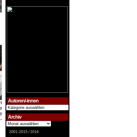
Autoren/-innen
n
Autoren/-
e
innen
e
Archiv
-
Archiv
2001-2015 /
2016