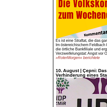
Es ist eine Straftat, die das
Im östereichischem Feldbach b
die örtliche Bankfiliale und er
Verzweifelungstat: Angst vor 
»RoterMorgen« berichtete
.
.
10. August |
Çepni: Das 
Verhinderung eines Sta