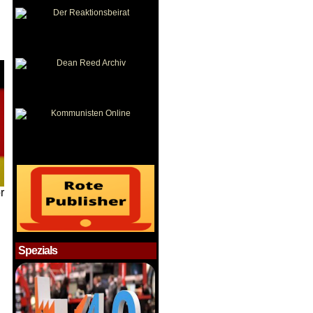
r
Spezials