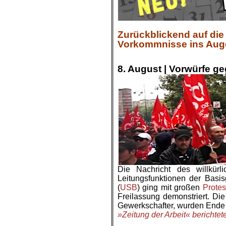
Zurückblickend auf die
Vorkommnisse ins Auge g
.
8. August |
Vorwürfe ge
Die Nachricht des willkürl
Leitungsfunktionen der Basi
(
USB
) ging mit großen
Protes
Freilassung demonstriert. D
Gewerkschafter, wurden Ende J
»Zeitung der Arbeit« berichtet
.