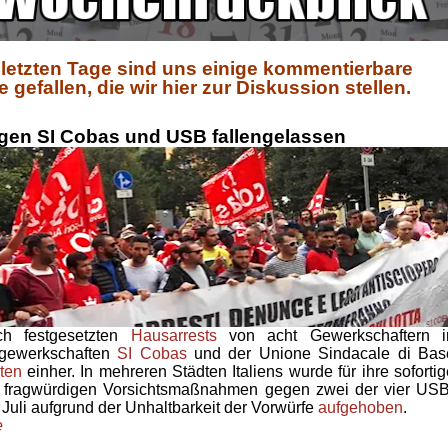
 letzten Tage sind uns einige kommentierbare
efallen, die wir hier zur Diskussion stellen.
gen SI Cobas und USB fallengelassen
ich festgesetzten
Hausarrests
von acht Gewerkschaftern i
sgewerkschaften
SI Cobas
und der Unione Sindacale di Bas
ten
einher. In mehreren Städten Italiens wurde für ihre sofortig
ie fragwürdigen Vorsichtsmaßnahmen gegen zwei der vier USB
uli aufgrund der Unhaltbarkeit der Vorwürfe
aufgehoben
.
e