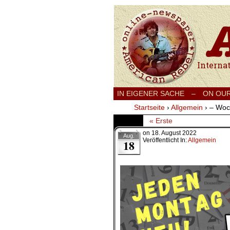
International
IN EIGENER SACHE
–
ON OU
Startseite
›
Allgemein
›
– Woc
« Erste
on
18. August 2022
Aug.
Veröffentlicht In:
Allgemein
18