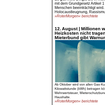
mit dem Grundgesetz Artikel 1
Menschen beeinträchtigt wird.
Holocaustleugnung, Rassismus
»RoterMorgen« berichtete
.
.
12. August |
Millionen 
Heizkosten nicht trage
Mieterbund gibt Warnu
Ab Oktober wird von allen Gas-Ku
Kilowattstunde (kWh) betragen kö
Mehrwertsteuer, Mieterschutzbund
Haushalte.
»RoterMorgen« berichtete