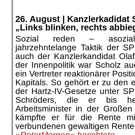
.
.
26. August |
Kanzlerkadidat 
„Links blinken, rechts abbie
Sozial reden – asozia
jahrzehntelange
Taktik der SP
auch der Kanzlerkandidat Olaf
der Innenpolitik war Scholz auc
ein Vertreter reaktionärer Posi
Kapitals. So gehört er zu den e
der Hartz-IV-Gesetze unter S
Schröders, die er bis heu
Arbeitsminister in der
Großen
kämpfte er für die Rente m
verbundenen gewaltigen Rente
»RoterMorgen« berichtete