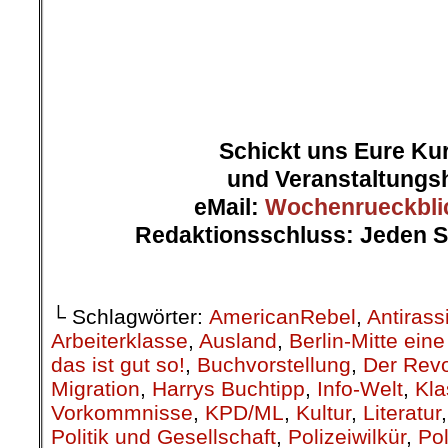
Schickt uns Eure Ku
und Veranstaltungs
eMail:
Wochenrueckbli
Redaktionsschluss: Jeden S
.
└ Schlagwörter:
AmericanRebel
,
Antirass
Arbeiterklasse
,
Ausland
,
Berlin-Mitte ei
das ist gut so!
,
Buchvorstellung
,
Der Revo
Migration
,
Harrys Buchtipp
,
Info-Welt
,
Kla
Vorkommnisse
,
KPD/ML
,
Kultur
,
Literatur
Politik und Gesellschaft
,
Polizeiwilkür
,
Pol