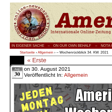
Internationale Onlinezeitung für Frieden
IN EIGENER SACHE
–
ON OUR OWN BEHALF –
NOTA
Startseite
›
Allgemein
›
– Wochenrückblick 34. KW. 2021
« Erste
on
30. August 2021
Aug.
30
Veröffentlicht In:
Allgemein