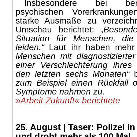
…
Insbesondere bei ber
psychischen Vorerkrankung
starke Ausmaße zu verzeich
Umschau berichtet:
„Besonde
Situation für Menschen, die
leiden.“
Laut ihr haben mehr
Menschen mit diagnostizierte
einer Verschlechterung ihres 
den letzten sechs Monaten“
b
zum Beispiel einen Rückfall o
Symptome nahmen zu.
»Arbeit Zukunft« berichtete
.
.
25. August |
Taser: Polizei i
und droht mehr als 100 Mal