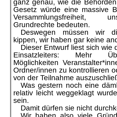
ganz genau, wie die Behörden 
Gesetz würde eine massive B
Versammlungsfreiheit, un
Grundrechte bedeuten.
…
Deswegen müssen wir di
kippen, wir haben gar keine an
…
Dieser Entwurf liest sich wie
Einsatzleiters: Mehr Ü
Möglichkeiten Veranstalter*inn
Ordner/innen zu kontrollieren o
von der Teilnahme auszuschlie
…
Was gestern noch eine dämli
relativ leicht weggeklagt wurd
sein.
…
Damit dürfen sie nicht durc
…
Wir haben also viele Grün